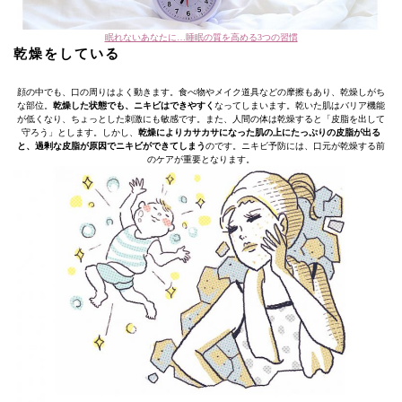
眠れないあなたに…睡眠の質を高める3つの習慣
乾燥をしている
顔の中でも、口の周りはよく動きます。食べ物やメイク道具などの摩擦もあり、乾燥しがち
な部位。
乾燥した状態でも、ニキビはできやすく
なってしまいます。乾いた肌はバリア機能
が低くなり、ちょっとした刺激にも敏感です。また、人間の体は乾燥すると「皮脂を出して
守ろう」とします。しかし、
乾燥によりカサカサになった肌の上にたっぷりの皮脂が出る
と、過剰な皮脂が原因でニキビができてしまう
のです。ニキビ予防には、口元が乾燥する前
のケアが重要となります。