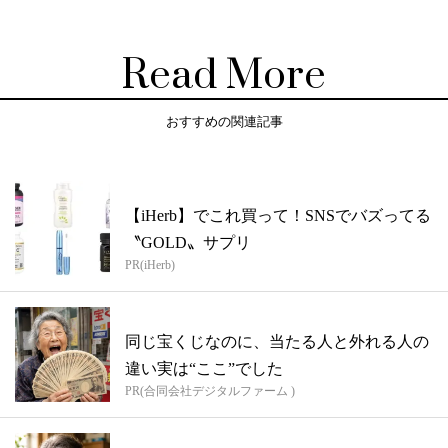
Read More
おすすめの関連記事
【iHerb】でこれ買って！SNSでバズってる
〝GOLD〟サプリ
PR(iHerb)
同じ宝くじなのに、当たる人と外れる人の
違い実は“ここ”でした
PR(合同会社デジタルファーム )