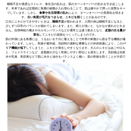
睡眠不足や過度なストレス、食生活の乱れは、肌のターンオーバーの乱れを引き起こしま
す。本来であれば定期的に角層の細胞が入れ替わることで、肌は健やかで潤った状態をキー
プしています。しかし、
食事や生活習慣の乱れ
により、ターンオーバーの長期化を招きま
す。
古い角質が毛穴をつまらせ、ニキビを招く
ことがあるのです。
口元にニキビができやすいときは、
睡眠不足
が疑われます。人間の体は睡眠不足になると、
少しずつ日常のバランスが崩れてしまいます。また、眠りが浅いと、なかなか疲れがとれま
せん。自律神経の働きやホルモンバランスなどが通常とは違う動きとなり、
皮脂の出る量が
変化
してニキビの原因をつくってしまうのです。
肌の外側にある角層には、うるおいを十分に蓄えることで外界の刺激から肌を守る機能が備
わっています。しかし、乾燥や紫外線、洗顔時の過剰な摩擦などの外的刺激により、この
バ
リア機能が低下
してしまうと、ニキビが発生しやすくなります。大人のニキビはあごや口も
と、フェイスラインなど、皮脂腺が少なく乾燥しやすい部位にも発生します。洗顔後は化粧
水や乳液、美容液などで肌に水分と油分をバランスよく補い、肌の乾燥を防ぐことが大切で
す。