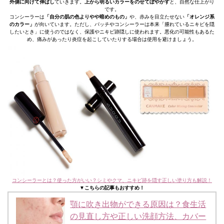
外側に向けて伸ばし
ていきます。
上から明るいカラーをのせてぼやかす
と、自然な仕上がり
です。
コンシーラーは
「自分の肌の色よりやや暗めのもの」
や、赤みを目立たせない
「オレンジ系
のカラー」
が向いています。ただし、パッチやコンシーラーは本来「腫れているニキビを隠
したいとき」に使うのではなく、保護やニキビ跡隠しに使われます。悪化の可能性もあるた
め、痛みがあったり炎症を起こしていたりする場合は使用を避けましょう。
コンシーラーとは？使った方がいい？シミやクマ、ニキビ跡を隠す正しい塗り方も解説！
▼こちらの記事もおすすめ！
顎に吹き出物ができる原因は？食生活
の見直し方や正しい洗顔方法、カバー