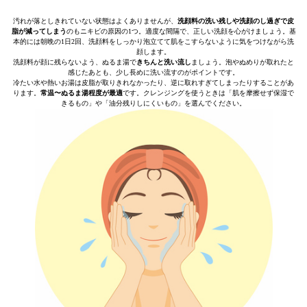
汚れが落としきれていない状態はよくありませんが、
洗顔料の洗い残しや洗顔のし過ぎで皮
脂が減ってしまう
のもニキビの原因の1つ。適度な間隔で、正しい洗顔を心がけましょう。基
本的には朝晩の1日2回、洗顔料をしっかり泡立てて肌をこすらないように気をつけながら洗
顔します。
洗顔料が顔に残らないよう、ぬるま湯で
きちんと洗い流し
ましょう。泡やぬめりが取れたと
感じたあとも、少し長めに洗い流すのがポイントです。
冷たい水や熱いお湯は皮脂が取りきれなかったり、逆に取れすぎてしまったりすることがあ
ります。
常温〜ぬるま湯程度が最適
です。クレンジングを使うときは「肌を摩擦せず保湿で
きるもの」や「油分残りしにくいもの」を選んでください。