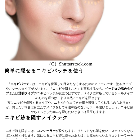
（C）Shutterstock.com
簡単に隠せるニキビパッチを使う
「
ニキビパッチ
」は、ニキビを保護して目立たなくするためのアイテムです。塗るタイプ
や、シールタイプがあります。「ニキビを隠すこと」を重視するなら、
ベージュの肌色タイ
プ
または
透明タイプ
のニキビパッチが役立つはずです。メイクに対応しているシールタイプ
のものを選べば、より自然にニキビを隠せます。
夜にニキビを保護するタイプや、ニキビから出てきた膿を吸収してくれるものもあります
が、隠したい場合は目立たずメイクをしても違和感のないカラーを選びましょう。ニキビ跡
やちょっとした赤みを隠したいときには重宝しますよ。
ニキビ跡を隠すメイクテク
ニキビ跡を隠すには、
コンシーラー
が役立ちます。リキッドなら筆を使い、スティックなら
ポンと軽く押します。気になるニキビ跡に塗ったあとは、目立たせないようコンシーラーを