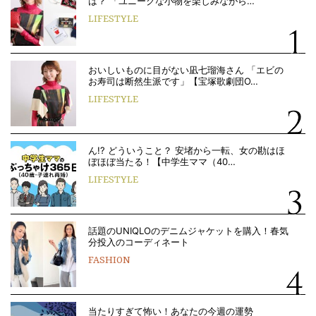
は？ 「ユニークな小物を楽しみながら…
LIFESTYLE
おいしいものに目がない凪七瑠海さん 「エビの
お寿司は断然生派です」【宝塚歌劇団O…
LIFESTYLE
ん!? どういうこと？ 安堵から一転、女の勘はほ
ぼほぼ当たる！【中学生ママ（40…
LIFESTYLE
話題のUNIQLOのデニムジャケットを購入！春気
分投入のコーディネート
FASHION
当たりすぎて怖い！あなたの今週の運勢