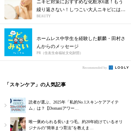
ニキビ対策におすすめな化粧水6選！もう
繰り返さない！しつこい大人ニキビにはこ
BEAUTY
れを...
ホームレス中学生を経験した麒麟・田村さ
んからのメッセージ
PR（住友生命福祉文化財団）
Recommended by
「スキンケア」の人気記事
読者が選ぶ、2025年「私的No.1スキンケアアイテ
ム」は？【Domaniアワー…
唯一褒められる長いまつ毛。約20年続けているオリ
ジナルの“簡単まつ育法”を教えま…