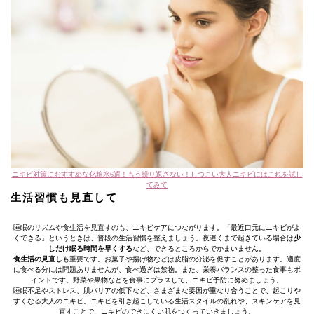
ニキビ対策におすすめな化粧水6選！もう繰り返さない！しつこい大人ニキビにはこれを試し
てみて
生活習慣も見直して
睡眠のリズムや食生活を見直すのも、ニキビケアにつながります。「最近口元にニキビがよ
くできる」というときは、普段の生活習慣を整えましょう。夜遅くまで起きている場合は
少
しだけ眠る時間を早くする
など、できるところからでかまいません。
食生活の見直し
も重要です。お菓子や揚げ物などは皮脂の分泌を促すことがあります。適度
に食べる分には問題ありませんが、食べ過ぎは禁物。また、栄養バランスの整った食事もポ
イントです。野菜や果物などを食事にプラスして、ニキビ予防に努めましょう。
睡眠不足やストレス、肌バリアの低下など、さまざまな要因が重なり合うことで、起こりや
すくなる大人のニキビ。ニキビを引き起こしている生活スタイルの乱れや、スキンケアを見
直すことで、ニキビのできにくい肌をつくっていきましょう。