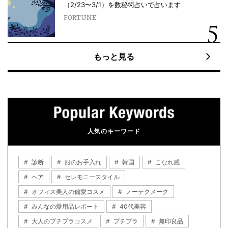
（2/23〜3/1）を数秘術占いで占います
FORTUNE
もっと見る
人気のキーワード
診断
服のお手入れ
韓国
こなれ感
ヘア
セレモニースタイル
オフィス美人の偏愛コスメ
ノーテクメーク
みんなの愛用品レポート
40代美容
大人のプチプラコスメ
プチプラ
無印良品