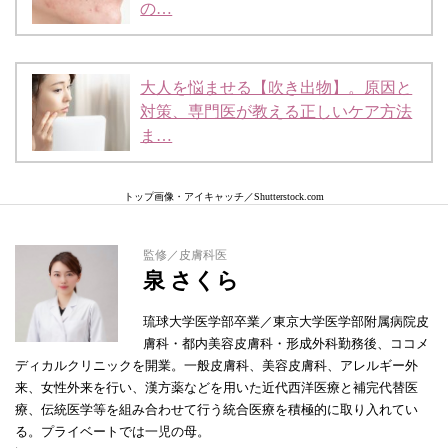
の…
大人を悩ませる【吹き出物】。原因と
対策、専門医が教える正しいケア方法
ま…
トップ画像・アイキャッチ／Shutterstock.
com
監修／皮膚科医
泉 さくら
琉球大学医学部卒業／東京大学医学部附属病院皮
膚科・都内美容皮膚科・形成外科勤務後、ココメ
ディカルクリニックを開業。一般皮膚科、美容皮膚科、アレルギー外
来、女性外来を行い、漢方薬などを用いた近代西洋医療と補完代替医
療、伝統医学等を組み合わせて行う統合医療を積極的に取り入れてい
る。プライベートでは一児の母。