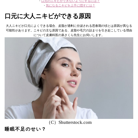
・
口元のニキビができないようにするには？
・
気になるニキビを上手に隠すには？
口元に大人ニキビができる原因
大人ニキビが口元によくできる場合、皮脂が過剰に分泌される思春期の頃とは原因が異なる
可能性があります。ニキビの主な原因である、皮脂や毛穴の詰まりを引き起こしている理由
について皮膚科医の泉さくら先生にお伺いします。
（C）Shutterstock.com
睡眠不足のせい？