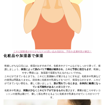
ニキビ経験者がやりがちな3つの思い込み洗顔法。予防を皮膚科医が解説！
化粧品や加湿器で保湿
乾燥しがちな口元には、保湿がおすすめです。化粧水やクリームなどをしっかり塗って、保
護しましょう。
保湿によって肌のバリア機能が維持され、ニキビ予防に役立ちます
。乾燥し
やすい季節には、加湿器で湿度を与えるのもいいですね。
ニキビができているときでも、ニキビに直接触らず避けるようにすれば、化粧水や乳液など
の使用は問題ありません。顔全体に化粧水や乳液などをつけて、保湿を心がけます。ニキビ
ができていない部位も、優しく扱いましょう。
肌が荒れているときは、全体的に敏感になっ
ている可能性がある
ため要注意です。
化粧水や乳液は、
刺激が少なくニキビケアができるもの
を選びます。摩擦が起こりやすいコ
ットンの使用は避けて、優しく肌を押さえるように化粧水や乳液をのせていくのがコツで
す。