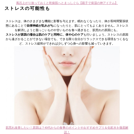
風呂上がり放っておくと乾燥肌へとまっしぐら【親子で保湿の神アイテム】
ストレスの可能性も
ストレスは、体のさまざまな機能に影響を与えます。眠れなくなったり、体が長時間緊張状
態にあることで
自律神経が乱れがち
になったりと、肌にとってもよくありません。ストレス
を解消しようと脂っこいものや甘いものを食べ過ぎると、肌荒れの原因にも。
ストレスが原因の場合は肌のケアと同時に、体や心のケア
も行いましょう。ストレスの原因
から遠ざかることができない場合でも、できる限り自分がリラックスできる環境をつくるな
ど、ストレス緩和ができれば少しずつ心身への影響も減っていきます。
肌荒れ改善したい！原因は？40代からの食事のポイントやおすすめサプリ＆化粧水を徹底解
説！