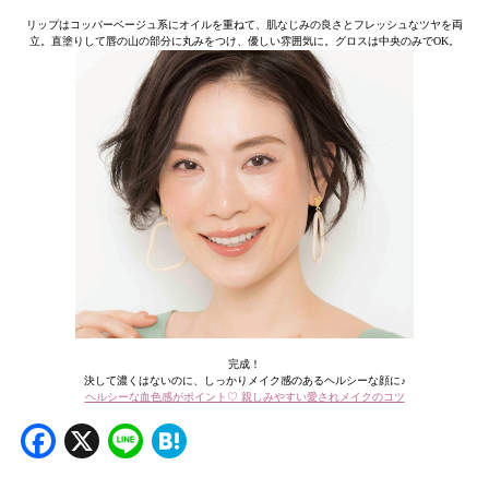
リップはコッパーベージュ系にオイルを重ねて、肌なじみの良さとフレッシュなツヤを両
立。直塗りして唇の山の部分に丸みをつけ、優しい雰囲気に。グロスは中央のみでOK。
完成！
決して濃くはないのに、しっかりメイク感のあるヘルシーな顔に♪
ヘルシーな血色感がポイント♡ 親しみやすい愛されメイクのコツ
Facebook
X
Line
Hatena