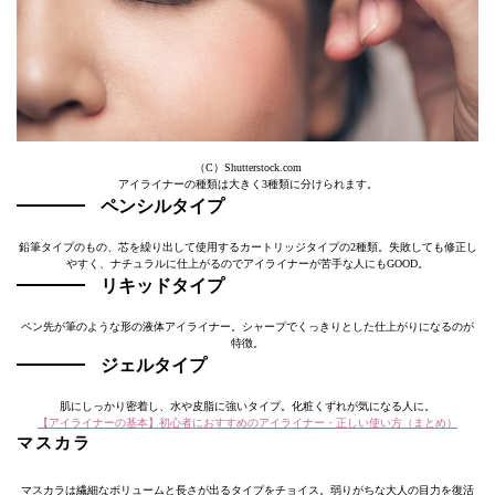
（C）Shutterstock.com
アイライナーの種類は大きく3種類に分けられます。
ペンシルタイプ
鉛筆タイプのもの、芯を繰り出して使用するカートリッジタイプの2種類。失敗しても修正し
やすく、ナチュラルに仕上がるのでアイライナーが苦手な人にもGOOD。
リキッドタイプ
ペン先が筆のような形の液体アイライナー。シャープでくっきりとした仕上がりになるのが
特徴。
ジェルタイプ
肌にしっかり密着し、水や皮脂に強いタイプ。化粧くずれが気になる人に。
【アイライナーの基本】初心者におすすめのアイライナー・正しい使い方（まとめ）
マスカラ
マスカラは繊細なボリュームと長さが出るタイプをチョイス。弱りがちな大人の目力を復活