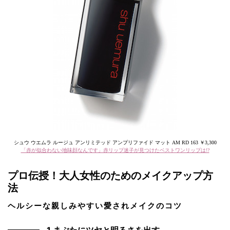
シュウ ウエムラ ルージュ アンリミテッド アンプリファイド マット AM RD 163 ￥3,300
「赤が似合わない地味顔なんです」赤リップ迷子が見つけたベストワンリップは!?
プロ伝授！大人女性のためのメイクアップ方
法
ヘルシーな親しみやすい愛されメイクのコツ
1.まぶたにツヤと明るさを出す