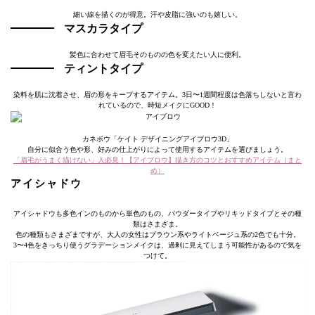
細い線を描くのが得意。汗や皮脂に強いのも嬉しい。
マスカラタイプ
髪色に合わせて眉毛そのものの色を変えたい人に便利。
ティントタイプ
染料を肌に沈着させ、眉の形をキープするアイテム。3日〜1週間程度は色落ちしないと言わ
れているので、時短メイクにGOOD！
カネボウ「ケイト デザイニングアイブロウ3D」
自分に似合う色や形、好みの仕上がりによって使用するアイテムを選びましょう。
「眉毛がうまく描けない」人必見！【アイブロウ】描き方のコツとおすすめアイテム（まと
め）
アイシャドウ
アイシャドウも多色インのものから単色のもの、パウダータイプやリキッドタイプとその種
類はさまざま。
色の種類もさまざまですが、大人の女性はブラウン系やライトベージュ系の2色でも十分。
3〜4色をきっちり使うグラデーションメイクは、過剰に見えてしまう可能性があるので気を
つけて。