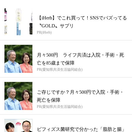
【iHerb】でこれ買って！SNSでバズってる
〝GOLD〟サプリ
PR(iHerb)
月々500円 ライフ共済は入院・手術・死
亡を85歳まで保障
PR(愛知県共済生活協同組合)
ご存じですか？月々500円で入院・手術・
死亡を保障
PR(愛知県共済生活協同組合)
ビフィズス菌研究で分かった「脂肪と腸」