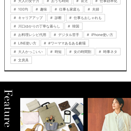
大人の女子力
おうち時間
育児
仕事効率化
100均
趣味
仕事も家庭も
夫婦
キャリアアップ
診断
仕事もおしゃれも
川口ゆかりの丁寧な暮らし
韓国
お料理レシピ代用
デジタル苦手
iPhone使い方
LINE使い方
#ワーママあるある劇場
大人かっこいい
時短
女の時間割
時事ネタ
文房具