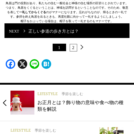
鳥居は門の役割があり、私たちの住む一般社会と神様の住む場所の区切りとされています。
つまり、鳥居をくぐるということは、神域を訪問するということなのです。そのため、敬意
を表して
一礼してからくぐる
のがマナーになります。忘れがちなのが、帰るときの一礼で
す。参拝を終え鳥居を出るときも、再度社殿に向かって一礼するようにしましょう。
帽子をかぶっている場合は、帽子を取って一礼するのもマナーです。
正しい参道の歩き方とは？
1
2
Facebook
X
Line
Hatena
LIFESTYLE
季節を楽しむ
お正月とは？飾り物の意味や食べ物の種
類を解説
LIFESTYLE
季節を楽しむ