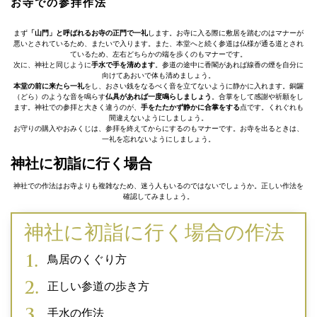
お寺での参拝作法
まず
「山門」と呼ばれるお寺の正門で一礼
します。お寺に入る際に敷居を踏むのはマナーが
悪いとされているため、またいで入ります。また、本堂へと続く参道は仏様が通る道とされ
ているため、左右どちらかの端を歩くのもマナーです。
次に、神社と同じように
手水で手を清めます
。参道の途中に香閣があれば線香の煙を自分に
向けてあおいで体も清めましょう。
本堂の前に来たら一礼
をし、おさい銭をなるべく音を立てないように静かに入れます。銅鑼
（どら）のような音を鳴らす
仏具があれば一度鳴らしましょう
。合掌をして感謝や祈願をし
ます。神社での参拝と大きく違うのが、
手をたたかず静かに合掌をする
点です。くれぐれも
間違えないようにしましょう。
お守りの購入やおみくじは、参拝を終えてからにするのもマナーです。お寺を出るときは、
一礼を忘れないようにしましょう。
神社に初詣に行く場合
神社での作法はお寺よりも複雑なため、迷う人もいるのではないでしょうか。正しい作法を
確認してみましょう。
神社に初詣に行く場合の作法
鳥居のくぐり方
正しい参道の歩き方
手水の作法