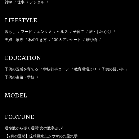
雑学
仕事
デジタル
/
/
/
LIFESTYLE
暮らし
フード
エンタメ
ヘルス
子育て
旅・お出かけ
/
/
/
/
/
/
夫婦・家族
私の生き方
100人アンケート
贈り物
/
/
/
/
EDUCATION
子供の五感を育てる
学校行事コーデ
教育現場より
子供の習い事
/
/
/
/
子供の進路・学校
/
MODEL
FORTUNE
運命数から導く週間“女の数字占い”
【2月の運勢】琉球風水志シウマの九星気学