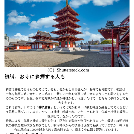
（C）Shutterstock.com
初詣、お寺に参拝する人も
初詣は神社で行うものと考えているもいるかもしれませんが、お寺でも可能です。初詣は、
一年を無事に過ごせたことに感謝し、新しい一年も無事に過ごせるようにとお願いをするた
めのものです。お願いをする対象が仏様か神様かという違いだけで、どちらに参拝をしても
大丈夫です。
これは古来、日本には「
神仏習合
」という考え方があり、仏教と神道を融合して考えるとい
う思想に基づいています。かつては神社で読経されていたこともあり、仏教と神道を厳密に
区別していなかったのです。
時代により、仏教と神道に優劣を付けて区別する動きが何度かありました。最近では明治時
代の神仏分離が大きな動きでした。明治時代からの慣習は現在でも残っていますが、神仏習
合の思想は1,000年以上も続く宗教観であり、日本文化に深く浸透しています。