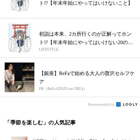
ト!?【年末年始にやってはいけないこと】
初詣は本来、2カ所行くのが正解ってホン
ト!?【年末年始にやってはいけない20の
LIFESTYLE
こ...
【銀座】ReFaで始める大人の贅沢セルフケ
ア
PR（ReFa GINZA on CREA）
Recommended by
「季節を楽しむ」の人気記事