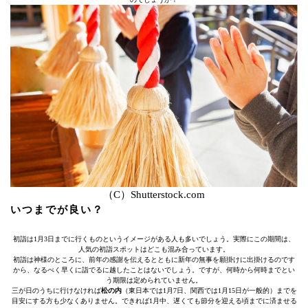
（C）Shutterstock.com
いつまでが良い？
初詣は1月3日までに行くものというイメージがある人も多いでしょう。実際にこの期間は、
人気の初詣スポットはどこも混み合っています。
初詣は神様のところに、前年の感謝を伝えるとともに新年の無事を願掛けに出掛けるのです
から、なるべく早くに詣でるに越したことはないでしょう。ですが、何時から何時までとい
う期限は定められていません。
三が日のうちに行けなければ
松の内
（東日本では1月7日、関西では1月15日が一般的）までを
目安にする方も少なくありません。できれば1月中、遅くても節分を迎える頃までに済ませる