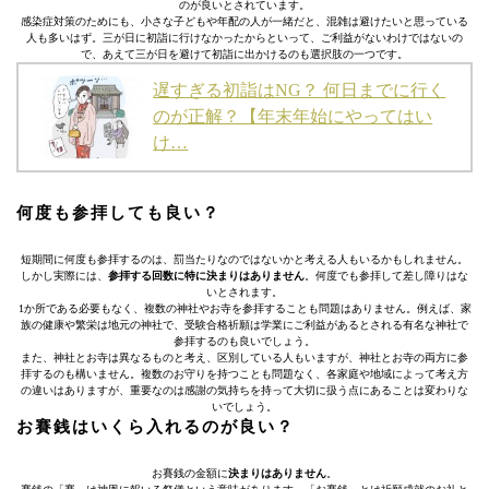
のが良いとされています。
感染症対策のためにも、小さな子どもや年配の人が一緒だと、混雑は避けたいと思っている
人も多いはず。三が日に初詣に行けなかったからといって、ご利益がないわけではないの
で、あえて三が日を避けて初詣に出かけるのも選択肢の一つです。
遅すぎる初詣はNG？ 何日までに行く
のが正解？【年末年始にやってはい
け…
何度も参拝しても良い？
短期間に何度も参拝するのは、罰当たりなのではないかと考える人もいるかもしれません。
しかし実際には、
参拝する回数に特に決まりはありません
。何度でも参拝して差し障りはな
いとされます。
1か所である必要もなく、複数の神社やお寺を参拝することも問題はありません。例えば、家
族の健康や繁栄は地元の神社で、受験合格祈願は学業にご利益があるとされる有名な神社で
参拝するのも良いでしょう。
また、神社とお寺は異なるものと考え、区別している人もいますが、神社とお寺の両方に参
拝するのも構いません。複数のお守りを持つことも問題なく、各家庭や地域によって考え方
の違いはありますが、重要なのは感謝の気持ちを持って大切に扱う点にあることは変わりな
いでしょう。
お賽銭はいくら入れるのが良い？
お賽銭の金額に
決まりはありません
。