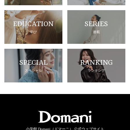
EDUCATION
SERIES
学び
連載
SPECIAL
RANKING
スペシャル
ランキング
小学館 Domani（ドマーニ） 公式ウェブサイト