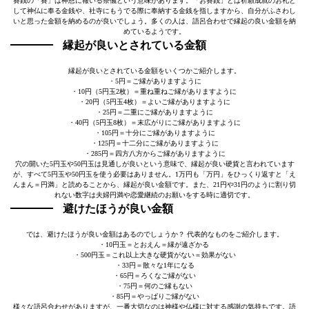
賽銭の「賽」は神恩に報いる祭儀という意味があります。「お賽銭」とは祈願成就のお礼と
して神仏に奉る金銭や、社寺にもうでる際に奉納する金銭を指しますから、自分がふさわし
いと思った金額を納めるのが良いでしょう。多くの人は、語呂合わせで縁起の良い金額を納
めているようです。
縁起が良いとされている金額
縁起が良いとされている金額をいくつかご紹介します。
・5円＝ご縁がありますように
・10円（5円玉2枚）＝重ね重ねご縁がありますように
・20円（5円玉4枚）＝よいご縁がありますように
・25円＝二重にご縁がありますように
・40円（5円玉8枚）＝末広がりにご縁がありますように
・105円＝十分にご縁がありますように
・125円＝十二分にご縁がありますように
・285円＝四方八方からご縁がありますように
穴の開いた5円玉や50円玉は見通しが良いという意味で、縁起が良い硬貨と言われています
が、すべて5円玉や50円玉を使う必要はありません。1万円も「万円」をひっくり返すと「え
んまん＝円満」と読めることから、縁起が良い金額です。また、21円や31円のように割り切
れない数字は夫婦円満や恋愛継続のお願いをする時に適切です。
避けたほうが良い金額
では、避けたほうが良い金額はあるのでしょうか？ 代表的なものをご紹介します。
・10円玉＝とおえん＝縁が遠ざかる
・500円玉＝これ以上大きな硬貨がない＝効果がない
・33円＝散々な1年になる
・65円＝ろくなご縁がない
・75円＝何のご縁もない
・85円＝やっぱりご縁がない
様々な語呂合わせがありますが、一番大切なのは神様や仏様に対する感謝の気持ちです。語