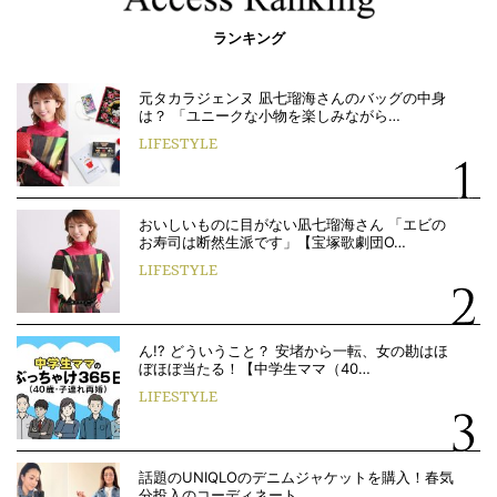
ランキング
元タカラジェンヌ 凪七瑠海さんのバッグの中身
は？ 「ユニークな小物を楽しみながら…
LIFESTYLE
おいしいものに目がない凪七瑠海さん 「エビの
お寿司は断然生派です」【宝塚歌劇団O…
LIFESTYLE
ん!? どういうこと？ 安堵から一転、女の勘はほ
ぼほぼ当たる！【中学生ママ（40…
LIFESTYLE
話題のUNIQLOのデニムジャケットを購入！春気
分投入のコーディネート