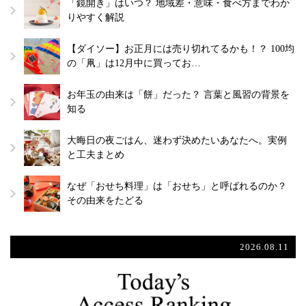
「鏡開き」はいつ？ 地域差・意味・食べ方までわか
りやすく解説
【ダイソー】お正月には売り切れてるかも！？ 100均
の「凧」は12月中に買ってお…
お年玉の由来は「餅」だった？ 言葉と風習の背景を
知る
大晦日の夜ごはん、迷わず決めたいあなたへ。実例
と工夫まとめ
なぜ「おせち料理」は「おせち」と呼ばれるのか？
その由来をたどる
2026.08.11