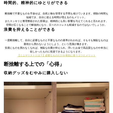
時間的、精神的にゆとりができる
断捨離で不要なものを手放せば、自然と物を管理する手間も省けていきます。掃除の時間も
短縮でき、自分に使える時間が増えるのもメリット。
またスッキリと整理整頓された部屋は、精神的にも良い影響を与えてくれると言われます。
空間が広くなることで解放的になり、日々のストレスも軽減するのではないでしょうか。
浪費を抑えることができる
一度断捨離して、自分に必要なものと不要なものの基準がわかれば、そもそも無駄なものは
最初から買わないようにしよう、という意識が働きます。
安易にものを買わなくなれば、無駄な出費が抑えられ、浮いたお金で高品質なものや本当に
欲しかったものに投資できるようになります。
【ミニマリストとは？】必要なものだけを有効に使うコツとメリット
断捨離する上での「心得」
収納グッズをむやみに購入しない