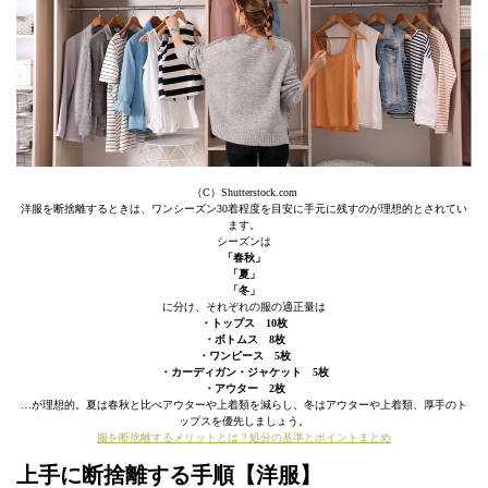
（C）Shutterstock.com
洋服を断捨離するときは、ワンシーズン30着程度を目安に手元に残すのが理想的とされてい
ます。
シーズンは
「春秋」
「夏」
「冬」
に分け、それぞれの服の適正量は
・トップス 10枚
・ボトムス 8枚
・ワンピース 5枚
・カーディガン・ジャケット 5枚
・アウター 2枚
…が理想的。夏は春秋と比べアウターや上着類を減らし、冬はアウターや上着類、厚手のト
ップスを優先しましょう。
服を断捨離するメリットとは？処分の基準とポイントまとめ
上手に断捨離する手順【洋服】