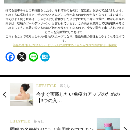
捨てる基準をもとに断捨離をしたら、それぞれのものに「定位置」を決めてあげましょう。
やみくもに収納すると、使いたいときにどこに何があるのかわからなくなってしまいます。
例えばよく使う食器は、しゃがんだり背伸びしたりせずに取り出せる位置に。腰から目線の
高さは「収納のゴールデンゾーン」と言われています。この高さを意識して収納場所を考え
てみましょう。出番の多いものほど散らかりやすくなるので、少ない動作で出し入れできる
ところを定位置にしてあげて。
こうすることで取り出しや片付けがスムーズになり、断捨離後の管理もしやすくなるはずで
す。
部屋の片付けができない…という人におすすめ！目からウロコの片付け・収納術
Facebook
X
Line
Hatena
LIFESTYLE
暮らし
今すぐ実践したい免疫力アップのための
【3つの入…
LIFESTYLE
暮らし
園服の名前付けにも！実用的なマスキン