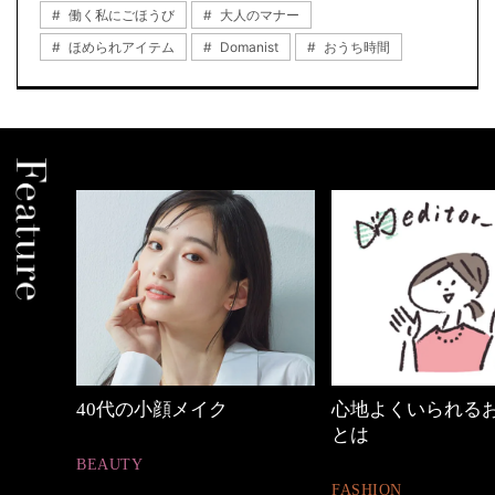
働く私にごほうび
大人のマナー
ほめられアイテム
Domanist
おうち時間
心地よくいられるおしゃれ
働く女性のバッグ
とは
FASHION
FASHION