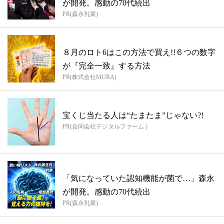
が開発。感動の70代続出
PR(森永乳業)
８月のロト6はこの方法で買え!!６つの数字
が『完全一致』する方法
PR(株式会社MURA)
宝くじ当たる人は“たまたま”じゃない?!
PR(合同会社デジタルファーム )
「気になっていた認知機能が菌で…」森永
が開発。感動の70代続出
PR(森永乳業)