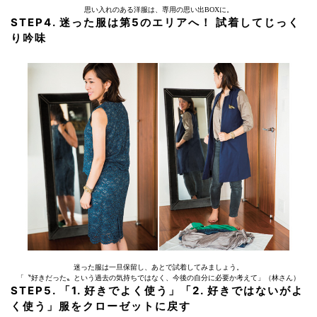
思い入れのある洋服は、専用の思い出BOXに。
STEP4. 迷った服は第5のエリアへ！ 試着してじっく
り吟味
迷った服は一旦保留し、あとで試着してみましょう。
「〝好きだった〟という過去の気持ちではなく、今後の自分に必要か考えて」（林さん）
STEP5. 「1. 好きでよく使う」「2. 好きではないがよ
く使う」服をクローゼットに戻す