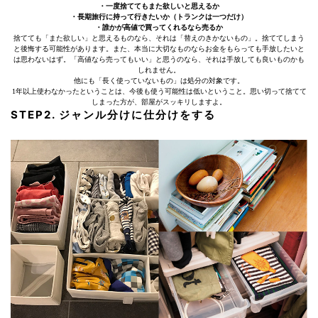
・一度捨ててもまた欲しいと思えるか
・長期旅行に持って行きたいか（トランクは一つだけ）
・誰かが高値で買ってくれるなら売るか
捨てても「また欲しい」と思えるものなら、それは「替えのきかないもの」。捨ててしまう
と後悔する可能性があります。また、本当に大切なものならお金をもらっても手放したいと
は思わないはず。「高値なら売ってもいい」と思うのなら、それは手放しても良いものかも
しれません。
他にも「長く使っていないもの」は処分の対象です。
1年以上使わなかったということは、今後も使う可能性は低いということ。思い切って捨てて
しまった方が、部屋がスッキリしますよ。
STEP2. ジャンル分けに仕分けをする