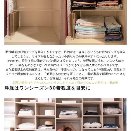
断捨離前は収納グッズを購入しがちですが、目的がはっきりしないうちに収納グッズを購入
してしまうと、サイズが合わなかったり不要なものが残りやすくなったりします。
そのため、片付け前の収納グッズの購入は控えましょう。整理整頓に慣れていない人は特
に、不要なものがなくなって収納のイメージができてから購入するのがベストです。
また必要以上の収納家具は、それ自体が「不要なもの」になってしまう可能性が。部屋をス
ッキリと断捨離するコツは、〝必要なものだけを置くこと〟。収納家具で部屋のスペースを
圧迫している場合は、それも処分の対象です。
部屋の片付けができない…という人におすすめ！目からウロコの片付け・収納術
洋服はワンシーズン30着程度を目安に