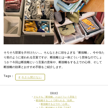
そろそろ部屋を片付けたい…。そんなときに頭をよぎる「断捨離」。今や当た
り前のように使われる言葉ですが、断捨離とは一体どういう意味なのでしょ
うか？今回は断捨離という言葉の意味や、断捨離をする上での心得、そして
断捨離の効果とおすすめ手順をご紹介します。
Tags：
今さら聞けない
【目次】
・
そもそも「断捨離」とはどういう意味？
・
断捨離することで得られる「効果」
・
断捨離する上での「心得」
・
上手に断捨離する手順【洋服】