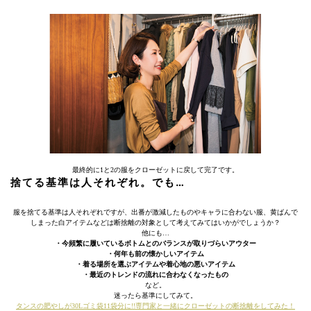
最終的に1と2の服をクローゼットに戻して完了です。
捨てる基準は人それぞれ。でも…
服を捨てる基準は人それぞれですが、出番が激減したものやキャラに合わない服、黄ばんで
しまった白アイテムなどは断捨離の対象として考えてみてはいかがでしょうか？
他にも…
・今頻繁に履いているボトムとのバランスが取りづらいアウター
・何年も前の懐かしいアイテム
・着る場所を選ぶアイテムや着心地の悪いアイテム
・最近のトレンドの流れに合わなくなったもの
など。
迷ったら基準にしてみて。
タンスの肥やしが30Lゴミ袋11袋分に!!専門家と一緒にクローゼットの断捨離をしてみた！