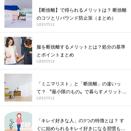
【断捨離】で得られるメリットは？ 断捨離
のコツとリバウンド防止策（まとめ）
LIFESTYLE
服を断捨離するメリットとは？処分の基準
とポイントまとめ
LIFESTYLE
「ミニマリスト」と「断捨離」の違いっ
て？ 〝最小限のもの〟で暮らすメリットと
LIFESTYLE
断捨...
「キレイ好きな人」の3つの特徴とは？ す
ぐに始められるキレイ好きになる習慣も紹