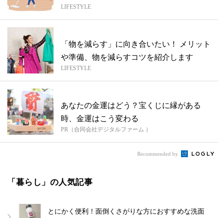
LIFESTYLE
介
「物を減らす」に向き合いたい！ メリット
や準備、物を減らすコツを紹介します
LIFESTYLE
あなたの金運はどう？宝くじに縁がある
時、金運はこう変わる
PR（合同会社デジタルファーム ）
Recommended by
「暮らし」の人気記事
とにかく便利！面倒くさがりな方におすすめな洗面