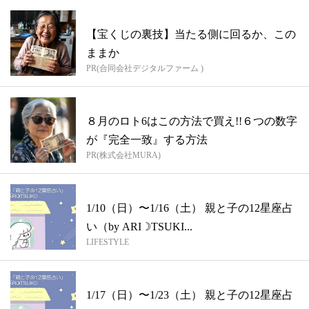
【宝くじの裏技】当たる側に回るか、この
ままか
PR(合同会社デジタルファーム )
８月のロト6はこの方法で買え!!６つの数字
が『完全一致』する方法
PR(株式会社MURA)
1/10（日）〜1/16（土） 親と子の12星座占
い（by ARI☽TSUKI...
LIFESTYLE
1/17（日）〜1/23（土） 親と子の12星座占