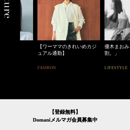
【ワーママのきれいめカジ
優木まおみさん「
ュアル通勤】
割。」
FASHION
LIFESTYLE
【登録無料】
Domaniメルマガ会員募集中