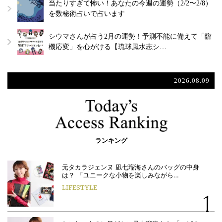
当たりすぎて怖い！あなたの今週の運勢（2/2〜2/8）
を数秘術占いで占います
シウマさんが占う2月の運勢！予測不能に備えて「臨
機応変」を心がける【琉球風水志シ…
2026.08.09
ランキング
元タカラジェンヌ 凪七瑠海さんのバッグの中身
は？ 「ユニークな小物を楽しみながら…
LIFESTYLE