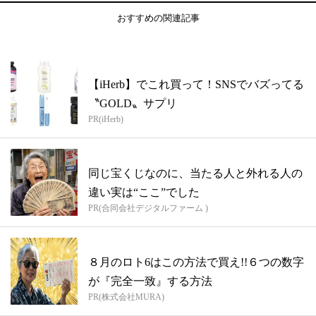
おすすめの関連記事
【iHerb】でこれ買って！SNSでバズってる
〝GOLD〟サプリ
PR(iHerb)
同じ宝くじなのに、当たる人と外れる人の
違い実は“ここ”でした
PR(合同会社デジタルファーム )
８月のロト6はこの方法で買え!!６つの数字
が『完全一致』する方法
PR(株式会社MURA)