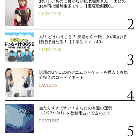
おいしいものに目がない凪七瑠海さん 「エビの
お寿司は断然生派です」【宝塚歌劇団O…
LIFESTYLE
ん!? どういうこと？ 安堵から一転、女の勘はほ
ぼほぼ当たる！【中学生ママ（40…
LIFESTYLE
話題のUNIQLOのデニムジャケットを購入！春気
分投入のコーディネート
FASHION
当たりすぎて怖い！あなたの今週の運勢
（2/23〜3/1）を数秘術占いで占います
FORTUNE