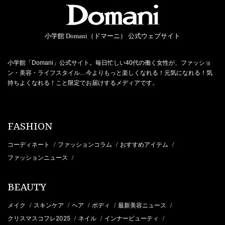
小学館 Domani（ドマーニ） 公式ウェブサイト
小学館「Domani」公式サイト。毎日忙しい40代の働く女性が、ファッショ
ン・美容・ライフスタイル…今よりもっと楽しくなれる！元気になれる！気
持ちよくなれる！こと限定でお届けするメディアです。
FASHION
コーディネート
ファッションコラム
おすすめアイテム
/
/
/
ファッションニュース
/
BEAUTY
メイク
スキンケア
ヘア
ボディ
最新美容ニュース
/
/
/
/
/
クリスマスコフレ2025
ネイル
インナービューティ
/
/
/