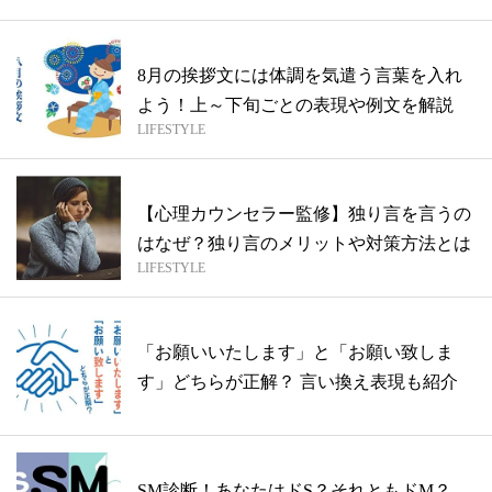
8月の挨拶文には体調を気遣う言葉を入れ
よう！上～下旬ごとの表現や例文を解説
LIFESTYLE
【心理カウンセラー監修】独り言を言うの
はなぜ？独り言のメリットや対策方法とは
LIFESTYLE
「お願いいたします」と「お願い致しま
す」どちらが正解？ 言い換え表現も紹介
SM診断！あなたはドS？それともドM？