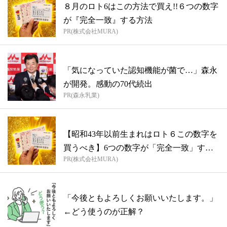
８月のロト6はこの方法で買え!!６つの数字
が『完全一致』する方法
PR(株式会社MURA)
「気になっていた認知機能が菌で…」森永
が開発。感動の70代続出
PR(森永乳業)
【昭和43年以前生まれはロト６この数字を
買うべき】6つの数字が「完全一致」する
PR(株式会社MURA)
方...
「今後ともよろしくお願いいたします。」
←どう使うのが正解？