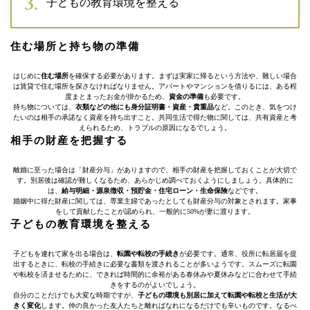
子どもの教育環境を整える
住む場所と持ち物の準備
はじめに
住む場所
を確保する必要があります。まずは実家に帰るという方法や、難しい場合
は賃貸で住む場所を探さなければなりません。アパートやマンションを借りるには、ある程
度まとまったお金が掛かるため、
資金の準備
も必要です。
持ち物については、
衣類などの他にも身分証明書・資産・貴重品
など。このとき、気をつけ
たいのは相手の承諾なく資産を持ち出すこと。共同生活で得た物に関しては、共有資産と考
えられるため、トラブルの原因になるでしょう。
相手の財産を把握する
離婚に至った場合は「財産分与」がありますので、相手の財産を把握しておくことが大切で
す。別居後は確認が難しくなるため、あらかじめ調べておくようにしましょう。具体的に
は、
給与明細・源泉徴収・預貯金・住宅ローン・生命保険
などです。
婚姻中に得た財産に関しては、専業主婦であったとしても財産分与の対象とされます。家事
をして貢献したことが認められ、一般的に50%が妻に渡ります。
子どもの教育環境を整える
子どもを連れて家を出る場合は、
転園や転校の手続き
が必要です。通常、役所に転居届を提
出するときに、転校の手続きに必要な書類を渡されることが多いようです。スムーズに転園
や転校を済ませるために、できれば時間的に余裕がある春休みや夏休みなどに合わせて手続
きをするのがよいでしょう。
自分のことだけでも大変な時期ですが、
子どもの環境も別居に加えて転園や転校と生活が大
きく変化
します。仲の良かった友人たちと離ればなれになるだけでも辛いものです。なるべ