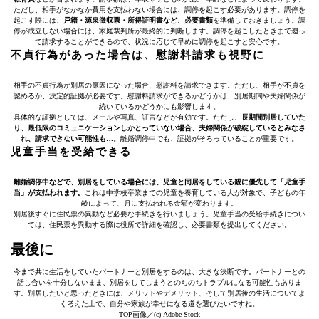
ただし、相手がなかなか費用を支払わない場合には、調停を起こす必要があります。調停を
起こす際には、
戸籍・源泉徴収票・所得証明書など、必要書類
を準備しておきましょう。調
停が成立しない場合には、家庭裁判所が最終的に判断します。調停を起こしたときまで遡っ
て請求することができるので、状況に応じて早めに調停を起こすと安心です。
不貞行為があった場合は、慰謝料請求も視野に
相手の不貞行為が別居の原因になった場合、慰謝料を請求できます。ただし、相手が不貞を
認めるか、決定的証拠が必要です。慰謝料請求ができるかどうかは、別居期間や夫婦関係が
続いているかどうかにも影響します。
具体的な証拠としては、メールや写真、証言などが有効です。ただし、
長期間別居していた
り、最低限のコミュニケーションしかとっていない場合、夫婦関係が破綻しているとみなさ
れ、請求できない可能性も…
。離婚調停中でも、証拠がそろっていることが重要です。
児童手当を受給できる
離婚調停中などで、別居をしている場合には、児童と同居をしている親に優先して「児童手
当」が支払われます。
これは中学校卒業までの児童を養育している人が対象で、子どもの年
齢によって、月に支払われる金額が変わります。
別居後すぐに住民票の異動など必要な手続きを行いましょう。児童手当の受給手続きについ
ては、住民票を異動する際に役所で詳細を確認し、必要書類を提出してください。
最後に
今まで共に生活をしていたパートナーと別居をするのは、大きな決断です。パートナーとの
話し合いを十分しないまま、別居をしてしまうとのちのちトラブルになる可能性もありま
す。別居したいと思ったときには、メリットやデメリット、そして別居後の生活についてよ
く考えた上で、自分や家族が幸せになる道を選びたいですね。
TOP画像／(c) Adobe Stock