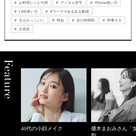
お料理レシピ代用
デジタル苦手
iPhone使い方
LINE使い方
#ワーママあるある劇場
大人かっこいい
時短
女の時間割
時事ネタ
文房具
中身
40代の小顔メイク
優木まおみさん「
割。」