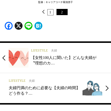
監修：キャリアコーチ菊池啓子
1
2
Facebook
X
Line
Hatena
LIFESTYLE
夫婦
【女性100人に聞いた】どんな夫婦が
〝理想のカ…
LIFESTYLE
夫婦
夫婦円満のために必要な【夫婦の時間】
どう作る？…