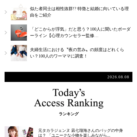
似た者同士は相性抜群!? 特徴と結婚に向いている理
由をご紹介
「どこからが浮気」だと思う？100人に聞いたボーダ
ーライン【心理カウンセラー監修…
夫婦生活における〝夜の営み〟の頻度はどれくら
い？100人のワーママに調査！
2026.08.08
ランキング
元タカラジェンヌ 凪七瑠海さんのバッグの中身
は？ 「ユニークな小物を楽しみながら…