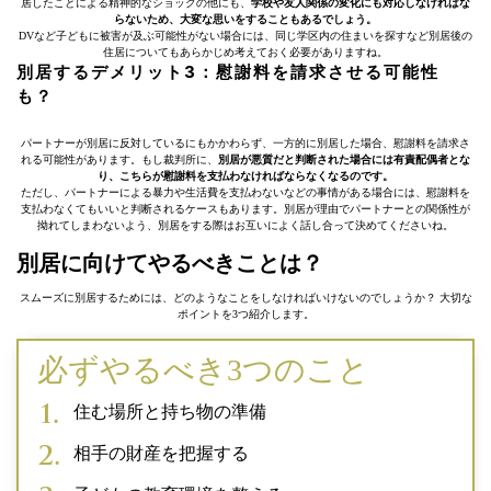
居したことによる精神的なショックの他にも、
学校や友人関係の変化にも対応しなければな
らないため、大変な思いをすることもあるでしょう。
DVなど子どもに被害が及ぶ可能性がない場合には、同じ学区内の住まいを探すなど別居後の
住居についてもあらかじめ考えておく必要がありますね。
別居するデメリット3：慰謝料を請求させる可能性
も？
パートナーが別居に反対しているにもかかわらず、一方的に別居した場合、慰謝料を請求さ
れる可能性があります。もし裁判所に、
別居が悪質だと判断された場合には有責配偶者とな
り、こちらが慰謝料を支払わなければならなくなるのです。
ただし、パートナーによる暴力や生活費を支払わないなどの事情がある場合には、慰謝料を
支払わなくてもいいと判断されるケースもあります。別居が理由でパートナーとの関係性が
拗れてしまわないよう、別居をする際はお互いによく話し合って決めてくださいね。
別居に向けてやるべきことは？
スムーズに別居するためには、どのようなことをしなければいけないのでしょうか？ 大切な
ポイントを3つ紹介します。
必ずやるべき3つのこと
住む場所と持ち物の準備
相手の財産を把握する