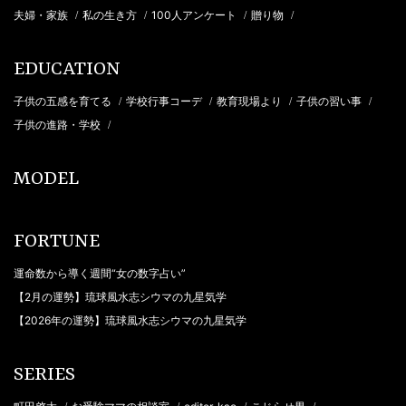
夫婦・家族
私の生き方
100人アンケート
贈り物
/
/
/
/
EDUCATION
子供の五感を育てる
学校行事コーデ
教育現場より
子供の習い事
/
/
/
/
子供の進路・学校
/
MODEL
FORTUNE
運命数から導く週間“女の数字占い”
【2月の運勢】琉球風水志シウマの九星気学
【2026年の運勢】琉球風水志シウマの九星気学
SERIES