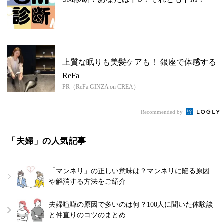
上質な眠りも美髪ケアも！ 銀座で体感する
ReFa
PR（ReFa GINZA on CREA）
Recommended by
「夫婦」の人気記事
「マンネリ」の正しい意味は？マンネリに陥る原因
や解消する方法をご紹介
夫婦喧嘩の原因で多いのは何？100人に聞いた体験談
と仲直りのコツのまとめ