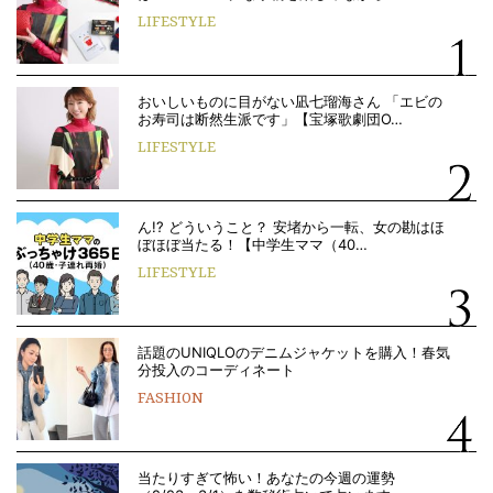
LIFESTYLE
おいしいものに目がない凪七瑠海さん 「エビの
お寿司は断然生派です」【宝塚歌劇団O…
LIFESTYLE
ん!? どういうこと？ 安堵から一転、女の勘はほ
ぼほぼ当たる！【中学生ママ（40…
LIFESTYLE
話題のUNIQLOのデニムジャケットを購入！春気
分投入のコーディネート
FASHION
当たりすぎて怖い！あなたの今週の運勢