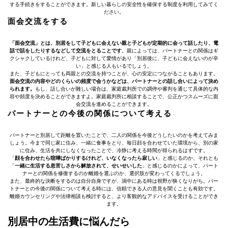
する手続きをすることができます。新しい暮らしの安全性を確保する制度を利用してみてく
ださい。
面会交流をする
「面会交流」とは、別居をして子どもに会えない親と子どもが定期的に会って話したり、電
話で話をしたりするなどして交流をとることです
。親によっては、パートナーとの関係はギ
クシャクしているけれど、子どもに対して愛情があり「別居後に、子どもに会えないのが辛
い」と感じる人もいるでしょう。
また、子どもにとっても両親との交流を持つことが、心の安定につながることもあります。
面会交流の内容やどのくらいの頻度で会うかなどは、パートナーとの話し合いによって決め
られます。
もし、話し合いが難しい場合は、家庭裁判所での調停や審判を通じて具体的な内
容や頻度を決めることができますよ。家庭裁判所に相談することで、公正かつスムーズに面
会交流を進めることができます。
パートナーとの今後の関係について考える
パートナーと別居して距離を置いたことで、二人の関係を今後どうしたいのかを考えてみま
しょう。今まで同じ家に住み、一緒に食事をとり、毎日顔を合わせていた環境から、別の家
に住み、生活を共にしなくなったことで、冷静に考える時間が得られるはずです。
「
顔を合わせたら喧嘩ばかりするけれど、いなくなったら寂しい
」と感じるのか、それとも
「
一緒に生活する息苦しさから解放されて、せいせいした
」と感じるのかによって、パート
ナーとの関係を修復するのか離婚を選ぶのか、選択肢が変わってくるでしょう。
また、最終的な決断をするのは自分自身ですが、渦中にある時は視野が狭くなりがち。パー
トナーとの今後の関係について考える時には、信頼できる人の意見を聞くことも有効です。
離婚カウンセリングや法律相談も検討すると、より客観的なアドバイスを受けることができ
ます。
別居中の生活費に悩んだら