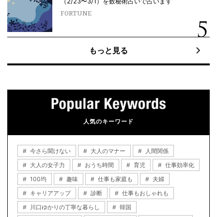
（2/23〜3/1）を数秘術占いで占います
FORTUNE
もっと見る
人気のキーワード
今さら聞けない
大人のマナー
人間関係
大人の女子力
おうち時間
育児
仕事効率化
100均
趣味
仕事も家庭も
夫婦
キャリアアップ
診断
仕事もおしゃれも
川口ゆかりの丁寧な暮らし
韓国