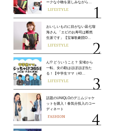
ークな小物を楽しみながら…
LIFESTYLE
おいしいものに目がない凪七瑠
海さん 「エビのお寿司は断然
生派です」【宝塚歌劇団O…
LIFESTYLE
ん!? どういうこと？ 安堵から
一転、女の勘はほぼほぼ当た
る！【中学生ママ（40…
LIFESTYLE
話題のUNIQLOのデニムジャケ
ットを購入！春気分投入のコー
ディネート
FASHION