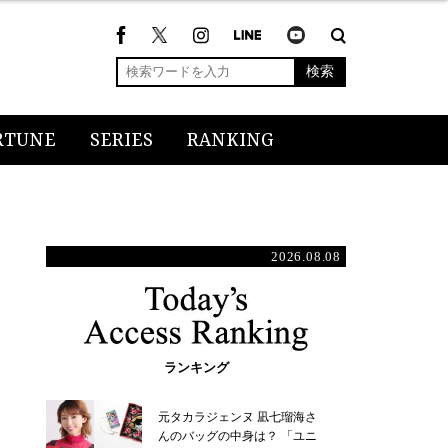
検索
RTUNE
SERIES
RANKING
2026.08.08
ランキング
元タカラジェンヌ 凪七瑠海さ
んのバッグの中身は？ 「ユニ