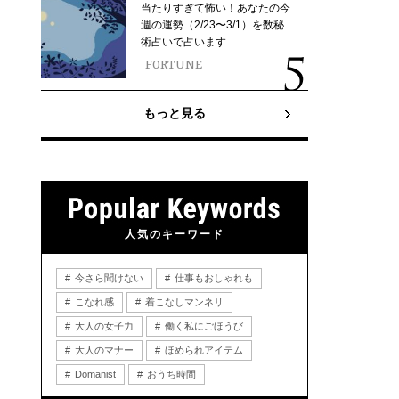
当たりすぎて怖い！あなたの今
週の運勢（2/23〜3/1）を数秘
術占いで占います
FORTUNE
もっと見る
人気のキーワード
今さら聞けない
仕事もおしゃれも
こなれ感
着こなしマンネリ
大人の女子力
働く私にごほうび
大人のマナー
ほめられアイテム
Domanist
おうち時間