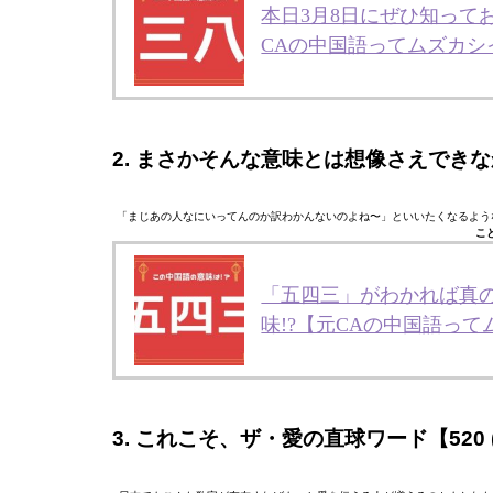
本日3月8日にぜひ知って
CAの中国語ってムズカシ
2. まさかそんな意味とは想像さえできなかっ
「まじあの人なにいってんのか訳わかんないのよね〜」といいたくなるよう
こ
「五四三」がわかれば真
味!?【元CAの中国語っ
3. これこそ、ザ・愛の直球ワード【520 (Wǔ