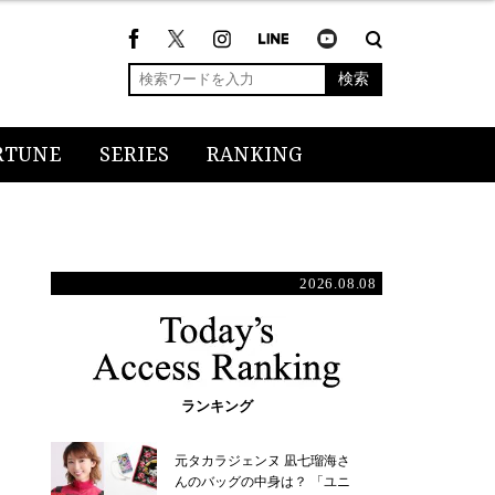
検索
RTUNE
SERIES
RANKING
2026.08.08
ランキング
元タカラジェンヌ 凪七瑠海さ
んのバッグの中身は？ 「ユニ