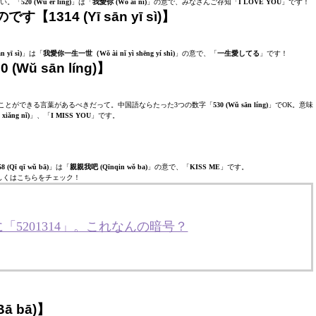
い。「
520 (Wǔ èr líng)
」は「
我愛你 (Wǒ ài nǐ)
」の意で、みなさんご存知「
I LOVE YOU
」です！
314 (Yī sān yī sì)】
n yī sì)
」は「
我愛你一生一世（Wǒ ài nǐ yì shēng yí shì)
」の意で、「
一生愛してる
」です！
ŭ sān líng)】
ことができる言葉があるべきだって。中国語ならたった3つの数字「
530 (Wŭ sān líng)
」でOK。意味
iǎng nǐ)
」、「
I MISS YOU
」です。
58 (Qī qī wǔ bā)
」は「
親親我吧 (Qīnqin wǒ ba)
」の意で、「
KISS ME
」です。
しくはこちらをチェック！
5201314」。これなんの暗号？
 bā)】