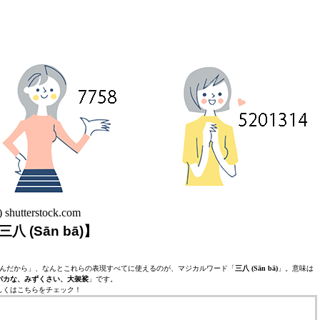
) shutterstock.com
 (Sān bā)】
んだから」、なんとこれらの表現すべてに使えるのが、マジカルワード「
三八 (Sān bā)
」。意味は
バカな、みずくさい、大袈裟
」です。
しくはこちらをチェック！