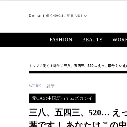
Domani
働く40代は、明日も楽しい！
FASHION
BEAUTY
WOR
トップ
働く
雑学
三八、五四三、520… えっ、暗号？ い
WORK
雑学
元CAの中国語ってムズカシイ
三八、五四三、520… 
葉です！ あなたはこの