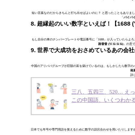
短い言葉なのだからきちんと打ち出せばよいのに？ と思ったこともありま
「
バイバ
8. 超縁起のいい数字といえば！【1688 (Yī l
もし自分の車のナンバープレートや電話番号に「1688」が入っていたらよ
路發發 (Yī lù fā fā)
」の意
9. 世界で大成功をおさめているあの会社の銘柄コ
中国のアリババグループが巨額の富を築けているのは、もしかしたら数字のパ
発
詳
三八、五四三、520… 
この中国語、いくつわか
日本でも年号や専門用語を覚えるために数字の語呂合わせを用いたりします