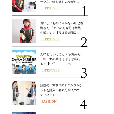
ークな小物を楽しみながら…
LIFESTYLE
おいしいものに目がない凪七瑠
海さん 「エビのお寿司は断然
生派です」【宝塚歌劇団O…
LIFESTYLE
ん!? どういうこと？ 安堵から
一転、女の勘はほぼほぼ当た
る！【中学生ママ（40…
LIFESTYLE
話題のUNIQLOのデニムジャケ
ットを購入！春気分投入のコー
ディネート
FASHION