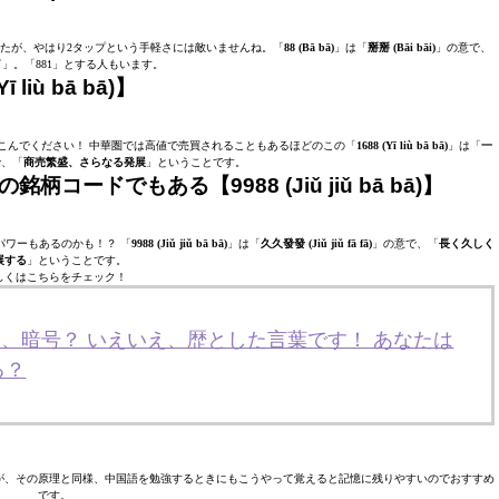
したが、やはり2タップという手軽さには敵いませんね。「
88 (Bā bā)
」は「
掰掰 (Bāi bāi)
」の意で、
イ
」。「881」とする人もいます。
iù bā bā)】
ろこんでください！ 中華圏では高値で売買されることもあるほどのこの「
1688 (Yī liù bā bā)
」は「
一
で、「
商売繁盛、さらなる発展
」ということです。
ードでもある【9988 (Jiǔ jiǔ bā bā)】
ワーもあるのかも！？ 「
9988 (Jiǔ jiǔ bā bā)
」は「
久久發發 (Jiǔ jiǔ fā fā)
」の意で、「
長く久しく
展する
」ということです。
しくはこちらをチェック！
えっ、暗号？ いえいえ、歴とした言葉です！ あなたは
る？
が、その原理と同様、中国語を勉強するときにもこうやって覚えると記憶に残りやすいのでおすすめ
です。