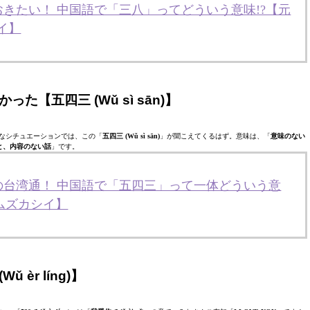
おきたい！ 中国語で「三八」ってどういう意味!?【元
イ】
た【五四三 (Wǔ sì sān)】
なシチュエーションでは、この「
五四三 (Wǔ sì sān)
」が聞こえてくるはず。意味は、「
意味のない
と、内容のない話
」です。
の台湾通！ 中国語で「五四三」って一体どういう意
てムズカシイ】
 èr líng)】