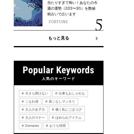
当たりすぎて怖い！あなたの今
週の運勢（2/23〜3/1）を数秘
術占いで占います
FORTUNE
もっと見る
人気のキーワード
今さら聞けない
仕事もおしゃれも
こなれ感
着こなしマンネリ
大人の女子力
働く私にごほうび
大人のマナー
ほめられアイテム
Domanist
おうち時間