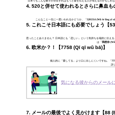
日本でもこんな数字が存在すればもっと愛を伝える人が増えるのかもしれな
4. 520と併せて使われるとさらに鼻血ものです【1
こんなこと一生に一度いわれるかどうか、「
5201314 (Wǔ èr líng yī sā
5. これこそ日本語にも必要でしょう【530 (W
思ったことありません？ 日本語にも「恋しい」という気持ちを端的に伝える
は「
我想你 (Wǒ x
6. 欧米か？！【7758 (Qī qī wǔ bā)】
個人的に「愛してる」より口に出しにくいですね。「
77
詳
気になる彼からのメールに「
7. メールの最後でよく見かけます【88 (Bā