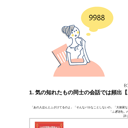
(c
1. 気の知れたもの同士の会話では頻出【三八
「あの人ほんとふざけてるのよ」「そんなバカなことしないの」「大袈裟な
「ふ
ざけた、
詳