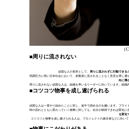
（C）
■周りに流されない
頑固な人の長所として、
周りに流されずに行動できる
同調圧力に弱い日本社会において、多数派に流されることなく意見を押し通
向に導
周りに流されない頑固な人は、組織を率いるリーダーに向いています。組織
■コツコツ物事を成し遂げられる
頑固な人は一度やり始めたことに対し、途中で諦めるのを嫌います。プライ
時の流れとともに変わっていく物事に対しても、自分が納得できれば変化に
る変化
コツコツと物事を成し遂げられる人は、プロジェクトの責任者などに向いて
■物事にこだわりがある