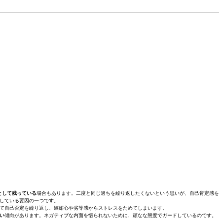
として残っている
場合もあります。二度と同じ過ちを繰り返したくないという思いが、自己肯定感を
している要因の一つです。
て自己否定を繰り返し、嫉妬心や劣等感からストレスをためてしまいます。
い
傾向があります。ネガティブな内面を悟られないために、頑なな態度でガードしているのです。