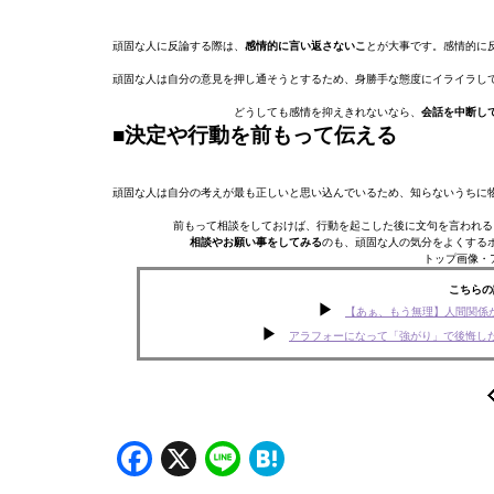
頑固な人に反論する際は、
感情的に言い返さないこ
とが大事です。感情的に
頑固な人は自分の意見を押し通そうとするため、身勝手な態度にイライラし
どうしても感情を抑えきれないなら、
会話を中断し
■決定や行動を前もって伝える
頑固な人は自分の考えが最も正しいと思い込んでいるため、知らないうちに
前もって相談をしておけば、行動を起こした後に文句を言われる
相談やお願い事をしてみる
のも、頑固な人の気分をよくする
トップ画像・アイキ
こちらの
【あぁ、もう無理】人間関係
アラフォーになって「強がり」で後悔した
Facebook
X
Line
Hatena