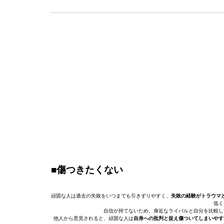
■傷つきたくない
頑固な人は過去の失敗をいつまでも引きずりやすく、
失敗の経験がトラウマ
低く
自信が持てないため、身近なライバルと自分を比較し
他人から意見されると、頑固な人は
自身への批判と捉え傷ついてしまいやす