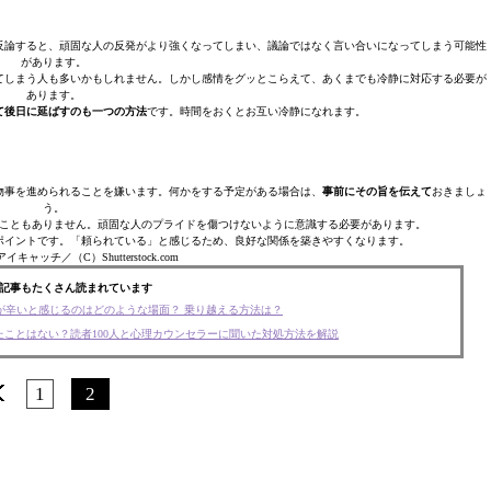
反論すると、頑固な人の反発がより強くなってしまい、議論ではなく言い合いになってしまう可能性
があります。
てしまう人も多いかもしれません。しかし感情をグッとこらえて、あくまでも冷静に対応する必要が
あります。
て後日に延ばすのも一つの方法
です。時間をおくとお互い冷静になれます。
物事を進められることを嫌います。何かをする予定がある場合は、
事前にその旨を伝えて
おきましょ
う。
こともありません。頑固な人のプライドを傷つけないように意識する必要があります。
ポイントです。「頼られている」と感じるため、良好な関係を築きやすくなります。
ャッチ／（C）Shutterstock.com
記事もたくさん読まれています
が辛いと感じるのはどのような場面？ 乗り越える方法は？
ことはない？読者100人と心理カウンセラーに聞いた対処方法を解説
1
2