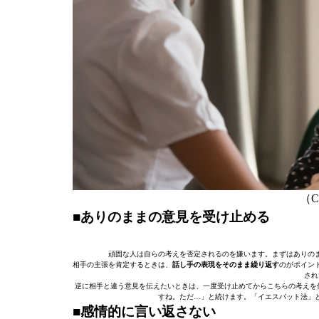
（C）
■ありのままの意見を受け止める
頑固な人は自らの考えを否定されるのを嫌います。まずはありの
相手の主張を肯定するときは、
話し手の表現をそのまま繰り返す
のがポイン
され
逆に相手と違う意見を伝えたいときは、一度受け止めてからこちらの考えを
すね。ただ…」と続けます。「イエスバット法」
■感情的に言い返さない