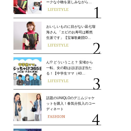
ークな小物を楽しみながら…
LIFESTYLE
おいしいものに目がない凪七瑠
海さん 「エビのお寿司は断然
生派です」【宝塚歌劇団O…
LIFESTYLE
ん!? どういうこと？ 安堵から
一転、女の勘はほぼほぼ当た
る！【中学生ママ（40…
LIFESTYLE
話題のUNIQLOのデニムジャケ
ットを購入！春気分投入のコー
ディネート
FASHION