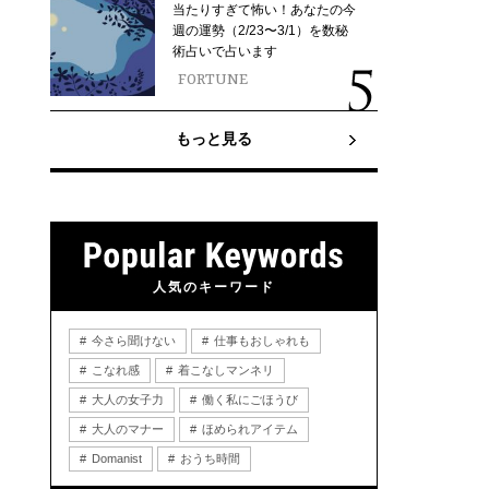
当たりすぎて怖い！あなたの今
週の運勢（2/23〜3/1）を数秘
術占いで占います
FORTUNE
もっと見る
人気のキーワード
今さら聞けない
仕事もおしゃれも
こなれ感
着こなしマンネリ
大人の女子力
働く私にごほうび
大人のマナー
ほめられアイテム
Domanist
おうち時間