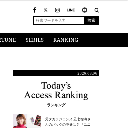
検索
RTUNE
SERIES
RANKING
2026.08.06
ランキング
元タカラジェンヌ 凪七瑠海さ
んのバッグの中身は？ 「ユニ