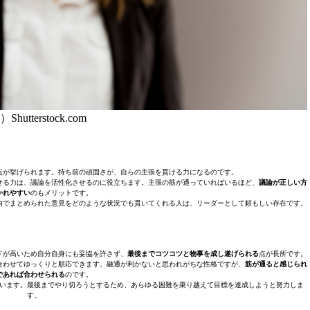
Shutterstock.com
点が挙げられます。持ち前の頑固さが、自らの主張を貫ける力になるのです。
せる力は、議論を活性化させるのに役立ちます。主張の筋が通っていればいるほど、
議論が正しい方
かれやすい
のもメリットです。
内でまとめられた意見をどのような状況でも貫いてくれる人は、リーダーとして頼もしい存在です。
ドが高いため自分自身にも妥協を許さず、
最後までコツコツと物事を成し遂げられる
点が長所です。
合わせてゆっくりと順応できます。融通が利かないと思われがちな性格ですが、
筋が通ると感じられ
であれば合わせられる
のです。
います。最後までやり切ろうとするため、あらゆる困難を乗り越えて目標を達成しようと努力しま
す。