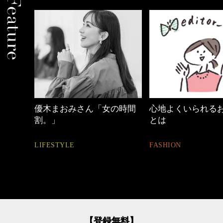
めカジ
優木まおみさん「女の時間
心地よくいられる
割。」
とは
LIFESTYLE
FASHION
【登録無料】