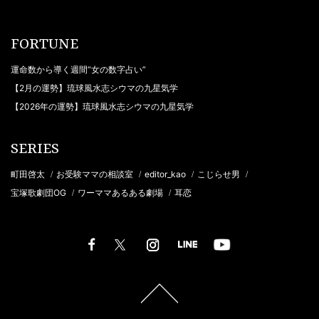
FORTUNE
運命数から導く週間“女の数字占い”
【2月の運勢】琉球風水志シウマの九星気学
【2026年の運勢】琉球風水志シウマの九星気学
SERIES
町田啓太
お受験ママの相談室
editor_kao
こじらせ男
/
/
/
/
宝塚歌劇団OG
ワーママあるある劇場
耳恋
/
/