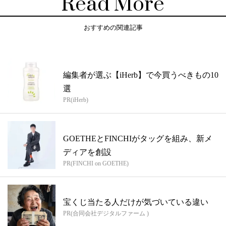
Read More
おすすめの関連記事
編集者が選ぶ【iHerb】で今買うべきもの10
選
PR(iHerb)
GOETHEとFINCHIがタッグを組み、新メ
ディアを創設
PR(FINCHI on GOETHE)
宝くじ当たる人だけが気づいている違い
PR(合同会社デジタルファーム )