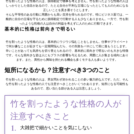
竹を割ったような性格の人は、損得勘定で物事を考えません。竹を割ったような性格の人は
しっかりとした信念があるので、たとえ自分が不利な立場になったとしても人のためになる
正しいことを貫き通そうとします。
そんな平等性のある行動に周囲からも高い支持を得られるのです。特にビジネス面では、一
般的に自分の立場を守るために損得勘定で行動する人も少なくありません。一方で、竹を割
ったような性格の人は自分の利益を考えずに人のために行動できます。
基本的に性格は前向きで明るい
竹を割ったような性格の人は、基本的にウジウジ悩むことをしません。仕事やプライベート
で何か嫌なことが起きても一定期間悩んだら、その失敗をバネにして前に進もうとします。
辛いことがあっても気持ちを切り替えられるので、基本的に前向きで明るいのも大きな特徴
です。そんな前向きな姿は人にもプラスの影響を与えるため、周囲に人が集まる傾向にあり
ます。また、異性から興味を持たれる機会も多くモテる人も多いようです。
短所になるかも？注意すべき3つのこと
竹を割ったような性格の人は、男女問わず好かれることの多い魅力的な人です。ただ、そん
な竹を割ったような性格の人でも注意すべきことがいくつかあります。短所になる可能性も
あるので、思い当たる節がある人は注意しましょう。
竹を割ったような性格の人が
注意すべきこと
大雑把で細かいことを気にしない