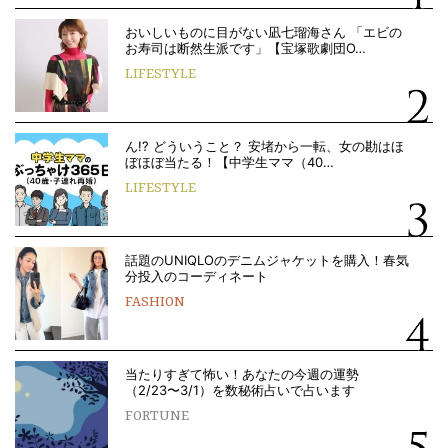
おいしいものに目がない凪七瑠海さん 「エビの
お寿司は断然生派です」【宝塚歌劇団O…
LIFESTYLE
ん!? どういうこと？ 安堵から一転、女の勘はほ
ぼほぼ当たる！【中学生ママ（40…
LIFESTYLE
話題のUNIQLOのデニムジャケットを購入！春気
分投入のコーディネート
FASHION
当たりすぎて怖い！あなたの今週の運勢
（2/23〜3/1）を数秘術占いで占います
FORTUNE