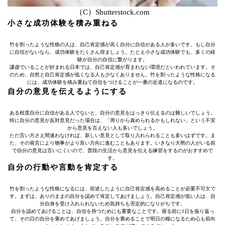
（C）Shutterstock.com
小さな成功体験を積み重ねる
竹を割ったような性格の人は、自己肯定感が高く自分に自信がある人が多いです。もし自分
に自信がないなら、成功体験をたくさん得ましょう。たとえ小さな成功体験でも、多くの経
験が自分の自信に繋がります。
謙虚でいることが好まれる日本では、自己肯定感が育まれない環境だといわれています。そ
のため、自然と自己肯定感が低くなる人も少なくありません。竹を割ったような性格になる
には、成功体験を積み重ねて自信をつけることが一番の近道になるのです。
自分の意見を伝えるようにする
ある程度自分に自信がある人でないと、自分の意見をはっきり伝えるのは難しいでしょう。
特に自分の意見が反対意見だった場合は、「周りから責められるかもしれない」という不安
から意見を言えない人も多いでしょう。
ただ言い方さえ間違わなければ、新しい意見として取り入れられることも多いはずです。ま
た、その発言により物事がより良い方向に進むこともあります。いきなり大勢の人がいる前
で自分の意見は言いにくいので、普段の生活から意見を伝える練習をするのがおすすめで
す。
自分の行動や言動を肯定する
竹を割ったような性格になるには、前述したように自己肯定感を高めることが必要不可欠で
す。まずは、ありのままの自分を認めて肯定してあげましょう。自己肯定感が低い人は、自
分自身を受け入れられないため気持ちも否定的になりがちです。
自分を認めてあげることは、自信を持つためにも重要なことです。寝る前に1日を振り返っ
て、その日の自分を褒めてあげましょう。自分を褒めることで明日の糧になるため心も前向