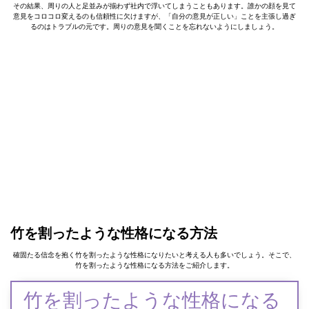
その結果、周りの人と足並みが揃わず社内で浮いてしまうこともあります。誰かの顔を見て
意見をコロコロ変えるのも信頼性に欠けますが、「自分の意見が正しい」ことを主張し過ぎ
るのはトラブルの元です。周りの意見を聞くことを忘れないようにしましょう。
竹を割ったような性格になる方法
確固たる信念を抱く竹を割ったような性格になりたいと考える人も多いでしょう。そこで、
竹を割ったような性格になる方法をご紹介します。
竹を割ったような性格になる