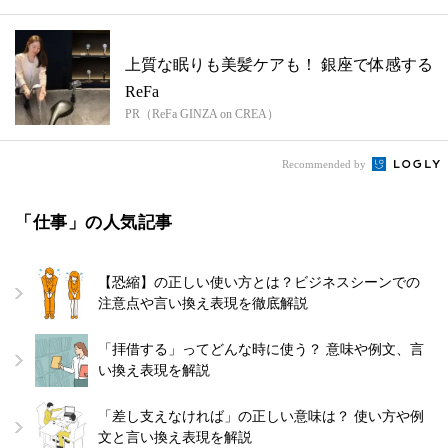
上質な眠りも美髪ケアも！ 銀座で体感する
ReFa
PR（ReFa GINZA on CREA）
Recommended by
「仕事」の人気記事
【恐縮】の正しい使い方とは？ビジネスシーンでの
注意点や言い換え表現を徹底解説
「拝借する」ってどんな時に使う？ 意味や例文、言
い換え表現を解説
「差し支えなければ」の正しい意味は？ 使い方や例
文と言い換え表現を解説