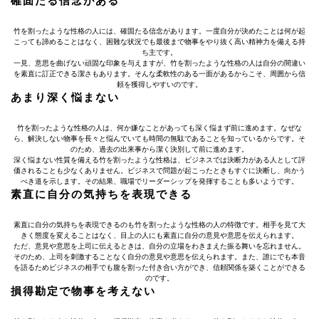
確固たる信念がある
竹を割ったような性格の人には、確固たる信念があります。一度自分が決めたことは何が起
こっても諦めることはなく、困難な状況でも最後まで物事をやり抜く高い精神力を備える持
ち主です。
一見、意思を曲げない頑固な印象を与えますが、竹を割ったような性格の人は自分の間違い
を素直に訂正できる潔さもあります。そんな柔軟性のある一面があるからこそ、周囲から信
頼を獲得しやすいのです。
あまり深く悩まない
竹を割ったような性格の人は、何か嫌なことがあっても深く悩まず前に進めます。なぜな
ら、解決しない物事を長々と悩んでいても時間の無駄であることを知っているからです。そ
のため、過去の出来事から潔く決別して前に進めます。
深く悩まない性質を備える竹を割ったような性格は、ビジネスでは決断力がある人として評
価されることも少なくありません。ビジネスで問題が起こったときもすぐに決断し、向かう
べき道を示します。その結果、職場でリーダーシップを発揮することも多いようです。
素直に自分の気持ちを表現できる
素直に自分の気持ちを表現できるのも竹を割ったような性格の人の特徴です。相手を見て大
きく態度を変えることはなく、目上の人にも素直に自分の意見や意思を伝えられます。
ただ、意見や意思を上司に伝えるときは、自分の立場をわきまえた振る舞いを忘れません。
そのため、上司を刺激することなく自分の意見や意思を伝えられます。また、誰にでも本音
を語るためビジネスの相手でも腹を割った付き合い方ができ、信頼関係を築くことができる
のです。
損得勘定で物事を考えない