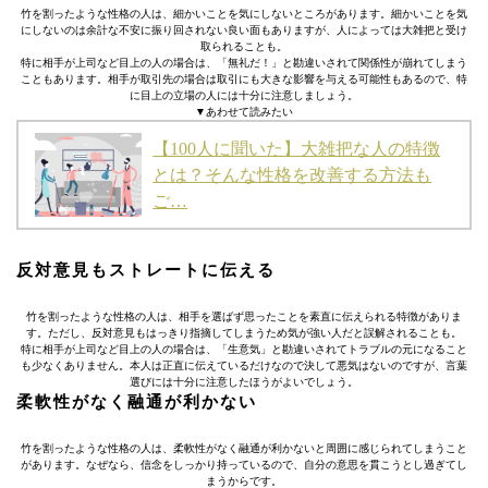
竹を割ったような性格の人は、細かいことを気にしないところがあります。細かいことを気
にしないのは余計な不安に振り回されない良い面もありますが、人によっては大雑把と受け
取られることも。
特に相手が上司など目上の人の場合は、「無礼だ！」と勘違いされて関係性が崩れてしまう
こともあります。相手が取引先の場合は取引にも大きな影響を与える可能性もあるので、特
に目上の立場の人には十分に注意しましょう。
▼あわせて読みたい
【100人に聞いた】大雑把な人の特徴
とは？そんな性格を改善する方法も
ご…
反対意見もストレートに伝える
竹を割ったような性格の人は、相手を選ばず思ったことを素直に伝えられる特徴がありま
す。ただし、反対意見もはっきり指摘してしまうため気が強い人だと誤解されることも。
特に相手が上司など目上の人の場合は、「生意気」と勘違いされてトラブルの元になること
も少なくありません。本人は正直に伝えているだけなので決して悪気はないのですが、言葉
選びには十分に注意したほうがよいでしょう。
柔軟性がなく融通が利かない
竹を割ったような性格の人は、柔軟性がなく融通が利かないと周囲に感じられてしまうこと
があります。なぜなら、信念をしっかり持っているので、自分の意思を貫こうとし過ぎてし
まうからです。