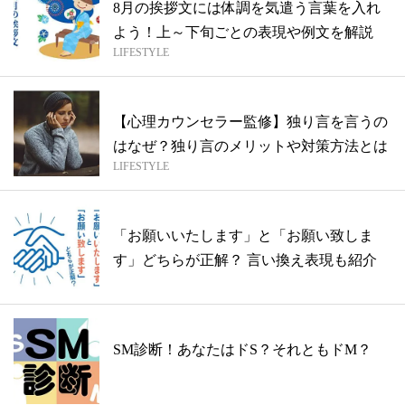
8月の挨拶文には体調を気遣う言葉を入れ
よう！上～下旬ごとの表現や例文を解説
LIFESTYLE
【心理カウンセラー監修】独り言を言うの
はなぜ？独り言のメリットや対策方法とは
LIFESTYLE
「お願いいたします」と「お願い致しま
す」どちらが正解？ 言い換え表現も紹介
SM診断！あなたはドS？それともドM？