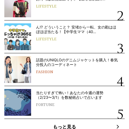
LIFESTYLE
ん!? どういうこと？ 安堵から一転、女の勘はほ
ぼほぼ当たる！【中学生ママ（40…
LIFESTYLE
話題のUNIQLOのデニムジャケットを購入！春気
分投入のコーディネート
FASHION
当たりすぎて怖い！あなたの今週の運勢
（2/23〜3/1）を数秘術占いで占います
FORTUNE
もっと見る