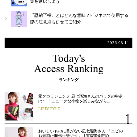
葉を選択しよう
〝恐縮至極〟とはどんな意味？ビジネスで使用する
際の注意点も併せてご紹介
2026.08.11
ランキング
元タカラジェンヌ 凪七瑠海さんのバッグの中身
は？ 「ユニークな小物を楽しみながら…
LIFESTYLE
おいしいものに目がない凪七瑠海さん 「エビの
お寿司は断然生派です」【宝塚歌劇団O…