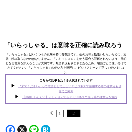
「いらっしゃる」は意味を正確に読み取ろう
「いらっしゃる」はいくつもの意味を持つ尊敬語です。他の意味と勘違いしないために、文
脈で読み取らなければなりません。「いらっしゃる」を使う場合も誤解されないよう、目的
となる言葉を添えることが大切です。類語表現もさまざまあるため、場面ごとに使い分けて
みてください。「いらっしゃる」の使い方を把握し、ビジネスシーンで正しく使いましょ
う。
こちらの記事もたくさん読まれています
〝来てください〟って敬語として正しい？ビジネスで使用する際の注意点も併
せてご紹介
【お越しいただく】正しく使えてる？ ビジネスで使う時の注意点を解説
1
2
Facebook
X
Line
Hatena