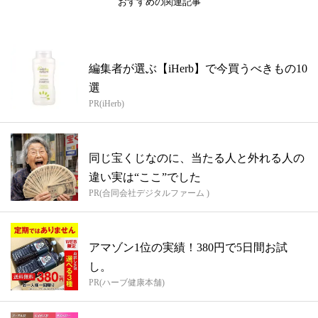
おすすめの関連記事
編集者が選ぶ【iHerb】で今買うべきもの10
選
PR(iHerb)
同じ宝くじなのに、当たる人と外れる人の
違い実は“ここ”でした
PR(合同会社デジタルファーム )
アマゾン1位の実績！380円で5日間お試
し。
PR(ハーブ健康本舗)