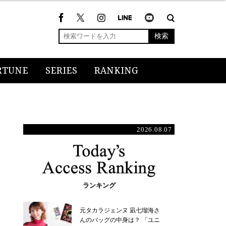
検索
RTUNE
SERIES
RANKING
2026.08.07
ランキング
元タカラジェンヌ 凪七瑠海さ
んのバッグの中身は？ 「ユニ