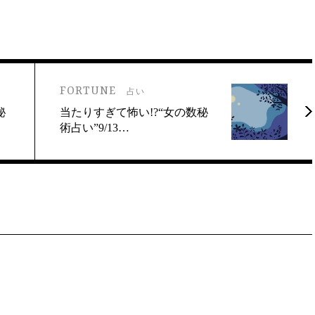
FORTUNE
占い
秘
当たりすぎて怖い!?“女の数秘
術占い”9/13…