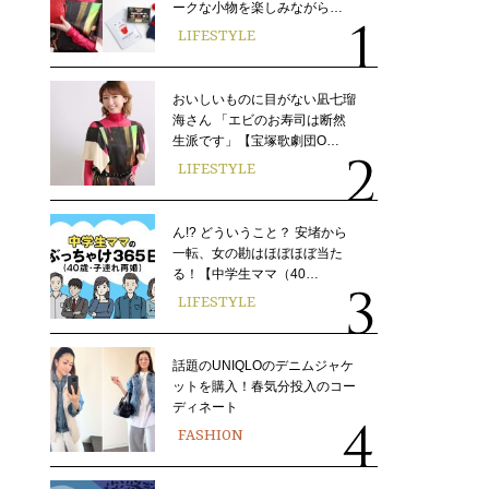
ークな小物を楽しみながら…
LIFESTYLE
おいしいものに目がない凪七瑠
海さん 「エビのお寿司は断然
生派です」【宝塚歌劇団O…
LIFESTYLE
ん!? どういうこと？ 安堵から
一転、女の勘はほぼほぼ当た
る！【中学生ママ（40…
LIFESTYLE
話題のUNIQLOのデニムジャケ
ットを購入！春気分投入のコー
ディネート
FASHION