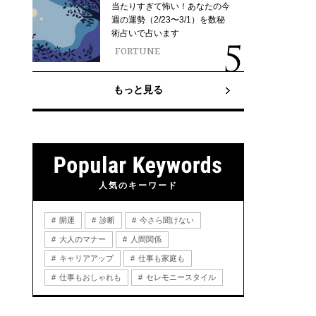
当たりすぎて怖い！あなたの今
週の運勢（2/23〜3/1）を数秘
術占いで占います
FORTUNE
もっと見る
人気のキーワード
開運
診断
今さら聞けない
大人のマナー
人間関係
キャリアアップ
仕事も家庭も
仕事もおしゃれも
セレモニースタイル