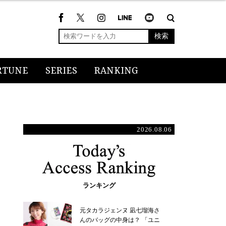
検索
RTUNE
SERIES
RANKING
2026.08.06
ランキング
元タカラジェンヌ 凪七瑠海さ
んのバッグの中身は？ 「ユニ