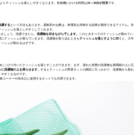
よりティッシュを落としやすくなります。乾燥機にかける時間は
20～30分が目安
です。
洗濯する
という方法もあります。柔軟剤やお酢は、静電気を抑制する効果が期待できるアイテム。衣
ティッシュを落としやすくしてくれます。
いましょう。洗濯できたら、
洗濯物を叩きながら干します。
このときすべてのティッシュが取れてい
間にティッシュが落ちていきます。洗濯物を取り込むときも
ティッシュを落とすように叩く
と、大半
ィッシュが取れるはずです。
物にこびり付いたティッシュを落とすことができます。まず、濡れた状態の洗濯物を新聞紙の上に広
うに洗濯物の上を滑らせます。
するとティッシュが野菜ネットの網目に引っかかり、洗濯物から取れ
やすくなるのです。
角コーナーや排水口に使用するネットでも代用できます。