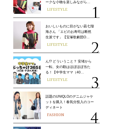
ークな小物を楽しみながら…
LIFESTYLE
おいしいものに目がない凪七瑠
海さん 「エビのお寿司は断然
生派です」【宝塚歌劇団O…
LIFESTYLE
ん!? どういうこと？ 安堵から
一転、女の勘はほぼほぼ当た
る！【中学生ママ（40…
LIFESTYLE
話題のUNIQLOのデニムジャケ
ットを購入！春気分投入のコー
ディネート
FASHION