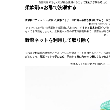
自然乾燥ではなく乾燥機を使用することで
遠心力が加わる
ため、
柔軟剤orお酢で洗濯する
洗濯物にティッシュが付いた状態のまま、柔軟剤かお酢を使用してもう一度
類にこびり付いた
ティッシュの付いた洗濯物を洗濯機に入れたら、
すすぎと脱水を1回ずつ
行
なくても問題ありません。柔軟剤やお酢の静電気抑制効果で、洗濯物が乾く
のテ
野菜ネットを利用して取り除く
玉ねぎや柑橘系の果物などが入っている野菜ネットを使用することで、洗濯
げましょう。
野菜ネットを手にはめ、手前から奥に向かって優しくなでるよ
野菜ネットが自宅にない場合は、三