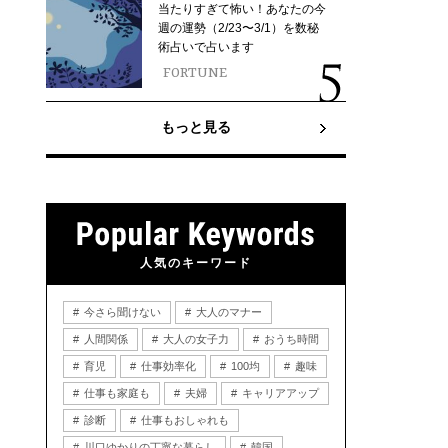
当たりすぎて怖い！あなたの今
週の運勢（2/23〜3/1）を数秘
術占いで占います
FORTUNE
もっと見る
人気のキーワード
今さら聞けない
大人のマナー
人間関係
大人の女子力
おうち時間
育児
仕事効率化
100均
趣味
仕事も家庭も
夫婦
キャリアアップ
診断
仕事もおしゃれも
川口ゆかりの丁寧な暮らし
韓国