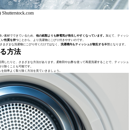
) Shutterstock.com
薄い素材でできているため、
他の紙類よりも静電気が発生しやすくなっています。
加えて、ティッシ
くい性質を持つ
ことから、より洗濯物にこびり付きやすいのです。
さまざまな洗濯物にこびり付くだけではなく、
洗濯槽内もティッシュが散乱する
事態となります。
る方法
活用したりと、さまざまな方法があります。柔軟剤やお酢を使って再度洗濯することで、ティッシュ
取り除くことも可能です。
ュを効率よく取り除く方法を見ていきましょう。