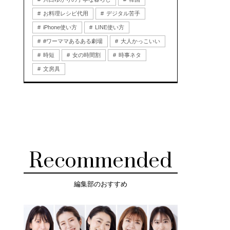
お料理レシピ代用
デジタル苦手
iPhone使い方
LINE使い方
#ワーママあるある劇場
大人かっこいい
時短
女の時間割
時事ネタ
文房具
Recommended
編集部のおすすめ