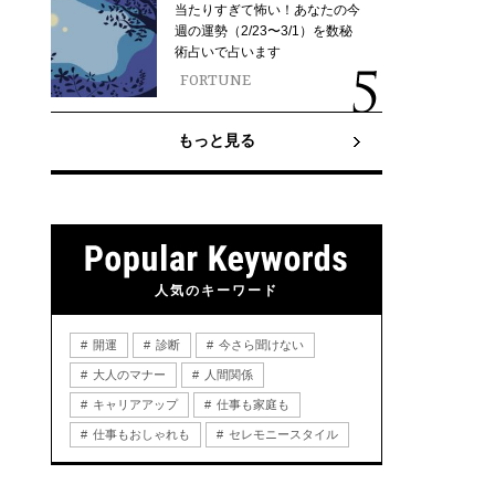
当たりすぎて怖い！あなたの今
週の運勢（2/23〜3/1）を数秘
術占いで占います
FORTUNE
もっと見る
人気のキーワード
開運
診断
今さら聞けない
大人のマナー
人間関係
キャリアアップ
仕事も家庭も
仕事もおしゃれも
セレモニースタイル