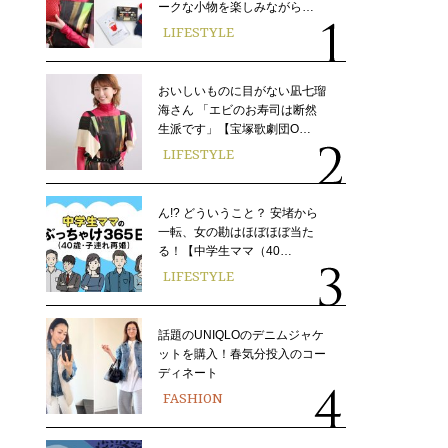
ークな小物を楽しみながら…
LIFESTYLE
おいしいものに目がない凪七瑠
海さん 「エビのお寿司は断然
生派です」【宝塚歌劇団O…
LIFESTYLE
ん!? どういうこと？ 安堵から
一転、女の勘はほぼほぼ当た
る！【中学生ママ（40…
LIFESTYLE
話題のUNIQLOのデニムジャケ
ットを購入！春気分投入のコー
ディネート
FASHION