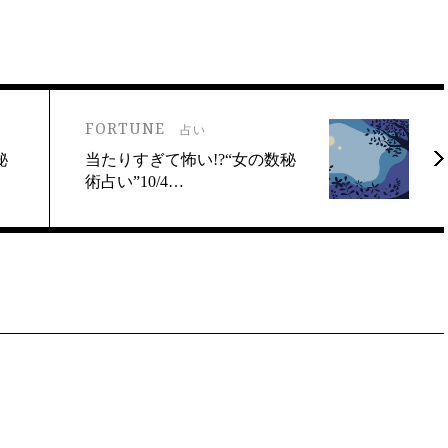
FORTUNE
占い
秘
当たりすぎて怖い!?“女の数秘
術占い”10/4…