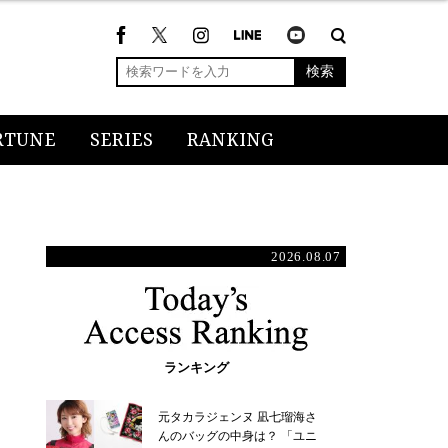
検索
RTUNE
SERIES
RANKING
2026.08.07
ランキング
元タカラジェンヌ 凪七瑠海さ
んのバッグの中身は？ 「ユニ