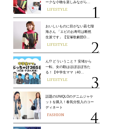
ークな小物を楽しみながら…
LIFESTYLE
おいしいものに目がない凪七瑠
海さん 「エビのお寿司は断然
生派です」【宝塚歌劇団O…
LIFESTYLE
ん!? どういうこと？ 安堵から
一転、女の勘はほぼほぼ当た
る！【中学生ママ（40…
LIFESTYLE
話題のUNIQLOのデニムジャケ
ットを購入！春気分投入のコー
ディネート
FASHION