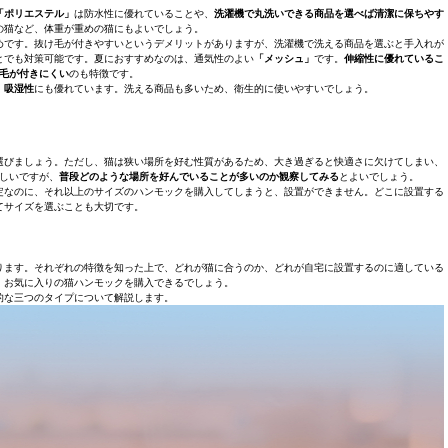
「ポリエステル」
は防水性に優れていることや、
洗濯機で丸洗いできる商品を選べば清潔に保ちやす
の猫など、体重が重めの猫にもよいでしょう。
めです。抜け毛が付きやすいというデメリットがありますが、洗濯機で洗える商品を選ぶと手入れが
とでも対策可能です。夏におすすめなのは、通気性のよい
「メッシュ」
です。
伸縮性に優れているこ
毛が付きにくい
のも特徴です。
、
吸湿性
にも優れています。洗える商品も多いため、衛生的に使いやすいでしょう。
選びましょう。ただし、猫は狭い場所を好む性質があるため、大き過ぎると快適さに欠けてしまい、
しいですが、
普段どのような場所を好んでいることが多いのか観察してみる
とよいでしょう。
定なのに、それ以上のサイズのハンモックを購入してしまうと、設置ができません。どこに設置する
てサイズを選ぶことも大切です。
ります。それぞれの特徴を知った上で、どれが猫に合うのか、どれが自宅に設置するのに適している
、お気に入りの猫ハンモックを購入できるでしょう。
的な三つのタイプについて解説します。