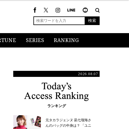
検索
RTUNE
SERIES
RANKING
2026.08.07
ランキング
元タカラジェンヌ 凪七瑠海さ
んのバッグの中身は？ 「ユニ