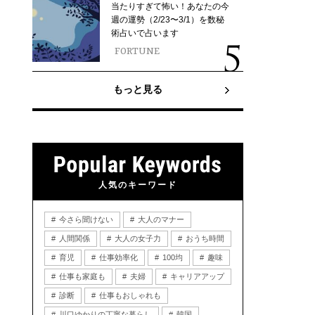
当たりすぎて怖い！あなたの今
週の運勢（2/23〜3/1）を数秘
術占いで占います
FORTUNE
もっと見る
人気のキーワード
今さら聞けない
大人のマナー
人間関係
大人の女子力
おうち時間
育児
仕事効率化
100均
趣味
仕事も家庭も
夫婦
キャリアアップ
診断
仕事もおしゃれも
川口ゆかりの丁寧な暮らし
韓国