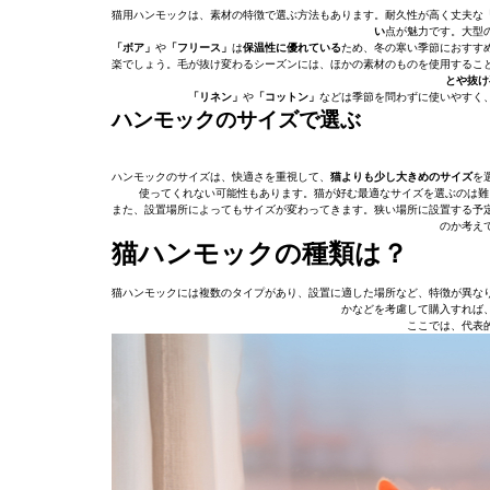
猫用ハンモックは、素材の特徴で選ぶ方法もあります。耐久性が高く丈夫な
い
点が魅力です。大型
「ボア」
や
「フリース」
は
保温性に優れている
ため、冬の寒い季節におすす
楽でしょう。毛が抜け変わるシーズンには、ほかの素材のものを使用するこ
とや抜け
「リネン」
や
「コットン」
などは季節を問わずに使いやすく
ハンモックのサイズで選ぶ
ハンモックのサイズは、快適さを重視して、
猫よりも少し大きめのサイズ
を
使ってくれない可能性もあります。猫が好む最適なサイズを選ぶのは難
また、設置場所によってもサイズが変わってきます。狭い場所に設置する予
のか考え
猫ハンモックの種類は？
猫ハンモックには複数のタイプがあり、設置に適した場所など、特徴が異な
かなどを考慮して購入すれば
ここでは、代表