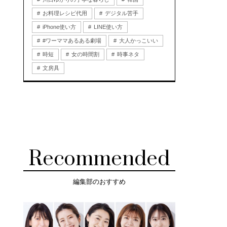
お料理レシピ代用
デジタル苦手
iPhone使い方
LINE使い方
#ワーママあるある劇場
大人かっこいい
時短
女の時間割
時事ネタ
文房具
Recommended
編集部のおすすめ