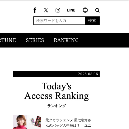
検索
RTUNE
SERIES
RANKING
2026.08.06
ランキング
元タカラジェンヌ 凪七瑠海さ
んのバッグの中身は？ 「ユニ