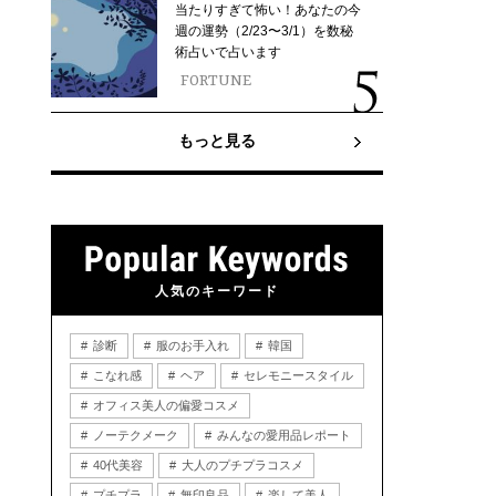
当たりすぎて怖い！あなたの今
週の運勢（2/23〜3/1）を数秘
術占いで占います
FORTUNE
もっと見る
人気のキーワード
診断
服のお手入れ
韓国
こなれ感
ヘア
セレモニースタイル
オフィス美人の偏愛コスメ
ノーテクメーク
みんなの愛用品レポート
40代美容
大人のプチプラコスメ
プチプラ
無印良品
楽して美人