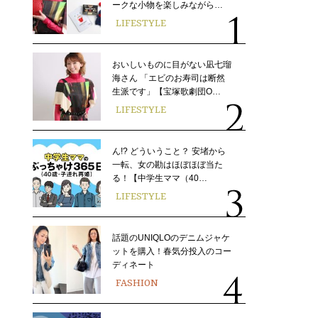
ークな小物を楽しみながら…
LIFESTYLE
おいしいものに目がない凪七瑠
海さん 「エビのお寿司は断然
生派です」【宝塚歌劇団O…
LIFESTYLE
ん!? どういうこと？ 安堵から
一転、女の勘はほぼほぼ当た
る！【中学生ママ（40…
LIFESTYLE
話題のUNIQLOのデニムジャケ
ットを購入！春気分投入のコー
ディネート
FASHION