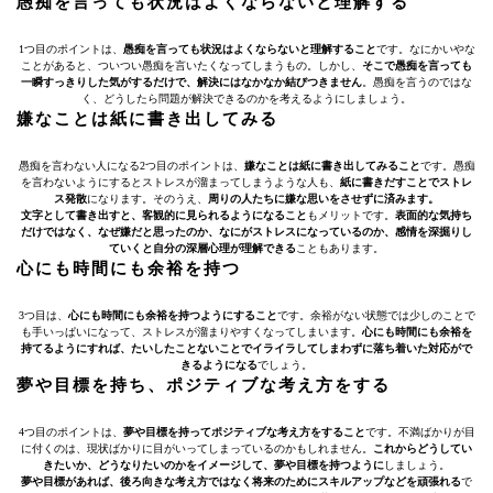
愚痴を言っても状況はよくならないと理解する
1つ目のポイントは、
愚痴を言っても状況はよくならないと理解すること
です。なにかいやな
ことがあると、ついつい愚痴を言いたくなってしまうもの。しかし、
そこで愚痴を言っても
一瞬すっきりした気がするだけで、解決にはなかなか結びつきません
。愚痴を言うのではな
く、どうしたら問題が解決できるのかを考えるようにしましょう。
嫌なことは紙に書き出してみる
愚痴を言わない人になる2つ目のポイントは、
嫌なことは紙に書き出してみること
です。愚痴
を言わないようにするとストレスが溜まってしまうような人も、
紙に書きだすことでストレ
ス発散
になります。そのうえ、
周りの人たちに嫌な思いをさせずに済みます。
文字として書き出すと、客観的に見られるようになること
もメリットです。
表面的な気持ち
だけではなく、なぜ嫌だと思ったのか、なにがストレスになっているのか、感情を深掘りし
ていくと自分の深層心理が理解できる
こともあります。
心にも時間にも余裕を持つ
3つ目は、
心にも時間にも余裕を持つようにすること
です。余裕がない状態では少しのことで
も手いっぱいになって、ストレスが溜まりやすくなってしまいます。
心にも時間にも余裕を
持てるようにすれば、たいしたことないことでイライラしてしまわずに落ち着いた対応がで
きるようになる
でしょう。
夢や目標を持ち、ポジティブな考え方をする
4つ目のポイントは、
夢や目標を持ってポジティブな考え方をすること
です。不満ばかりが目
に付くのは、現状ばかりに目がいってしまっているのかもしれません。
これからどうしてい
きたいか、どうなりたいのかをイメージして、夢や目標を持つように
しましょう。
夢や目標があれば、後ろ向きな考え方ではなく将来のためにスキルアップなどを頑張れる
で