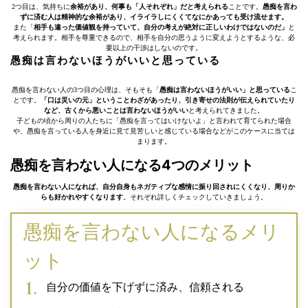
2つ目は、気持ちに
余裕があり、何事も「
人それぞれ」だと考えられる
ことです。
愚痴を言わ
ずに済む人は精神的な余裕があり、イライラしにくくてなにかあっても受け流せます。
また「
相手も違った価値観を持っていて、自分の考えが絶対に正しいわけではないのだ」
と
考えられます。相手を尊重できるので、相手を自分の思うように変えようとするような、必
要以上の干渉はしないのです。
愚痴は言わないほうがいいと思っている
愚痴を言わない人の3つ目の心理は、そもそも「
愚痴は言わないほうがいい」と思っている
こ
とです。
「口は災いの元」ということわざがあったり、引き寄せの法則が伝えられていたり
など、古くから悪いことは言わないほうがいい
と考えられてきました。
子どもの頃から周りの人たちに「愚痴を言ってはいけないよ」と言われて育てられた場合
や、愚痴を言っている人を身近に見て見苦しいと感じている場合などがこのケースに当ては
まります。
愚痴を言わない人になる4つのメリット
愚痴を言わない人になれば、自分自身もネガティブな感情に振り回されにくくなり、周りか
らも好かれやすくなります
。それぞれ詳しくチェックしていきましょう。
愚痴を言わない人になるメリ
ット
自分の価値を下げずに済み、信頼される