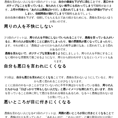
愚痴を言わない人になる1つ目のメリットは、
自分の価値を下げずに済むこと
です。
悪口やネ
ガティブなことを言っていると、知られたくない相手にも伝わってしまう
可能性がありま
す。
上司や同僚から「あの人は愚痴ばかりだ」と思われてしまうと、自分の評価が下がって
しまい、信頼関係が崩れてしまう
可能性もあるでしょう。
自分自身の価値を下げず、信頼してもらえる人であり続けるためにも、愚痴を言わないほう
が良いのです。
周りの人を不快にしない
2つ目のメリットは、
周りの人を不快にしないでいられること
です。
愚痴を言っている人がい
ると、周りの人が話を聞くことに疲れてしまったり、
場の雰囲気が悪くなってしまったり
し
ます。それが続くと「愚痴ばっかりだからあの人の相手は嫌だなあ」と思われてしまう恐れ
があるのです。
愚痴を言わないで、ポジティブな言葉を使うように
しましょう。周りの人を不快にすること
なく穏やかな雰囲気で過ごせるようになり、周りから好かれやすくなるというメリットもあ
ります。
自分も悪口を言われにくくなる
3つ目は、
自分も悪口を言われにくくなる
ことです。愚痴を言わないようにしていると、周り
から悪く思われることが少なくなります。
とくに自分のやるべきことができていないのに不平不満ばかりを言っている場合、
周りの人
たちからは「口ばっかりで何もしない人だな」と悪いイメージを持たれてしまいます
。愚痴
を言っていること自体に対して悪口を言われる場合もあるため、なるべく愚痴は言わないほ
うが良いでしょう。
悪いところが目に付きにくくなる
愚痴を言わない人になる4つ目のメリットは、
周囲の悪いところが目に付きにくくなること
で
す。愚痴ばかりを言っていると、「あれもいやだ、これもいやだ」と嫌な部分ばかりが目に