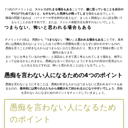
1つ目のデメリットは、
ストレスがたまる場合もある
ことです。
嫌に思っていることを自分の
中だけでためておくと、もやもやした気持ちが残ってしまう
場合もあるでしょう。
職場の問題であれば、パートナーや学生時代の友人など、まったく関係ない人に話を聞いて
もらうことがおすすめです。または、ストレス発散方法を探すのもいいでしょう。
つまらない、怖いと思われる場合もある
デメリット2つ目は、周囲から
「つまらない」「怖い」と思われる場合もある
ことです。基本
的には愚痴を言わないようにしたほうが周りの雰囲気が悪くならずに好かれやすいものの、
愚痴を言うことが好きな人からはつまらない人だと思われたり、聖人すぎて気味が悪いと可
能性があります。
また「なにを考えているのか怖い」と深読みしすぎて悪く考えられてしまう場合も、相手に
よってはあるかもしれません。愚痴はなるべく言わないようにするものの自分の意見はちゃ
んと伝えるなどすれば、怖いと思われることはなくなるでしょう。
愚痴を言わない人になるための4つのポイント
愚痴を言わないようにすることは、愚痴が好きな人からはつまらないと思われるケースもあ
るものの、
基本的には周りの人たちから信頼されて好かれる人になりやすいでしょう
。愚痴
を言わない人になるためのポイントをチェックしていきましょう。
愚痴を言わない人になるため
のポイント