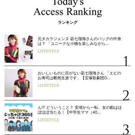
ランキング
元タカラジェンヌ 凪七瑠海さんのバッグの中身
は？ 「ユニークな小物を楽しみながら…
LIFESTYLE
おいしいものに目がない凪七瑠海さん 「エビの
お寿司は断然生派です」【宝塚歌劇団O…
LIFESTYLE
ん!? どういうこと？ 安堵から一転、女の勘はほ
ぼほぼ当たる！【中学生ママ（40…
LIFESTYLE