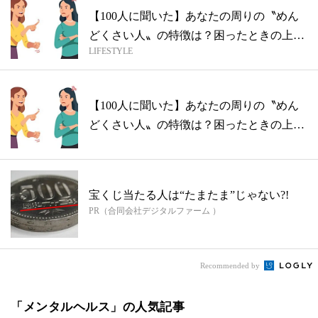
【100人に聞いた】あなたの周りの〝めん
どくさい人〟の特徴は？困ったときの上手
LIFESTYLE
な...
【100人に聞いた】あなたの周りの〝めん
どくさい人〟の特徴は？困ったときの上手
な...
宝くじ当たる人は“たまたま”じゃない?!
PR（合同会社デジタルファーム ）
Recommended by
「メンタルヘルス」の人気記事