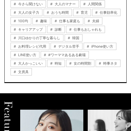
今さら聞けない
大人のマナー
人間関係
大人の女子力
おうち時間
育児
仕事効率化
100均
趣味
仕事も家庭も
夫婦
キャリアアップ
診断
仕事もおしゃれも
川口ゆかりの丁寧な暮らし
韓国
お料理レシピ代用
デジタル苦手
iPhone使い方
LINE使い方
#ワーママあるある劇場
大人かっこいい
時短
女の時間割
時事ネタ
文房具