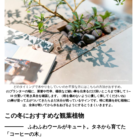
どのタイミングで水やりをしていいのか不安な方にはこちらの方法がおすすめ。
(1)プランターの端に、菜箸や竹串、楊枝など細い棒を出来るだけ深いところまで挿して 5～
10 分置いて乾き具合を確認します。（根を傷めないように優しく挿してくださいね）
(2)棒が湿って土がついてきたらまだ水分が残っているサインです。特に乾燥を好む植物に
は、全体が乾いてから水をあげるようにするとうまくいきますよ。
この冬におすすめな観葉植物
ふわふわウールがキュート。タネから育てた
「コーヒーの木」