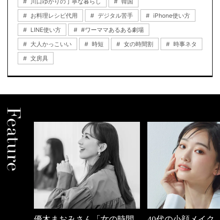
川口ゆかりの丁寧な暮らし
韓国
お料理レシピ代用
デジタル苦手
iPhone使い方
LINE使い方
#ワーママあるある劇場
大人かっこいい
時短
女の時間割
時事ネタ
文房具
の時間
40代の小顔メイク
働く女性のバッグ