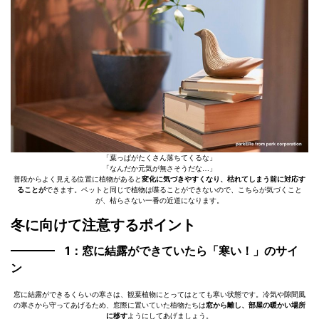
「葉っぱがたくさん落ちてくるな」
「なんだか元気が無さそうだな…」
普段からよく見える位置に植物があると
変化に気づきやすくなり、枯れてしまう前に対応す
ることが
できます。ペットと同じで植物は喋ることができないので、こちらが気づくこと
が、枯らさない一番の近道になります。
冬に向けて注意するポイント
1：窓に結露ができていたら「寒い！」のサイ
ン
窓に結露ができるくらいの寒さは、観葉植物にとってはとても寒い状態です。冷気や隙間風
の寒さから守ってあげるため、窓際に置いていた植物たちは
窓から離し、部屋の暖かい場所
に移す
ようにしてあげましょう。