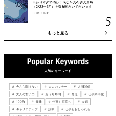
当たりすぎて怖い！あなたの今週の運勢
（2/23〜3/1）を数秘術占いで占います
FORTUNE
もっと見る
人気のキーワード
今さら聞けない
大人のマナー
人間関係
大人の女子力
おうち時間
育児
仕事効率化
100均
趣味
仕事も家庭も
夫婦
キャリアアップ
診断
仕事もおしゃれも