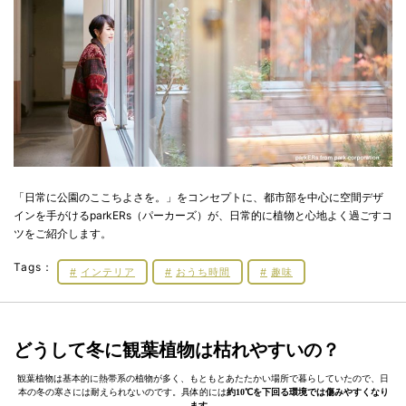
「日常に公園のここちよさを。」をコンセプトに、都市部を中心に空間デザ
インを手がけるparkERs（パーカーズ）が、日常的に植物と心地よく過ごすコ
ツをご紹介します。
Tags：
インテリア
おうち時間
趣味
どうして冬に観葉植物は枯れやすいの？
観葉植物は基本的に熱帯系の植物が多く、もともとあたたかい場所で暮らしていたので、日
本の冬の寒さには耐えられないのです。具体的には
約10℃を下回る環境では傷みやすくなり
ます
。