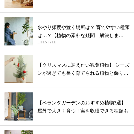
水やり頻度や置く場所は？ 育てやすい種類
は…？【植物の素朴な疑問、解決しま
LIFESTYLE
す！】
【クリスマスに迎えたい観葉植物】 シーズ
ンが過ぎても長く育てられる植物と飾り付
け...
【ベランダガーデンのおすすめ植物3選】
屋外で大きく育つ！実を収穫できる種類も