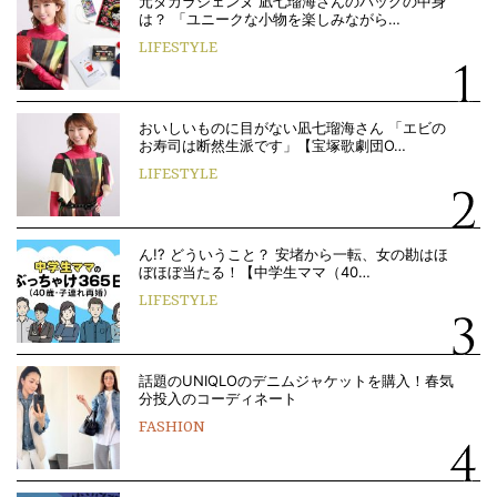
元タカラジェンヌ 凪七瑠海さんのバッグの中身
は？ 「ユニークな小物を楽しみながら…
LIFESTYLE
おいしいものに目がない凪七瑠海さん 「エビの
お寿司は断然生派です」【宝塚歌劇団O…
LIFESTYLE
ん!? どういうこと？ 安堵から一転、女の勘はほ
ぼほぼ当たる！【中学生ママ（40…
LIFESTYLE
話題のUNIQLOのデニムジャケットを購入！春気
分投入のコーディネート
FASHION