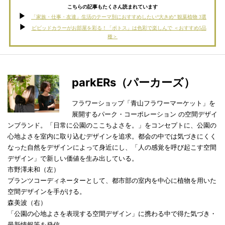
こちらの記事もたくさん読まれています
「家族・仕事・友達」生活のテーマ別におすすめしたい“大きめ” 観葉植物 3選
ビビッドカラーがお部屋を彩る！「ポトス」は色彩で楽しんで ＜おすすめ5品
種＞
parkERs（パーカーズ）
フラワーショップ「青山フラワーマーケット」を
展開するパーク・コーポレーション の空間デザイ
ンブランド。「日常に公園のここちよさを。」をコンセプトに、公園の
心地よさを室内に取り込むデザインを追求。都会の中では気づきにくく
なった自然をデザインによって身近にし、「人の感覚を呼び起こす空間
デザイン」で新しい価値を生み出している。
市野澤未和（左）
プランツコーディネーターとして、都市部の室内を中心に植物を用いた
空間デザインを手がける。
森美波（右）
「公園の心地よさを表現する空間デザイン」に携わる中で得た気づき・
最新情報等を発信。