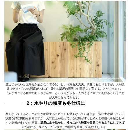
窓辺じゃないと太陽光が届かなくて心配…という方も大丈夫。樹種にもよりますが、人が読
書できるくらいの照度があれば、日中お部屋の照明でも問題なく育てることができます。
「人が過ごせる程度の明るさが必要」という点からも、人のそばに置いてあげるということ
が大事になってきます。
2：水やりの頻度も冬仕様に
寒くなってくると、土の中が乾燥するスピードも遅くなっていきます。常に土が湿っている
状態を好む樹種もありますが、反対に土が湿っている状態がずっと続くと根腐れを起こしや
すい樹種が多いのも事実。
適度に土を乾かし、根っこから酸素を吸収できるようにしてあげ
る
ためにも、冬になったら水やりの頻度を見直してあげましょう。