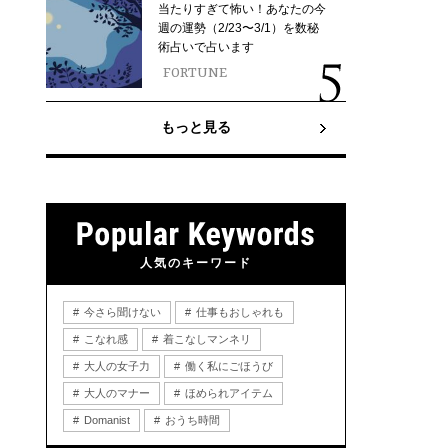
当たりすぎて怖い！あなたの今
週の運勢（2/23〜3/1）を数秘
術占いで占います
FORTUNE
もっと見る
人気のキーワード
今さら聞けない
仕事もおしゃれも
こなれ感
着こなしマンネリ
大人の女子力
働く私にごほうび
大人のマナー
ほめられアイテム
Domanist
おうち時間