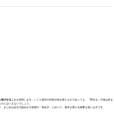
を浴びせること
を意味します。いくら発言の内容が的を射たものであっても、「野次る」行為は好ま
ものとはいえないでしょう。
り、まじめな話を冗談めかす程度の「茶化す」と比べて、相手が受ける衝撃も強いはずです。