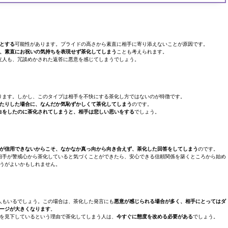
とする
可能性があります。プライドの高さから素直に相手に寄り添えないことが原因です。
、素直にお祝いの気持ちを表現せず茶化してしまう
ことも考えられます。
友人も、冗談めかされた返答に悪意を感じてしまうでしょう。
ります。しかし、このタイプは相手を不快にする茶化し方ではないのが特徴です。
たりした場合に、なんだか気恥ずかしくて茶化してしまう
のです。
白をしたのに茶化されてしまうと、相手は悲しい思いをする
でしょう。
が信用できないからこそ、なかなか真っ向から向き合えず、茶化した回答をしてしまう
のです。
相手が警戒心から茶化していると気づくことができたら、安心できる信頼関係を築くところから始め
うがよいかもしれません。
人もいるでしょう。この場合は、茶化した発言にも
悪意が感じられる場合が多く、相手にとってはダ
ージが大きくなります
。
を見下しているという理由で茶化してしまう人は、
今すぐに態度を改める必要がある
でしょう。