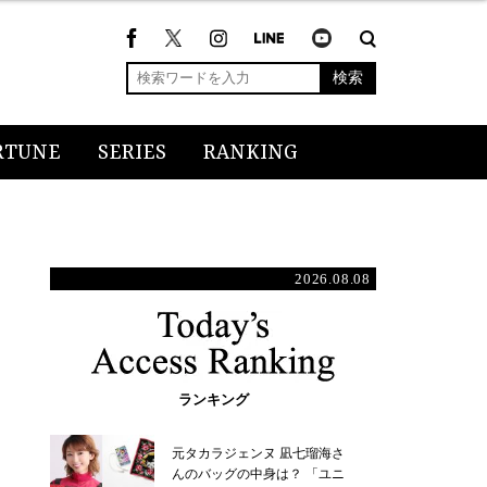
検索
RTUNE
SERIES
RANKING
2026.08.08
ランキング
元タカラジェンヌ 凪七瑠海さ
んのバッグの中身は？ 「ユニ