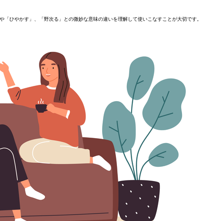
や「ひやかす」、「野次る」との微妙な意味の違いを理解して使いこなすことが大切です。