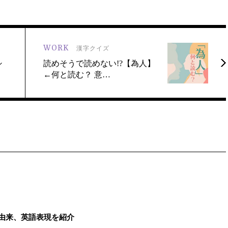
WORK
漢字クイズ
シ
読めそうで読めない!?【為人】
←何と読む？ 意…
由来、英語表現を紹介