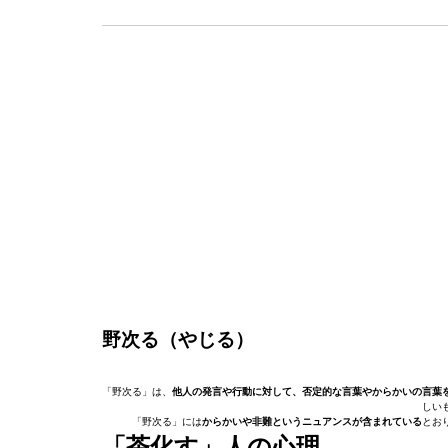
野次る（やじる）
「野次る」は、
他人の発言や行動に対して、否定的な言葉やからかいの言葉
しい
「野次る」には
からかいや非難というニュアンスが含まれている
とお
「茶化す」人の心理