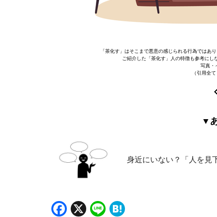
「茶化す」はそこまで悪意の感じられる行為ではあり
ご紹介した「茶化す」人の特徴も参考にし
写真・イラ
（引用全て
▼
身近にいない？「人を見
Facebook
X
Line
Hatena