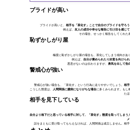
プライドが高い
プライドが高いと、
相手を「茶化す」ことで自分のプライドを守ろう
例えば、
友人の成功や幸せな報告に引け目を感じて
その場合、せっかく報告をしてくれた
恥ずかしがり屋
極度に恥ずかしがり屋の場合も、茶化してしまう傾向があ
例えば、
自分が褒められたり好意を向けられ
悪意がないのは伝わりますが、
勇気を出して告
警戒心が強い
警戒心が強い場合も、「茶化す」という行為に走りやすいでしょう。
相手
こうした態度は、
人間関係に臆病になりがちな場合
に多くみられます。もし
たほ
相手を見下している
自分より格下だと思っている相手に対して、「茶化す」態度を取ってしまう
メ
話をまともに受け取ってもらえなければ、人間関係は成立しません。相手