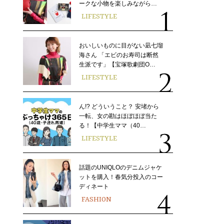
ークな小物を楽しみながら…
LIFESTYLE
おいしいものに目がない凪七瑠
海さん 「エビのお寿司は断然
生派です」【宝塚歌劇団O…
LIFESTYLE
ん!? どういうこと？ 安堵から
一転、女の勘はほぼほぼ当た
る！【中学生ママ（40…
LIFESTYLE
話題のUNIQLOのデニムジャケ
ットを購入！春気分投入のコー
ディネート
FASHION