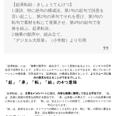
【起承転結：きしょうてんけつ】
1.漢詩、特に絶句の構成法。第1句の起句で詩意を
言い起こし、第2句の承句でそれを受け、第3句の
転句で素材を転じて発展させ、第4句の結句で全
体を結ぶ。起承転合。
2.物事の順序や、組み立て。
『デジタル大辞泉』（小学館）より引用
「起承転結」には、「物事の順序や、組み立て」という意味があるように、ビジネスや日常
生活で活用することで、上手にコミュニケーションをとることができます。特にプレゼンテ
ーションや報告書、日常会話でも「起承転結」の構成を意識することで、
よりスムーズに自
分の意見を伝えることができるでしょう。
「起」「承」「転」「結」の4つ意味
「起承転結」は、
文章を4つのパートに分け、内容を順番に整理して伝える手法です
。「起」
は、読者に前提や背景を説明する部分です。「承」は本題への導入で、メインの出来事の前
に何があったかを話します。「転」は、伝えたいメインの内容で、この部分がストーリーの
中心になります。
「結」は、結末をまとめ、ストーリーの締めくくりを行います。特に「転」の部分に重点を
置き、話を展開させるのが効果的です。