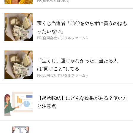
PR(株式会社MURA)
方...
宝くじ当選者「〇〇をやらずに買うのはも
ったいない」
PR(合同会社デジタルファーム )
「宝くじ、運じゃなかった」当たる人
は“同じこと”してる
PR(合同会社デジタルファーム )
【起承転結】にどんな効果がある？使い方
と注意点