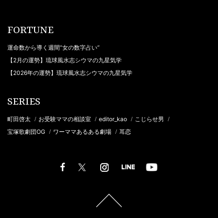
FORTUNE
運命数から導く週間“女の数字占い”
【2月の運勢】琉球風水志シウマの九星気学
【2026年の運勢】琉球風水志シウマの九星気学
SERIES
町田啓太
お受験ママの相談室
editor_kao
こじらせ男
/
/
/
/
宝塚歌劇団OG
ワーママあるある劇場
耳恋
/
/