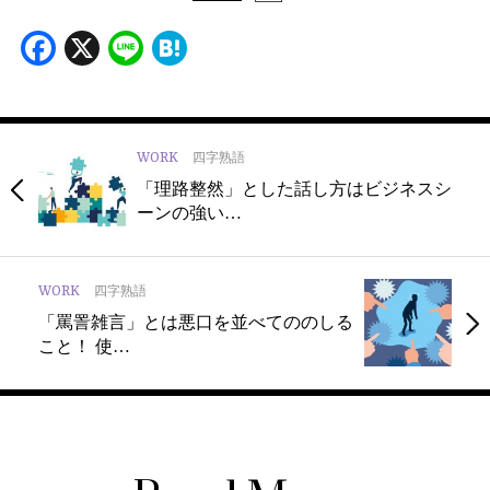
Facebook
X
Line
Hatena
WORK
四字熟語
「理路整然」とした話し方はビジネスシ
ーンの強い…
WORK
四字熟語
「罵詈雑言」とは悪口を並べてののしる
こと！ 使…