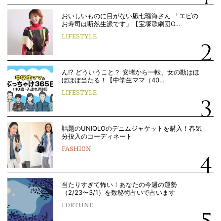
おいしいものに目がない凪七瑠海さん 「エビの
お寿司は断然生派です」【宝塚歌劇団O…
LIFESTYLE
ん!? どういうこと？ 安堵から一転、女の勘はほ
ぼほぼ当たる！【中学生ママ（40…
LIFESTYLE
話題のUNIQLOのデニムジャケットを購入！春気
分投入のコーディネート
FASHION
当たりすぎて怖い！あなたの今週の運勢
（2/23〜3/1）を数秘術占いで占います
FORTUNE