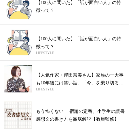
【100人に聞いた】「話が面白い人」の特
徴って？
【100人に聞いた】「話が面白い人」の特
徴って？
LIFESTYLE
【人気作家・岸田奈美さん】家族の一大事
も10年後には笑い話。「今」を乗り切る思
LIFESTYLE
考...
もう怖くない！ 宿題の定番、小学生の読書
感想文の書き方を徹底解説【教員監修】