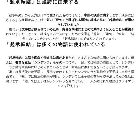
「起承転結」は漢詩に由来する
「起承転結」の考え方は日本で生まれたものではなく、
中国の漢詩に由来
します。漢詩には
さまざまな種類があり、特に
短い「絶句」と呼ばれる漢詩の構成方法に「起承転結」が用い
られていました
。
「絶句」は
文字数が限られているため、内容を簡潔にまとめて効率よく伝えることが重視
さ
れていました。そこで、構成をスムーズにするために文章を「起句」「承句」「転句」「結
句」の4つに分けたことが、「起承転結」の始まりとされています。
「起承転結」は多くの物語に使われている
「
起承転結」は話を面白く伝える効果がある
ため、さまざまな物語に用いられています。例
えば、
有名な童話『シンデレラ』もその一つ
です。「起」では物語の前提として、シンデレ
ラが継母や義姉にいじめられていることや、舞踏会に参加できないことが語られます。
「承」は魔法使いが登場し、魔法をかけてもらったシンデレラが舞踏会で王子様に出会う場
面です。「転」では魔法の効果が切れ、シンデレラは王子様の前から姿を消して元の生活に
戻ります。「結」では王子様がシンデレラを見つけ出し、二人が結ばれて物語はクライマッ
クスを迎えます。