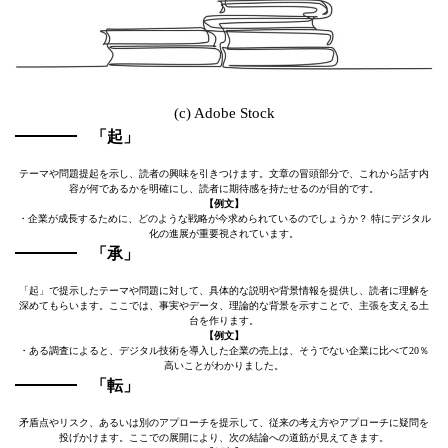
(c) Adobe Stock
「起」
テーマや問題提起を示し、読者の興味を引きつけます。文章の冒頭部分で、これから話す内
容が何であるかを明確にし、読者に期待感を持たせるのが目的です。
【例文】
・企業が成長するために、どのような戦略が今求められているのでしょうか？ 特にデジタル
化の進展が重要視されています。
「承」
「起」で提示したテーマや問題に対して、具体的な説明や背景情報を提供し、読者に理解を
深めてもらいます。ここでは、事実やデータ、理論的な背景を示すことで、主張を支える土
台を作ります。
【例文】
・ある調査によると、デジタル技術を導入した企業の売上は、そうでない企業に比べて20％
高いことがわかりました。
「転」
矛盾点やリスク、あるいは別のアプローチを提示して、従来の考え方やアプローチに疑問を
投げかけます。ここでの展開により、次の結論への道筋が見えてきます。