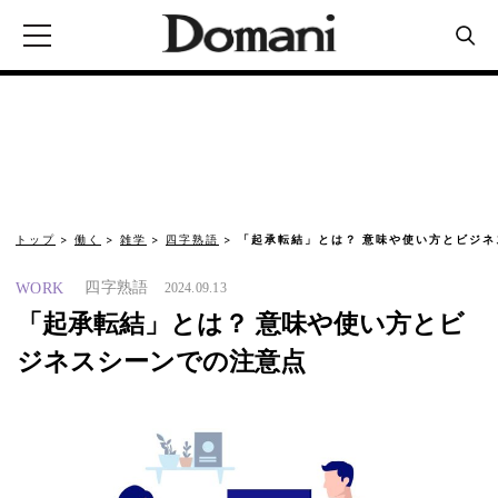
トップ
働く
雑学
四字熟語
「起承転結」とは？ 意味や使い方とビジ
四字熟語
WORK
2024.09.13
「起承転結」とは？ 意味や使い方とビ
ジネスシーンでの注意点