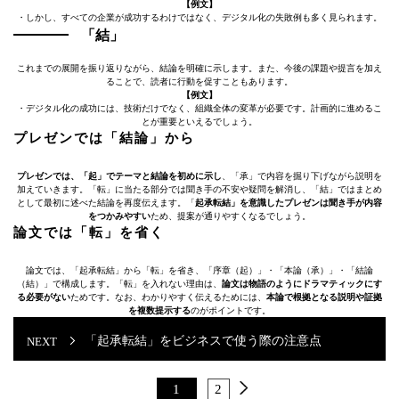
【例文】
・しかし、すべての企業が成功するわけではなく、デジタル化の失敗例も多く見られます。
「結」
これまでの展開を振り返りながら、結論を明確に示します。また、今後の課題や提言を加え
ることで、読者に行動を促すこともあります。
【例文】
・デジタル化の成功には、技術だけでなく、組織全体の変革が必要です。計画的に進めるこ
とが重要といえるでしょう。
プレゼンでは「結論」から
プレゼンでは、「起」でテーマと結論を初めに示し
、「承」で内容を掘り下げながら説明を
加えていきます。「転」に当たる部分では聞き手の不安や疑問を解消し、「結」ではまとめ
として最初に述べた結論を再度伝えます。「
起承転結」を意識したプレゼンは聞き手が内容
をつかみやすい
ため、提案が通りやすくなるでしょう。
論文では「転」を省く
論文では、「起承転結」から「転」を省き、「序章（起）」・「本論（承）」・「結論
（結）」で構成します。「転」を入れない理由は、
論文は物語のようにドラマティックにす
る必要がない
ためです。なお、わかりやすく伝えるためには、
本論で根拠となる説明や証拠
を複数提示する
のがポイントです。
「起承転結」をビジネスで使う際の注意点
1
2