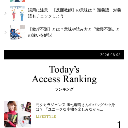
誤用に注意！【反面教師】の意味は？ 類義語、対義
語もチェックしよう
【傲岸不遜】とは？意味や読み方と〝傲慢不遜〟と
の違いを解説
2026.08.08
ランキング
元タカラジェンヌ 凪七瑠海さんのバッグの中身
は？ 「ユニークな小物を楽しみながら…
LIFESTYLE