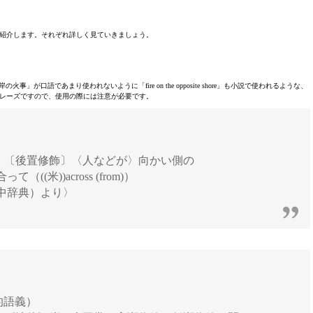
紹介します。それぞれ詳しく見ていきましょう。
語であまり使われないように「fire on the opposite shore」も小説で使われるような、
レーズですので、使用の際には注意が必要です。
；〔後置修飾〕〈人などが〉向かい側の
(米))across (from)）
中辞典）より〉
的語義）