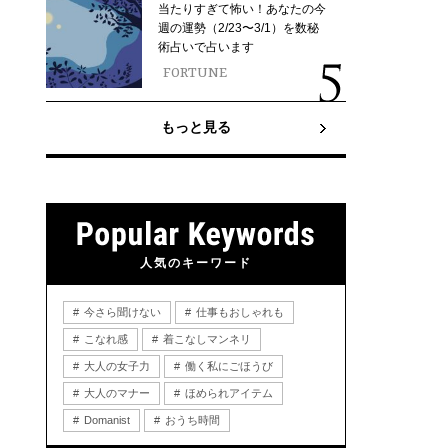
当たりすぎて怖い！あなたの今
週の運勢（2/23〜3/1）を数秘
術占いで占います
FORTUNE
もっと見る
人気のキーワード
今さら聞けない
仕事もおしゃれも
こなれ感
着こなしマンネリ
大人の女子力
働く私にごほうび
大人のマナー
ほめられアイテム
Domanist
おうち時間