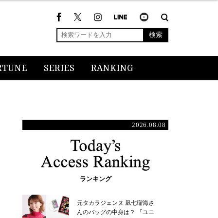
検索
RTUNE
SERIES
RANKING
2026.08.08
ランキング
元タカラジェンヌ 凪七瑠海さ
んのバッグの中身は？ 「ユニ