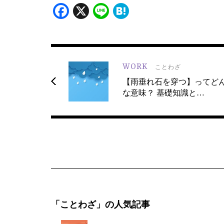
Facebook
X
Line
Hatena
WORK
ことわざ
【雨垂れ石を穿つ】ってど
な意味？ 基礎知識と…
「ことわざ」の人気記事