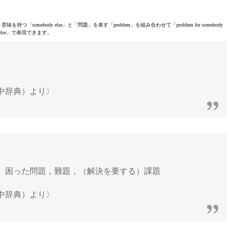
ebody else」と「問題」を表す「problem」を組み合わせて「problem for somebody
else」で表現できます。
中辞典）より〉
ての）困った問題，難題，（解決を要する）課題
中辞典）より〉