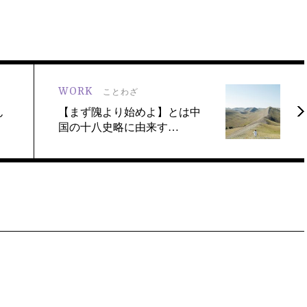
WORK
ことわざ
ん
【まず隗より始めよ】とは中
国の十八史略に由来す…