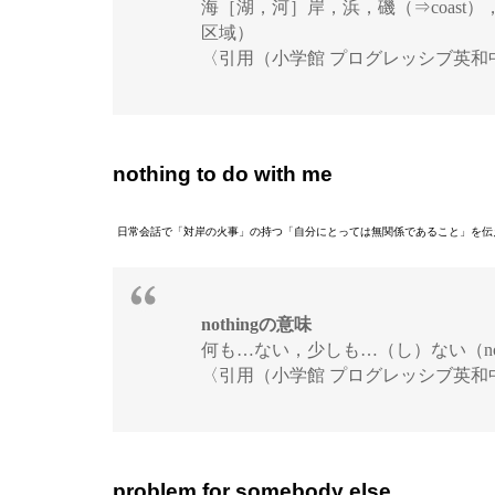
海［湖，河］岸，浜，磯（⇒coas
区域）
〈引用（小学館 プログレッシブ英和
nothing to do with me
日常会話で「対岸の火事」の持つ「自分にとっては無関係であること」を伝えたいなら、何
nothingの意味
何も…ない，少しも…（し）ない（not a
〈引用（小学館 プログレッシブ英和
problem for somebody else