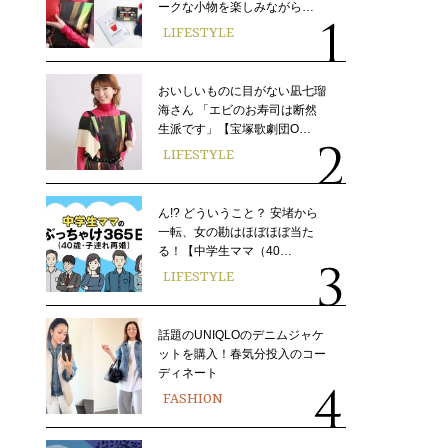
ークな小物を楽しみながら…
LIFESTYLE
おいしいものに目がない凪七瑠
海さん 「エビのお寿司は断然
生派です」【宝塚歌劇団O…
LIFESTYLE
ん!? どういうこと？ 安堵から
一転、女の勘はほぼほぼ当た
る！【中学生ママ（40…
LIFESTYLE
話題のUNIQLOのデニムジャケ
ットを購入！春気分投入のコー
ディネート
FASHION