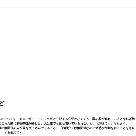
ど
ざの一つです。対岸で起こっている火事は心配する必要がなくても、
隣の家が燃えているとなれば他
起こった際に利害関係が絡むと、人は誰でも落ち着いていられない
という意味で用いられます。
事に無関係の人が首を突っ込んでくること、「お節介」は無関係なのに迷惑な行動をすること
を意味
する表現です。