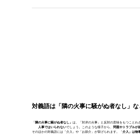
対義語は「隣の火事に騒がぬ者なし」な
「
隣の火事に騒がぬ者なし」
は、「対岸の火事」と反対の意味をもつことわ
人事ではいられない
でしょう。このような様子から、
問題やトラブルが
そのほかの対義語には「介入」や「お節介」が挙げられます。「
介入」は物