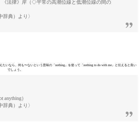
t），《法律》岸（◇平常の高潮位線と低潮位線の間の
中辞典）より〉
も〜ないという意味の「nothing」を使って「nothing to do with me」と伝えると良い
でしょう。
nything）
中辞典）より〉