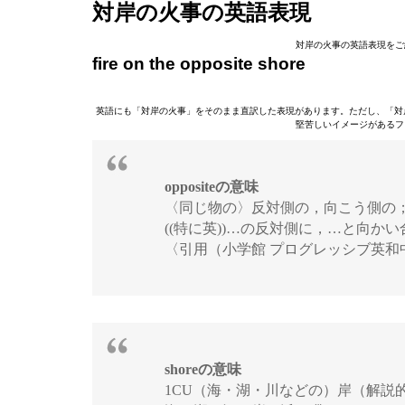
対岸の火事の英語表現
対岸の火事の英語表現をご
fire on the opposite shore
英語にも「対岸の火事」をそのまま直訳した表現があります。ただし、「対岸の火事」が口
堅苦しいイメージがあるフ
oppositeの意味
〈同じ物の〉反対側の，向こう側の
((特に英))…の反対側に，…と向かい合って（(
〈引用（小学館 プログレッシブ英和
shoreの意味
1CU（海・湖・川などの）岸（解説