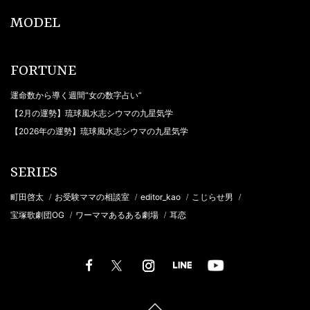
MODEL
FORTUNE
運命数から導く週間“女の数字占い”
【2月の運勢】琉球風水志シウマの九星気学
【2026年の運勢】琉球風水志シウマの九星気学
SERIES
町田啓太
お受験ママの相談室
editor_kao
こじらせ男
/
/
/
/
宝塚歌劇団OG
ワーママあるある劇場
耳恋
/
/