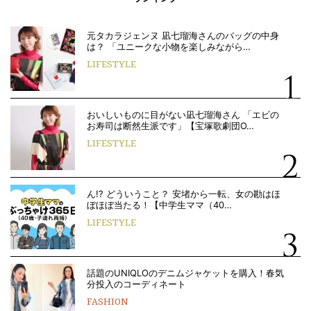
元タカラジェンヌ 凪七瑠海さんのバッグの中身
は？ 「ユニークな小物を楽しみながら…
LIFESTYLE
おいしいものに目がない凪七瑠海さん 「エビの
お寿司は断然生派です」【宝塚歌劇団O…
LIFESTYLE
ん!? どういうこと？ 安堵から一転、女の勘はほ
ぼほぼ当たる！【中学生ママ（40…
LIFESTYLE
話題のUNIQLOのデニムジャケットを購入！春気
分投入のコーディネート
FASHION