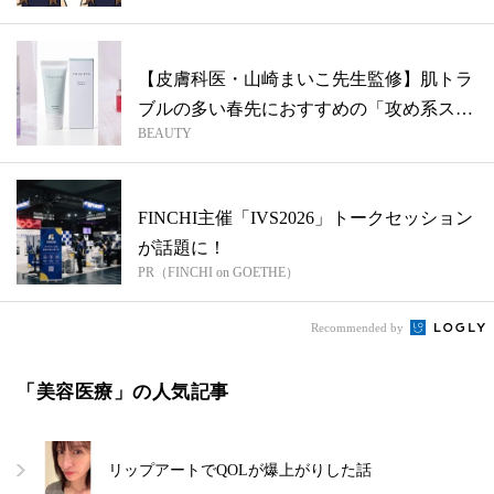
【皮膚科医・山崎まいこ先生監修】肌トラ
ブルの多い春先におすすめの「攻め系スキ
BEAUTY
ンケ...
FINCHI主催「IVS2026」トークセッション
が話題に！
PR（FINCHI on GOETHE）
Recommended by
「美容医療」の人気記事
リップアートでQOLが爆上がりした話