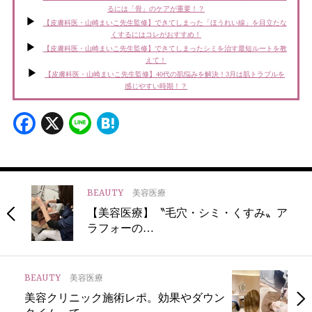
るには「骨」のケアが重要！？
【皮膚科医・山崎まいこ先生監修】できてしまった「ほうれい線」を目立たな
くするにはコレがおすすめ！
【皮膚科医・山崎まいこ先生監修】できてしまったシミを治す最短ルートを教
えて！
【皮膚科医・山崎まいこ先生監修】40代の肌悩みを解決！3月は肌トラブルを
感じやすい時期！？
Facebook
X
Line
Hatena
BEAUTY
美容医療
【美容医療】〝毛穴・シミ・くすみ〟ア
ラフォーの…
BEAUTY
美容医療
美容クリニック施術レポ。効果やダウン