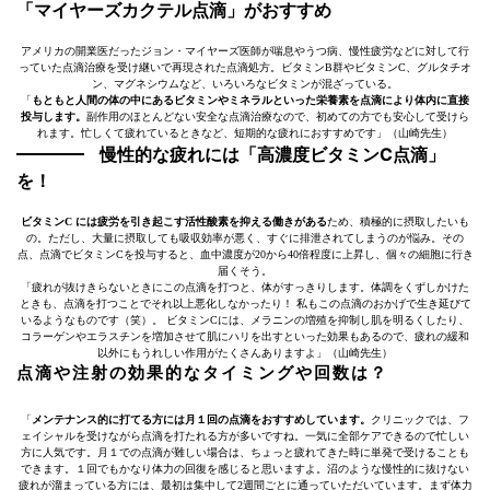
「マイヤーズカクテル点滴」がおすすめ
アメリカの開業医だったジョン・マイヤーズ医師が喘息やうつ病、慢性疲労などに対して行
っていた点滴治療を受け継いで再現された点滴処方。ビタミンB群やビタミンC、グルタチオ
ン、マグネシウムなど、いろいろなビタミンが混ざっている。
「
もともと人間の体の中にあるビタミンやミネラルといった栄養素を点滴により体内に直接
投与します。
副作用のほとんどない安全な点滴治療なので、初めての方でも安心して受けら
れます。忙しくて疲れているときなど、短期的な疲れにおすすめです」（山崎先生）
慢性的な疲れには「高濃度ビタミンC点滴」
を！
ビタミンC には疲労を引き起こす活性酸素を抑える働きがある
ため、積極的に摂取したいも
の。ただし、大量に摂取しても吸収効率が悪く、すぐに排泄されてしまうのが悩み。その
点、点滴でビタミンCを投与すると、血中濃度が20から40倍程度に上昇し、個々の細胞に行き
届くそう。
「疲れが抜けきらないときにこの点滴を打つと、体がすっきりします。体調をくずしかけた
ときも、点滴を打つことでそれ以上悪化しなかったり！ 私もこの点滴のおかげで生き延びて
いるようなものです（笑）。 ビタミンCには、メラニンの増殖を抑制し肌を明るくしたり、
コラーゲンやエラスチンを増加させて肌にハリを出すといった効果もあるので、疲れの緩和
以外にもうれしい作用がたくさんありますよ」（山崎先生）
点滴や注射の効果的なタイミングや回数は？
「
メンテナンス的に打てる方には月１回の点滴をおすすめしています。
クリニックでは、フ
ェイシャルを受けながら点滴を打たれる方が多いですね。一気に全部ケアできるので忙しい
方に人気です。月１での点滴が難しい場合は、ちょっと疲れてきた時に単発で受けることも
できます。１回でもかなり体力の回復を感じると思いますよ。沼のような慢性的に抜けない
疲れが溜まっている方には、最初は集中して2週間ごとに通っていただいています。まず体力