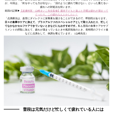
が、今回は、「何をやっても力が出ない」「沼のように疲れて動けない」といった重だるい
疲れへの対処法を伺います。
前回の記事▶︎
【皮膚科医・山崎まいこ先生監修】週末子どもと遊ぶと月曜は疲れが溜まって
ぐったり。この疲れなんとかしたい！
「点滴療法は、血管にダイレクトに栄養素を届けることができるので、即効性があります。
日々の食事やケアに加えて、プラスアルファのスペシャルケアとして取り入れたり、忙しく
てなかなかセルフケアできていないときなどにもおすすめです。
私も普段の食事ケアやサプ
リメントの摂取に加えて、疲れが溜まっているときや風邪気味のとき、長時間のフライト後
などに点滴をして、体調を整えています」（山崎先生）
普段は元気だけど忙しくて疲れている人には