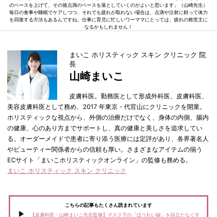
のベースを上げて、その後点滴のペースを落としていくのがよいと思います」（山崎先生）
毎日の食事や睡眠でケアしつつ、それでも疲れが取れない場合は、点滴や注射に頼って体力
を回復する方法もあるんですね。仕事に育児に忙しいワーママにとっては、疲れの救世主に
なるかもしれません！
まいこ ホリスティック スキン クリニック 院
長
山崎まいこ
皮膚科医。勤務医として形成外科医、皮膚科医、
美容皮膚科医として務め、2017 年東京・代官山にクリニックを開業。
ホリスティックな視点から、外側の治療だけでなく、身体の内側、腸内
の健康、心のあり方までサポートし、真の健康と美しさを追求してい
る。オーダーメイドで患者に寄り添う医療には定評があり、各界著名人
やビューティー関係者からの信頼も厚い。さまざまなアイテムの揃う
ECサイト「まいこホリスティックオンライン」の監修も務める。
まいこ ホリスティック スキン クリニック
こちらの記事もたくさん読まれています
【皮膚科医・山崎まいこ先生監修】マスク下の「ほうれい線」を目立たなくす