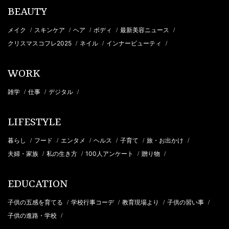
BEAUTY
メイク
スキンケア
ヘア
ボディ
最新美容ニュース
/
/
/
/
/
クリスマスコフレ2025
ネイル
インナービューティ
/
/
/
WORK
雑学
仕事
デジタル
/
/
/
LIFESTYLE
暮らし
フード
エンタメ
ヘルス
子育て
旅・お出かけ
/
/
/
/
/
/
夫婦・家族
私の生き方
100人アンケート
贈り物
/
/
/
/
EDUCATION
子供の五感を育てる
学校行事コーデ
教育現場より
子供の習い事
/
/
/
/
子供の進路・学校
/