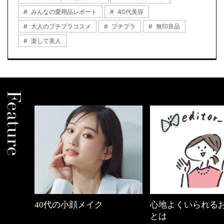
みんなの愛用品レポート
40代美容
大人のプチプラコスメ
プチプラ
無印良品
楽して美人
間
40代の小顔メイク
心地よくいられるおしゃ
とは