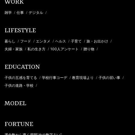
WORK
雑学
仕事
デジタル
/
/
/
LIFESTYLE
暮らし
フード
エンタメ
ヘルス
子育て
旅・お出かけ
/
/
/
/
/
/
夫婦・家族
私の生き方
100人アンケート
贈り物
/
/
/
/
EDUCATION
子供の五感を育てる
学校行事コーデ
教育現場より
子供の習い事
/
/
/
/
子供の進路・学校
/
MODEL
FORTUNE
運命数から導く週間“女の数字占い”