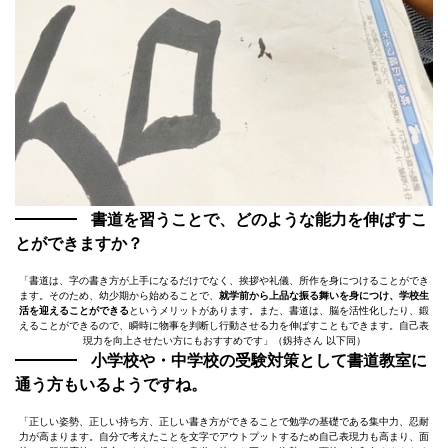
書道を習うことで、どのような能力を伸ばすこ
とができますか？
「書道は、字の書き方が上手になるだけでなく、挨拶や礼儀、所作を身につけることができ
ます。そのため、幼少期から始めることで、
就学前から上品な振る舞いを身につけ、学校生
活を迎えることができる
というメリットがあります。また、書道は、脳を活性化したり、鍛
えることができるので、瞬時に物事を判断し行動させる力を伸ばすこともできます。自己表
現力を向上させたい方にもおすすめです」（釼持さん 以下同）
小学校や・中学校の受験対策として書道教室に
通う方もいるようですね。
「正しい姿勢、正しい持ち方、正しい書き方ができることで勉学の基礎である集中力、忍耐
力が高まります。自分で考えたことを文字でアウトプットするため自己表現力も高まり、面