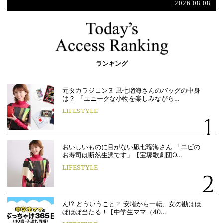
2026.08.08
ランキング
元タカラジェンヌ 凪七瑠海さんのバッグの中身
は？ 「ユニークな小物を楽しみながら…
LIFESTYLE
おいしいものに目がない凪七瑠海さん 「エビの
お寿司は断然生派です」【宝塚歌劇団O…
LIFESTYLE
ん!? どういうこと？ 安堵から一転、女の勘はほ
ぼほぼ当たる！【中学生ママ（40…