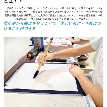
とは！？
「姿勢がよくなる」「字がきれいになる」といったメリットに加え、礼儀作法を身につけさ
せたいという願いから、子供を書道に通わせる保護者が多いそう。そこで、小学校や中学校
受験を見据えた情操教育としても人気の「書道」の魅力について、「みなと書道教室」本校
（港区港南）／白金高輪校代表の釼持五風さんに教えていただきました。
幼少期から書道を習うことで「美しい所作」を身につ
けることができる