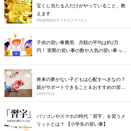
宝くじ当たる人だけがやっていること、教
えます
PR(合同会社デジタルファーム )
子供の習い事費用、月額の平均は約2万
円！ 実際の習い事の数や人気の習い事っ
て？
将来の夢がない子どもは心配すべきなの？
親がサポートできること＆おすすめの習い
LIFESTYLE
事
パソコンやスマホの時代「習字」を習うメ
リットとは？ 【小学生の習い事】