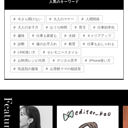
人気のキーワード
今さら聞けない
大人のマナー
人間関係
大人の女子力
おうち時間
育児
仕事効率化
趣味
仕事も家庭も
夫婦
キャリアアップ
診断
服のお手入れ
教育
仕事もおしゃれも
LINE使い方
セレモニースタイル
お料理レシピ代用
デジタル苦手
iPhone使い方
気温別の服装
お受験ママの相談室