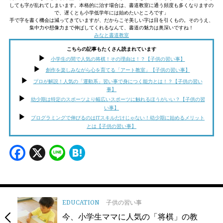
しても字が乱れてしまいます。本格的に治す場合は、書道教室に通う頻度も多くなりますの
で、遅くとも小学低学年には始めたいところです」
手で字を書く機会は減ってきていますが、だからこそ美しい字は目を引くもの。そのうえ、
集中力や想像力まで伸ばしてくれるなんて、書道の魅力は奥深いですね！
みなと書道教室
こちらの記事もたくさん読まれています
小学生の間で人気の将棋！その理由は！？【子供の習い事】
創作を楽しみながら心を育てる「アート教室」【子供の習い事】
プロが解説！人気の「運動系」習い事で身につく能力とは！？【子供の習い
事】
幼少期は特定のスポーツより幅広いスポーツに触れるほうがいい？【子供の習
い事】
プログラミングで伸びるのはITスキルだけじゃない！幼少期に始めるメリット
とは【子供の習い事】
Facebook
X
Line
Hatena
EDUCATION
子供の習い事
今、小学生ママに人気の「将棋」の教