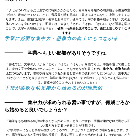
「クセがついてからだと直すのに時間がかかるため、鉛筆をもち始める幼少期から書道教室
で学び、定着させていくことで、普段書く時も意識して書けるようになり、上達しやすくな
ります。また、書道には硬筆・毛筆とあります。硬筆では、字の骨格を細かく学び、文の全
体バランスを身につけます。毛筆では、大きく『とめ』『はね』『はらい』など運筆を学ぶ
ことで、文字への理解が深まります。
硬筆・毛筆を反復することで、更に上達しやすくなり
ますよ
」
学業に必要な集中力・想像力の向上にもつながる
学業へもよい影響がありそうですね。
「書道では、文字の入りから『とめ』『はね』『はらい』を脳で考え、手指を通じて書しま
す。次の文字や全体のバランスなど、先のことを考えながら書くため、
集中力、創造力の向
上につながります。
姿勢や持ち方にクセがあると首や肩の疲れやコリにつながり、集中力が
続かないことがありますので、勉強に集中できない、すぐ疲れてしまうなどのお悩みの方
は、書道を習うことをおすすめいたします」
手指が柔軟な幼児期から始めるのが理想的
集中力が求められる習い事ですが、何歳ごろか
ら始めると良いでしょうか？
「鉛筆をもち始める年少年中さんから始められると良いですね。手指が柔軟な幼児期から正
しい書き方を定着させることが理想です。
小学高学年になると手指が固まってくるので、クセがつくと直すのに時間を要します。ま
た、高学年になると学校や塾の授業で、黒板の写しに速さを求められます。そのため、どう