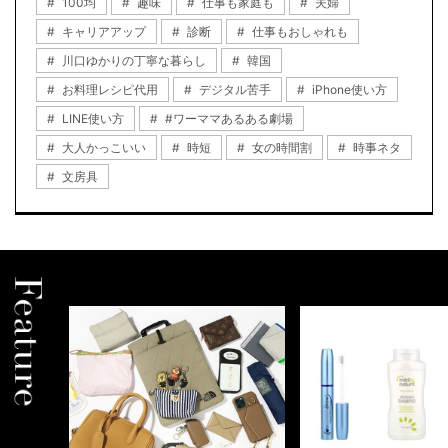
100均
趣味
仕事も家庭も
夫婦
キャリアアップ
診断
仕事もおしゃれも
川口ゆかりの丁寧な暮らし
韓国
お料理レシピ代用
デジタル苦手
iPhone使い方
LINE使い方
#ワーママあるある劇場
大人かっこいい
時短
女の時間割
時事ネタ
文房具