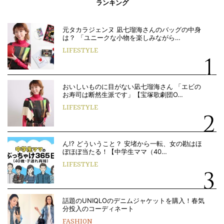
ランキング
元タカラジェンヌ 凪七瑠海さんのバッグの中身
は？ 「ユニークな小物を楽しみながら…
LIFESTYLE
おいしいものに目がない凪七瑠海さん 「エビの
お寿司は断然生派です」【宝塚歌劇団O…
LIFESTYLE
ん!? どういうこと？ 安堵から一転、女の勘はほ
ぼほぼ当たる！【中学生ママ（40…
LIFESTYLE
話題のUNIQLOのデニムジャケットを購入！春気
分投入のコーディネート
FASHION