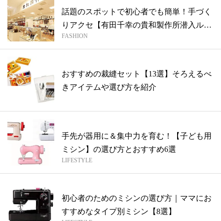
話題のスポットで初心者でも簡単！手づく
りアクセ【有田千幸の貴和製作所潜入ル
FASHION
ポ】
おすすめの裁縫セット【13選】そろえるべ
きアイテムや選び方を紹介
手先が器用に＆集中力を育む！【子ども用
ミシン】の選び方とおすすめ6選
LIFESTYLE
初心者のためのミシンの選び方｜ママにお
すすめなタイプ別ミシン【8選】