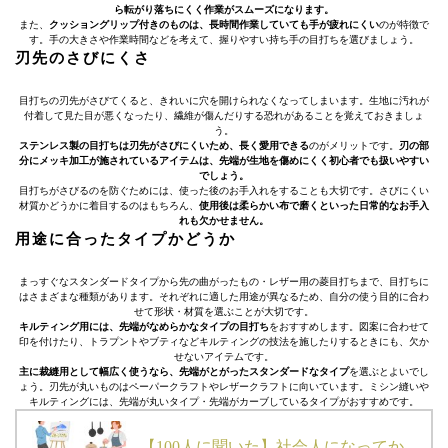
ら転がり落ちにくく作業がスムーズになります。
また、
クッショングリップ付きのものは、長時間作業していても手が疲れにくい
のが特徴で
す。手の大きさや作業時間などを考えて、握りやすい持ち手の目打ちを選びましょう。
刃先のさびにくさ
目打ちの刃先がさびてくると、きれいに穴を開けられなくなってしまいます。生地に汚れが
付着して見た目が悪くなったり、繊維が傷んだりする恐れがあることを覚えておきましょ
う。
ステンレス製の目打ちは刃先がさびにくいため、長く愛用できる
のがメリットです。
刃の部
分にメッキ加工が施されているアイテムは、先端が生地を傷めにくく初心者でも扱いやすい
でしょう。
目打ちがさびるのを防ぐためには、使った後のお手入れをすることも大切です。さびにくい
材質かどうかに着目するのはもちろん、
使用後は柔らかい布で磨くといった日常的なお手入
れも欠かせません。
用途に合ったタイプかどうか
まっすぐなスタンダードタイプから先の曲がったもの・レザー用の菱目打ちまで、目打ちに
はさまざまな種類があります。それぞれに適した用途が異なるため、自分の使う目的に合わ
せて形状・材質を選ぶことが大切です。
キルティング用には、先端がなめらかなタイプの目打ち
をおすすめします。図案に合わせて
印を付けたり、トラプントやブティなどキルティングの技法を施したりするときにも、欠か
せないアイテムです。
主に裁縫用として幅広く使うなら、先端がとがったスタンダードなタイプ
を選ぶとよいでし
ょう。刃先が丸いものはペーパークラフトやレザークラフトに向いています。ミシン縫いや
キルティングには、先端が丸いタイプ・先端がカーブしているタイプがおすすめです。
【100人に聞いた】社会人になってか