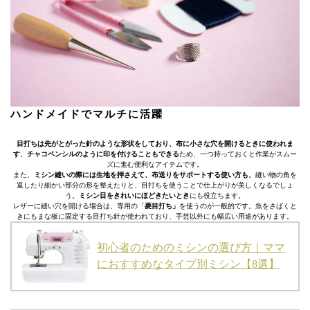
ハンドメイドでマルチに活躍
目打ちは先がとがった針のような形状をしており、布に小さな穴を開けるときに使われま
す
。
チャコペンシルのように印を付けることもできる
ため、一つ持っておくと作業がスムー
ズに進む便利なアイテムです。
また、
ミシン縫いの際には生地を押さえて、布送りをサポートする使い方も
。縫い物の角を
返したり細かい部分の形を整えたりと、目打ちを使うことで仕上がりが美しくなるでしょ
う。
ミシン目をきれいにほどきたいとき
にも役立ちます。
レザーに縫い穴を開ける場合は、専用の「
菱目打ち」
を使うのが一般的です。魚をさばくと
きにもまな板に固定する目打ち針が使われており、手芸以外にも幅広い用途があります。
初心者のためのミシンの選び方｜ママ
におすすめなタイプ別ミシン【8選】