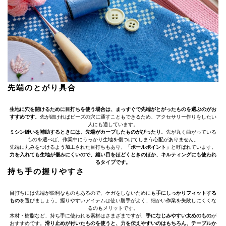
先端のとがり具合
生地に穴を開けるために目打ちを使う場合は、まっすぐで先端がとがったものを選ぶのがお
すすめです
。先が細ければビーズの穴に通すこともできるため、アクセサリー作りをしたい
人にも適しています。
ミシン縫いを補助するときには、先端がカーブしたものがぴったり
。先が丸く曲がっている
ものを選べば、作業中にうっかり生地を傷つけてしまう心配がありません。
先端に丸みをつけるよう加工された目打ちもあり、
「ボールポイント」
と呼ばれています。
力を入れても生地が傷みにくいので、縫い目をほどくときのほか、キルティングにも使われ
るタイプです。
持ち手の握りやすさ
目打ちには先端が鋭利なものもあるので、ケガをしないためにも
手にしっかりフィットする
もの
を選びましょう。握りやすいアイテムは使い勝手がよく、細かい作業を失敗しにくくな
るのもメリットです。
木材・樹脂など、持ち手に使われる素材はさまざまですが、
手になじみやすい太めのもの
が
おすすめです。
滑り止めが付いたものを使うと、力を伝えやすいのはもちろん、テーブルか