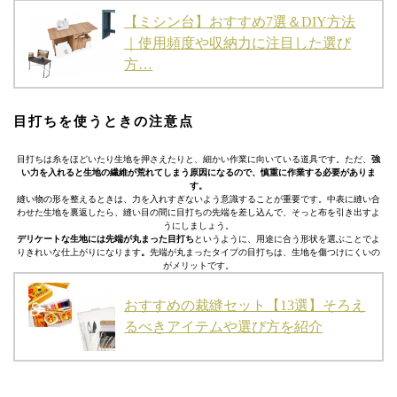
【ミシン台】おすすめ7選＆DIY方法
｜使用頻度や収納力に注目した選び
方…
目打ちを使うときの注意点
目打ちは糸をほどいたり生地を押さえたりと、細かい作業に向いている道具です。ただ、
強
い力を入れると生地の繊維が荒れてしまう原因になるので、慎重に作業する必要がありま
す。
縫い物の形を整えるときは、力を入れすぎないよう意識することが重要です。中表に縫い合
わせた生地を裏返したら、縫い目の間に目打ちの先端を差し込んで、そっと布を引き出すよ
うにしましょう。
デリケートな生地には先端が丸まった目打ち
というように、用途に合う形状を選ぶことでよ
りきれいな仕上がりになります
。
先端が丸まったタイプの目打ちは、生地を傷つけにくいの
がメリットです。
おすすめの裁縫セット【13選】そろえ
るべきアイテムや選び方を紹介