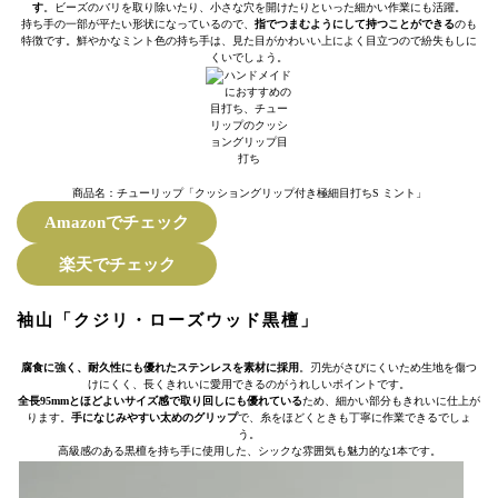
す
。ビーズのバリを取り除いたり、小さな穴を開けたりといった細かい作業にも活躍。
持ち手の一部が平たい形状になっているので、
指でつまむようにして持つことができる
のも
特徴です。鮮やかなミント色の持ち手は、見た目がかわいい上によく目立つので紛失もしに
くいでしょう。
商品名：チューリップ「クッショングリップ付き極細目打ちS ミント」
Amazonでチェック
楽天でチェック
袖山「クジリ・ローズウッド黒檀」
腐食に強く、耐久性にも優れたステンレスを素材に採用
。刃先がさびにくいため生地を傷つ
けにくく、長くきれいに愛用できるのがうれしいポイントです。
全長95mmとほどよいサイズ感で取り回しにも優れている
ため、細かい部分もきれいに仕上が
ります。
手になじみやすい太めのグリップ
で、糸をほどくときも丁寧に作業できるでしょ
う。
高級感のある黒檀を持ち手に使用した、シックな雰囲気も魅力的な1本です。