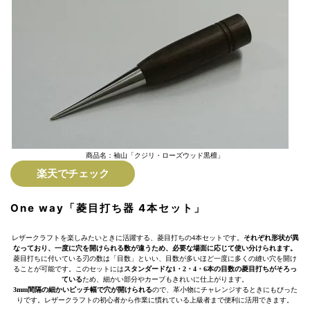
商品名：袖山「クジリ・ローズウッド黒檀」
楽天でチェック
One way「菱目打ち器 4本セット」
レザークラフトを楽しみたいときに活躍する、菱目打ちの4本セットです。
それぞれ形状が異
なっており、一度に穴を開けられる数が違うため、必要な場面に応じて使い分けられます。
菱目打ちに付いている刃の数は「目数」といい、目数が多いほど一度に多くの縫い穴を開け
ることが可能です。このセットには
スタンダードな1・2・4・6本の目数の菱目打ちがそろっ
ている
ため、細かい部分やカーブもきれいに仕上がります。
3mm間隔の細かいピッチ幅で穴が開けられる
ので、革小物にチャレンジするときにもぴった
りです。レザークラフトの初心者から作業に慣れている上級者まで便利に活用できます。