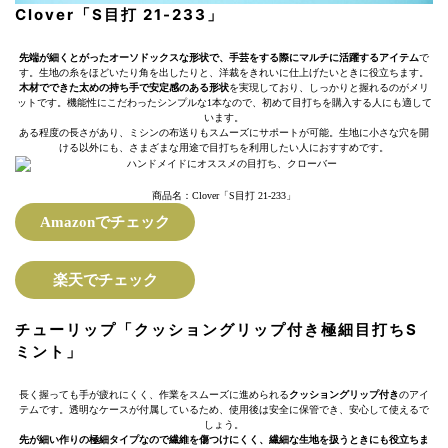
Clover「S目打 21-233」
先端が細くとがったオーソドックスな形状で、手芸をする際にマルチに活躍するアイテム
で
す。生地の糸をほどいたり角を出したりと、洋裁をきれいに仕上げたいときに役立ちます。
木材でできた太めの持ち手で安定感のある形状
を実現しており、しっかりと握れるのがメリ
ットです。機能性にこだわったシンプルな1本なので、初めて目打ちを購入する人にも適して
います。
ある程度の長さがあり、ミシンの布送りもスムーズにサポートが可能。生地に小さな穴を開
ける以外にも、さまざまな用途で目打ちを利用したい人におすすめです。
商品名：Clover「S目打 21-233」
Amazonでチェック
楽天でチェック
チューリップ「クッショングリップ付き極細目打ちS
ミント」
長く握っても手が疲れにくく、作業をスムーズに進められる
クッショングリップ付き
のアイ
テムです。透明なケースが付属しているため、使用後は安全に保管でき、安心して使えるで
しょう。
先が細い作りの極細タイプなので繊維を傷つけにくく、繊細な生地を扱うときにも役立ちま