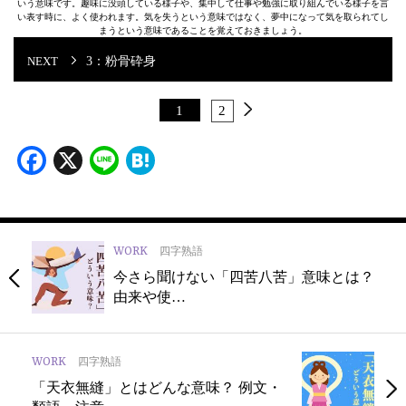
いう意味です。趣味に没頭している様子や、集中して仕事や勉強に取り組んでいる様子を言
い表す時に、よく使われます。気を失うという意味ではなく、夢中になって気を取られてし
まうという意味であることを覚えておきましょう。
3：粉骨砕身
1
2
Facebook
X
Line
Hatena
WORK
四字熟語
今さら聞けない「四苦八苦」意味とは？
由来や使…
WORK
四字熟語
「天衣無縫」とはどんな意味？ 例⽂・