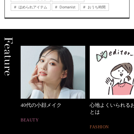
ほめられアイテム
Domanist
おうち時間
めカジ
40代の小顔メイク
心地よくいられる
とは
BEAUTY
FASHION