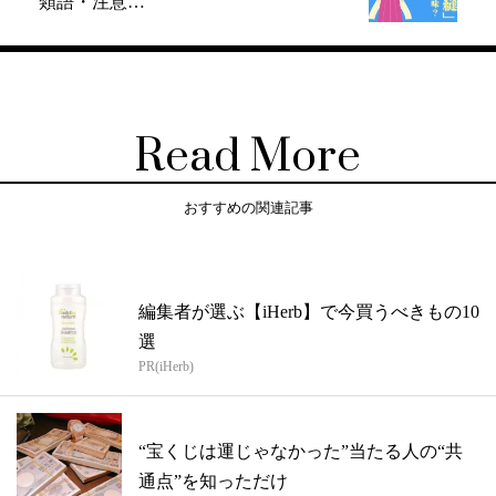
類語・注意…
Read More
おすすめの関連記事
編集者が選ぶ【iHerb】で今買うべきもの10
選
PR(iHerb)
“宝くじは運じゃなかった”当たる人の“共
通点”を知っただけ