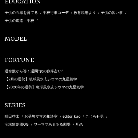
EDUCATION
子供の五感を育てる
学校行事コーデ
教育現場より
子供の習い事
/
/
/
/
子供の進路・学校
/
MODEL
FORTUNE
運命数から導く週間“女の数字占い”
【2月の運勢】琉球風水志シウマの九星気学
【2026年の運勢】琉球風水志シウマの九星気学
SERIES
町田啓太
お受験ママの相談室
editor_kao
こじらせ男
/
/
/
/
宝塚歌劇団OG
ワーママあるある劇場
耳恋
/
/