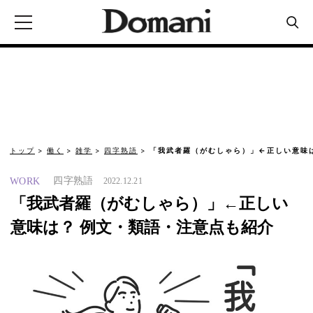
トップ
働く
雑学
四字熟語
「我武者羅（がむしゃら）」←正しい意味は
四字熟語
WORK
2022.12.21
「我武者羅（がむしゃら）」←正しい
意味は？ 例⽂・類語・注意点も紹介