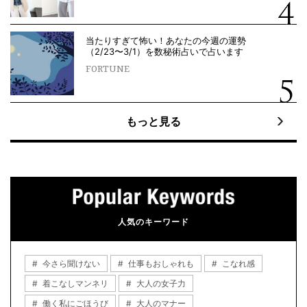
当たりすぎて怖い！あなたの今週の運勢
（2/23〜3/1）を数秘術占いで占います
FORTUNE
もっと見る
人気のキーワード
今さら聞けない
仕事もおしゃれも
こなれ感
着こなしマンネリ
大人の女子力
働く私にごほうび
大人のマナー