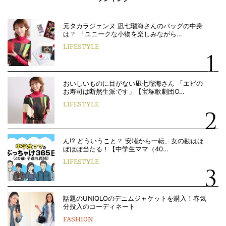
元タカラジェンヌ 凪七瑠海さんのバッグの中身
は？ 「ユニークな小物を楽しみながら…
LIFESTYLE
おいしいものに目がない凪七瑠海さん 「エビの
お寿司は断然生派です」【宝塚歌劇団O…
LIFESTYLE
ん!? どういうこと？ 安堵から一転、女の勘はほ
ぼほぼ当たる！【中学生ママ（40…
LIFESTYLE
話題のUNIQLOのデニムジャケットを購入！春気
分投入のコーディネート
FASHION