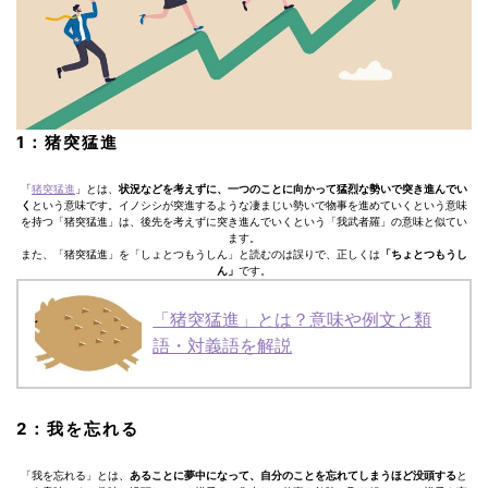
1：猪突猛進
「
猪突猛進
」とは、
状況などを考えずに、一つのことに向かって猛烈な勢いで突き進んでい
く
という意味です。イノシシが突進するような凄まじい勢いで物事を進めていくという意味
を持つ「猪突猛進」は、後先を考えずに突き進んでいくという「我武者羅」の意味と似てい
ます。
また、「猪突猛進」を「しょとつもうしん」と読むのは誤りで、正しくは
「ちょとつもうし
ん」
です。
「猪突猛進」とは？意味や例文と類
語・対義語を解説
2：我を忘れる
「我を忘れる」とは、
あることに夢中になって、自分のことを忘れてしまうほど没頭する
と