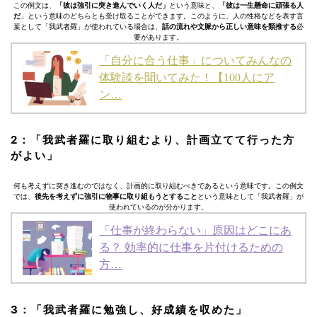
この例文は、
「彼は強引に突き進んでいく人だ」
という意味と、
「彼は一生懸命に頑張る人
だ
」という意味のどちらとも受け取ることができます。このように、人の性格などを表す言
葉として「我武者羅」が使われている場合は、
話の流れや文脈から正しい意味を類推する
必
要があります。
「自分に合う仕事」についてみんなの
体験談を聞いてみた！【100人にア
ン…
2：「我武者羅に取り組むより、計画立てて行った方
がよい」
何も考えずに突き進むのではなく、計画的に取り組むべきであるという意味です。この例文
では、
後先を考えずに強引に物事に取り組もうとすること
という意味として「我武者羅」が
使われているのが分かります。
「仕事が終わらない」原因はどこにあ
る？ 効率的に仕事を片付けるための
方…
3：「我武者羅に勉強し、好成績を収めた」