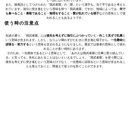
と一説にはいわれています。
また、接尾語としてつけられた「我武者羅」の「羅」という漢字も、当て字であると考えら
れています。強引に突き進むという意味を持つ「我武者羅」ですが、地域によっては、
何で
も食べること・勇敢であること・無理をすること・髪が乱れている様子
などの意味として使
われることもあるようです。
使う時の注意点
先述の通り、「我武者羅」には
後先を考えずに強引にぶつかっていく・向こう見ずで乱暴
と
いう意味が含まれます。しかし、なりふり構わずひたむきに突き進む様子から、
一生懸命に
頑張る・努力する
という意味も含まれるようになりました。最近では後者の意味として使わ
れることが多い傾向にあります。
そのため、一生懸命であるという意味として、「あの人は我武者羅に仕事に取り組んでい
る」と言っても、失礼にあたることはないといえるでしょう。「我武者羅」を使う際には、
後先を考えずに突き進むという意味だけでなく、一生懸命に頑張るという意味が含まれるこ
とも覚えておくと、間違えて使うのを防ぐことができます。