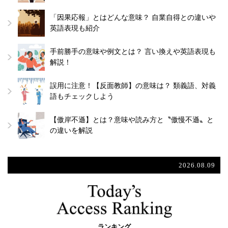
「因果応報」とはどんな意味？ 自業自得との違いや
英語表現も紹介
手前勝手の意味や例文とは？ 言い換えや英語表現も
解説！
誤用に注意！【反面教師】の意味は？ 類義語、対義
語もチェックしよう
【傲岸不遜】とは？意味や読み方と〝傲慢不遜〟と
の違いを解説
2026.08.09
ランキング