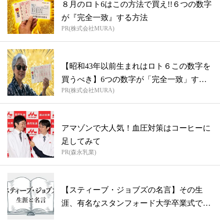
８月のロト6はこの方法で買え!!６つの数字
が『完全一致』する方法
PR(株式会社MURA)
【昭和43年以前生まれはロト６この数字を
買うべき】6つの数字が「完全一致」する
PR(株式会社MURA)
方...
アマゾンで大人気！血圧対策はコーヒーに
足してみて
PR(森永乳業)
【スティーブ・ジョブズの名言】その生
涯、有名なスタンフォード大学卒業式での
スピー...