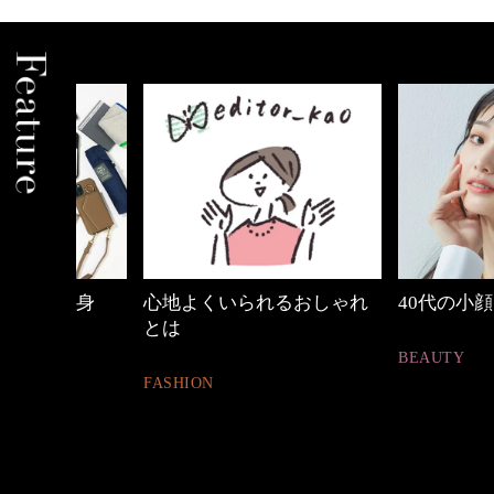
中身
心地よくいられるおしゃれ
40代の小顔メイク
とは
BEAUTY
FASHION