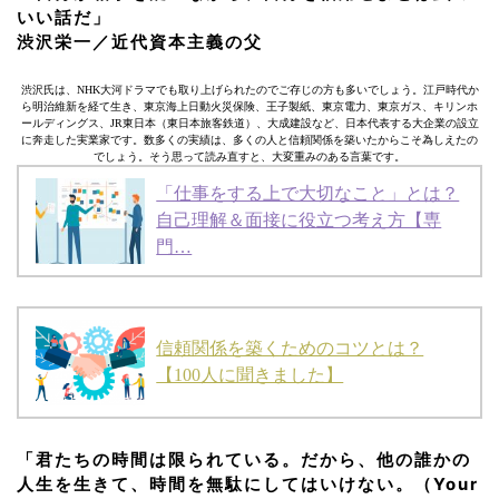
いい話だ」
渋沢栄一／近代資本主義の父
渋沢氏は、NHK大河ドラマでも取り上げられたのでご存じの方も多いでしょう。江戸時代か
ら明治維新を経て生き、東京海上日動火災保険、王子製紙、東京電力、東京ガス、キリンホ
ールディングス、JR東日本（東日本旅客鉄道）、大成建設など、日本代表する大企業の設立
に奔走した実業家です。数多くの実績は、多くの人と信頼関係を築いたからこそ為しえたの
でしょう。そう思って読み直すと、大変重みのある言葉です。
「仕事をする上で大切なこと」とは？
自己理解＆面接に役立つ考え方【専
門…
信頼関係を築くためのコツとは？
【100人に聞きました】
「君たちの時間は限られている。だから、他の誰かの
人生を生きて、時間を無駄にしてはいけない。（Your