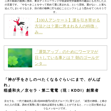
三井不動産の復興に努め、東京ディズニーランドや筑波研究学園都市の建設にも尽力した人
の言葉です。「やるべきことをやって初めて運に恵まれる」という意味。運がない…と落ち
込んでしまいそうなとき、目の前の物事に打ち込むことにシフトしよう思わせてくれそうで
す。
【100人アンケート】運を引き寄せる
方法とは？運に恵まれる人の特徴・
み…
「運気アップ」のためにワーママが
日々している事とは？ 朝のゴールデ
ンタ…
「神が手をさしのべたくなるぐらいにまで、がんば
れ」
稲盛和夫／京セラ・第二電電（現：KDDI）創業者
京セラを、一代で連結売上高1兆8000億円の巨大グループに育て上げ、「経営の神様」と称さ
れた人の言葉。諦めず真摯に取り組めば成功をも掴むことができると、ハッと目が覚めるよ
うなメッセージです。