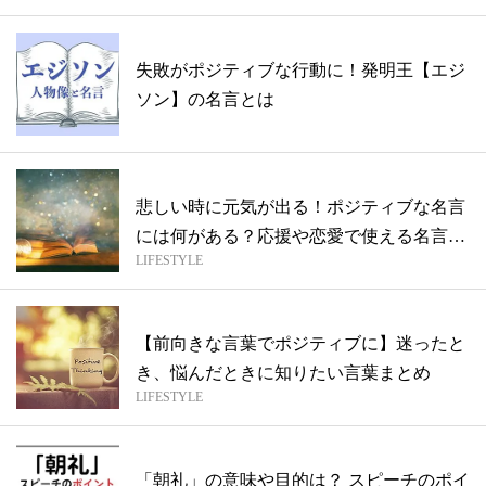
失敗がポジティブな行動に！発明王【エジ
ソン】の名言とは
悲しい時に元気が出る！ポジティブな名言
には何がある？応援や恋愛で使える名言、
LIFESTYLE
英語...
【前向きな言葉でポジティブに】迷ったと
き、悩んだときに知りたい言葉まとめ
LIFESTYLE
「朝礼」の意味や目的は？ スピーチのポイ