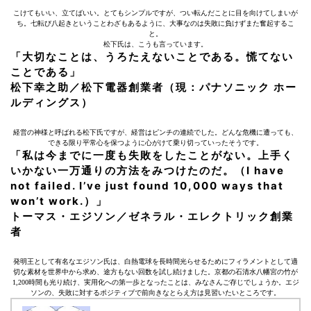
こけてもいい、立てばいい。とてもシンプルですが、つい転んだことに目を向けてしまいが
ち。七転び八起きということわざもあるように、大事なのは失敗に負けずまた奮起するこ
と。
松下氏は、こうも言っています。
「大切なことは、うろたえないことである。慌てない
ことである」
松下幸之助／松下電器創業者（現：パナソニック ホー
ルディングス）
経営の神様と呼ばれる松下氏ですが、経営はピンチの連続でした。どんな危機に遭っても、
できる限り平常心を保つように心がけて乗り切っていったそうです。
「私は今までに一度も失敗をしたことがない。上手く
いかない一万通りの方法をみつけたのだ。（I have
not failed. I’ve just found 10,000 ways that
won’t work.）」
トーマス・エジソン／ゼネラル・エレクトリック創業
者
発明王として有名なエジソン氏は、白熱電球を長時間光らせるためにフィラメントとして適
切な素材を世界中から求め、途方もない回数を試し続けました。京都の石清水八幡宮の竹が
1,200時間も光り続け、実用化への第一歩となったことは、みなさんご存じでしょうか。エジ
ソンの、失敗に対するポジティブで前向きなとらえ方は見習いたいところです。