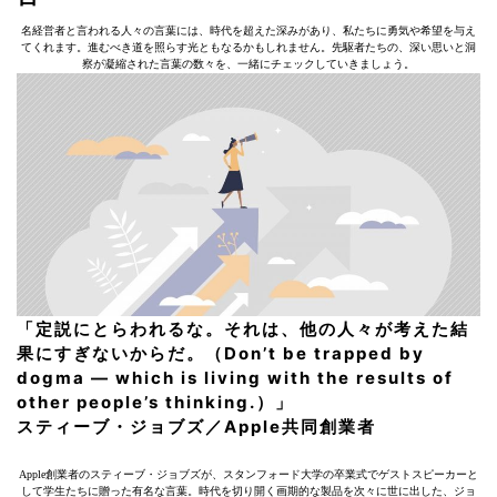
名経営者と言われる人々の言葉には、時代を超えた深みがあり、私たちに勇気や希望を与え
てくれます。進むべき道を照らす光ともなるかもしれません。先駆者たちの、深い思いと洞
察が凝縮された言葉の数々を、一緒にチェックしていきましょう。
「定説にとらわれるな。それは、他の人々が考えた結
果にすぎないからだ。（Don’t be trapped by
dogma — which is living with the results of
other people’s thinking.）」
スティーブ・ジョブズ／Apple共同創業者
Apple創業者のスティーブ・ジョブズが、スタンフォード大学の卒業式でゲストスピーカーと
して学生たちに贈った有名な言葉。時代を切り開く画期的な製品を次々に世に出した、ジョ