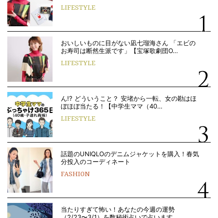
LIFESTYLE
おいしいものに目がない凪七瑠海さん 「エビの
お寿司は断然生派です」【宝塚歌劇団O…
LIFESTYLE
ん!? どういうこと？ 安堵から一転、女の勘はほ
ぼほぼ当たる！【中学生ママ（40…
LIFESTYLE
話題のUNIQLOのデニムジャケットを購入！春気
分投入のコーディネート
FASHION
当たりすぎて怖い！あなたの今週の運勢
（2/23〜3/1）を数秘術占いで占います