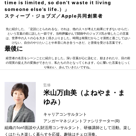
time is limited, so don’t waste it living
someone else’s life.）」
スティーブ・ジョブズ／Apple共同創業者
先に紹介した、「定説にとらわれるな。それは、他の人々が考えた結果にすぎないからだ」
という言葉の前に話した一節です。当時膵臓がんで闘病中のジョブズ氏が発したこの言葉
は、世界中の人々の心を大きく揺さぶりました。時間は有限だからこそ漠然と過ごしてはい
けない、自分のやりたいことや本音に向き合うべきだ、と啓発を受ける言葉です。
最後に
経営者の名言をシーンごとに紹介しました。深い言葉が心に染むと、励まされたり、目の前
の現実の捉え方の変換ができたり、私たちの力となってくれます。心に響いた言葉をじっく
り味わい、歩んでいきたいですね。
監修
米山万由美（よねやま・ま
ゆみ）
キャリアコンサルタント
アンガーマネジメントファシリテーター(R)
組織の1on1面談や人財活用コンサルタント、研修講師として活動。楽し
くはたらき楽しく暮らすを応援。趣味はチェロ演奏。