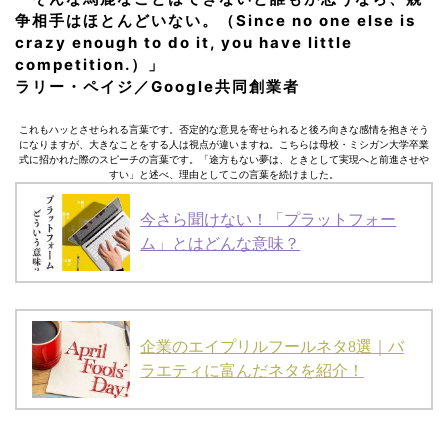
争相手はほとんどいない。（Since no one else is
crazy enough to do it, you have little
competition.）」
ラリー・ペイジ／Google共同創業者
これもハッとさせられる言葉です。否定的な意見を寄せられると後ろ向きな感情を抱きそう
になりますが、大きなことをする人は視点が違いますね。こちらは母校・ミシガン大学卒業
式に招かれた際のスピーチの言葉です。「途方もない夢は、ときとして実現へと前進させや
すい」と述べ、理由としてこの言葉を続けました。
今さら聞けない！「プラットフォー
ム」とはどんな意味？
企業のエイプリルフールネタ8選｜バ
ラエティに富んだネタを紹介！