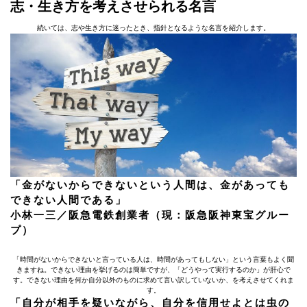
志・生き方を考えさせられる名言
続いては、志や生き方に迷ったとき、指針となるような名言を紹介します。
「金がないからできないという人間は、金があっても
できない人間である」
小林一三／阪急電鉄創業者（現：阪急阪神東宝グルー
プ）
「時間がないからできないと言っている人は、時間があってもしない」という言葉もよく聞
きますね。できない理由を挙げるのは簡単ですが、「どうやって実行するのか」が肝心で
す。できない理由を何か自分以外のものに求めて言い訳していないか、を考えさせてくれま
す。
「自分が相手を疑いながら、自分を信用せよとは虫の