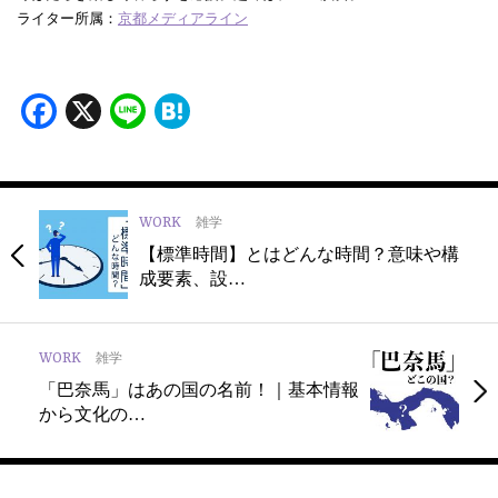
ライター所属：
京都メディアライン
Facebook
X
Line
Hatena
WORK
雑学
【標準時間】とはどんな時間？意味や構
成要素、設…
WORK
雑学
「巴奈馬」はあの国の名前！｜基本情報
から文化の…