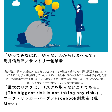
「やってみなはれ。やらな、わからしまへんで」
鳥井信治郎／サントリー創業者
鳥井氏は、日本では難しいとされていたウイスキー製造を成功させ、夢の実現するには、や
ってみることが大切と痛感していたそうです。2代目社長の佐治敬三氏から相談を受けた際
に、この言葉で背中を押したといわれています。鳥井氏の口癖だった「やってみなはれ」
は、今やサントリー社のチャレンジ精神の象徴に。
「最大のリスクは、リスクを取らないことである。
（The biggest risk is not taking any risk.）」
マーク・ザッカーバーグ／Facebook創業者（現：
Meta）