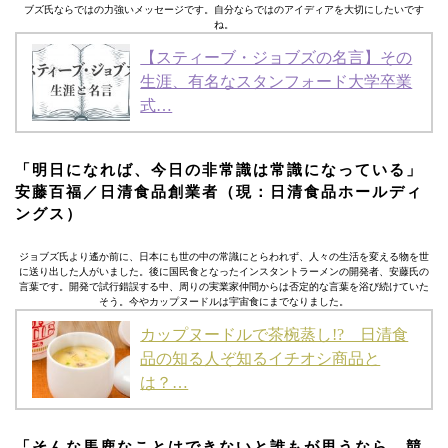
ブズ氏ならではの力強いメッセージです。自分ならではのアイディアを大切にしたいです
ね。
【スティーブ・ジョブズの名言】その
生涯、有名なスタンフォード大学卒業
式…
「明日になれば、今日の非常識は常識になっている」
安藤百福／日清食品創業者（現：日清食品ホールディ
ングス）
ジョブズ氏より遙か前に、日本にも世の中の常識にとらわれず、人々の生活を変える物を世
に送り出した人がいました。後に国民食となったインスタントラーメンの開発者、安藤氏の
言葉です。開発で試行錯誤する中、周りの実業家仲間からは否定的な言葉を浴び続けていた
そう。今やカップヌードルは宇宙食にまでなりました。
カップヌードルで茶椀蒸し!? 日清食
品の知る人ぞ知るイチオシ商品と
は？…
「そんな馬鹿なことはできないと誰もが思うなら、競