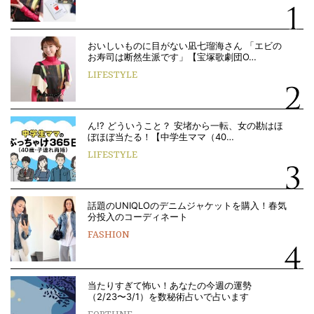
おいしいものに目がない凪七瑠海さん 「エビの
お寿司は断然生派です」【宝塚歌劇団O…
LIFESTYLE
ん!? どういうこと？ 安堵から一転、女の勘はほ
ぼほぼ当たる！【中学生ママ（40…
LIFESTYLE
話題のUNIQLOのデニムジャケットを購入！春気
分投入のコーディネート
FASHION
当たりすぎて怖い！あなたの今週の運勢
（2/23〜3/1）を数秘術占いで占います