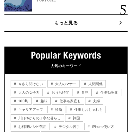
FORTUNE
もっと見る
人気のキーワード
今さら聞けない
大人のマナー
人間関係
大人の女子力
おうち時間
育児
仕事効率化
100均
趣味
仕事も家庭も
夫婦
キャリアアップ
診断
仕事もおしゃれも
川口ゆかりの丁寧な暮らし
韓国
お料理レシピ代用
デジタル苦手
iPhone使い方