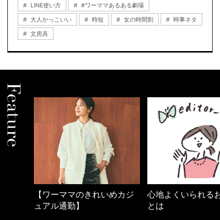
LINE使い方
#ワーママあるある劇場
大人かっこいい
時短
女の時間割
時事ネタ
文房具
【ワーママのきれいめカジ
心地よくいられる
ュアル通勤】
とは