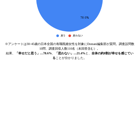
※アンケートは30~45歳の日本全国の有職既婚女性を対象にDomani編集部が質問。調査設問数
10問、調査回収人数110名（未回答含む）。
結果、
「幸せだと思う」…78.6%
、
「思わない」…21.4%
と、
全体の約8割が幸せを感じてい
る
ことが分かりました。