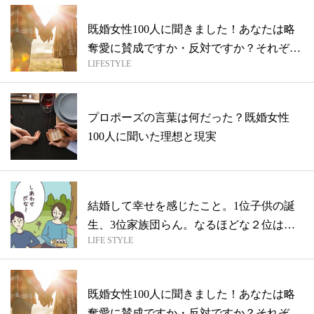
既婚女性100人に聞きました！あなたは略
奪愛に賛成ですか・反対ですか？それぞれ
LIFESTYLE
の...
プロポーズの言葉は何だった？既婚女性
100人に聞いた理想と現実
結婚して幸せを感じたこと。1位子供の誕
生、3位家族団らん。なるほどな２位はな
LIFE STYLE
ーん...
既婚女性100人に聞きました！あなたは略
奪愛に賛成ですか・反対ですか？それぞれ