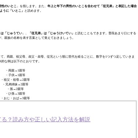
男性のいとこ
」を指します。また、
年上と年下の男性のいとこを合わせて「従兄弟」と表記した場合
ように「いとこ」
と読めます。
」は「じゅうてい
」、
「従兄弟」は「じゅうけいてい」
と読むこともできます。普段あまり口にする
が、親族の名称を表す言葉として覚えておきましょう。
して、両親、祖父母、叔父・叔母、従兄という順に世代を経るごとに、数字を1つずつ足していきま
体的な例は以下のとおりです。
・両親→1親等
・子供→1親等
・祖父・祖母→2親等
・兄弟姉妹→2親等
・孫→2親等
・ひ孫→3親等
・おじ・おば→3親等
てる？読み方や正しい記入方法を解説