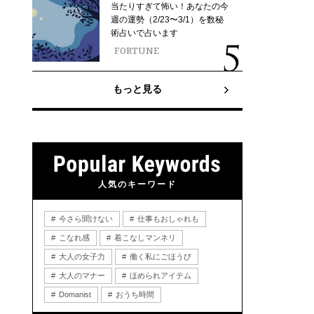
当たりすぎて怖い！あなたの今
週の運勢（2/23〜3/1）を数秘
術占いで占います
FORTUNE
もっと見る
人気のキーワード
今さら聞けない
仕事もおしゃれも
こなれ感
着こなしマンネリ
大人の女子力
働く私にごほうび
大人のマナー
ほめられアイテム
Domanist
おうち時間