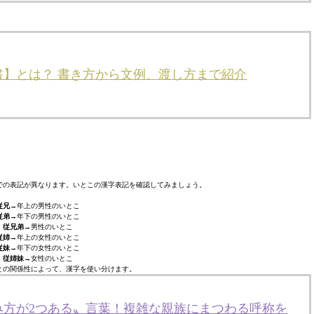
書】とは？ 書き方から文例、渡し方まで紹介
での表記が異なります。いとこの漢字表記を確認してみましょう。
従兄
→年上の男性のいとこ
従弟
→年下の男性のいとこ
・
従兄弟
→男性のいとこ
従姉
→年上の女性のいとこ
従妹
→年下の女性のいとこ
・
従姉妹
→女性のいとこ
との関係性によって、漢字を使い分けます。
み方が2つある〟言葉！複雑な親族にまつわる呼称を