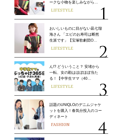
ークな小物を楽しみながら…
LIFESTYLE
おいしいものに目がない凪七瑠
海さん 「エビのお寿司は断然
生派です」【宝塚歌劇団O…
LIFESTYLE
ん!? どういうこと？ 安堵から
一転、女の勘はほぼほぼ当た
る！【中学生ママ（40…
LIFESTYLE
話題のUNIQLOのデニムジャケ
ットを購入！春気分投入のコー
ディネート
FASHION