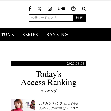
検索
RTUNE
SERIES
RANKING
2026.08.08
ランキング
元タカラジェンヌ 凪七瑠海さ
んのバッグの中身は？ 「ユニ