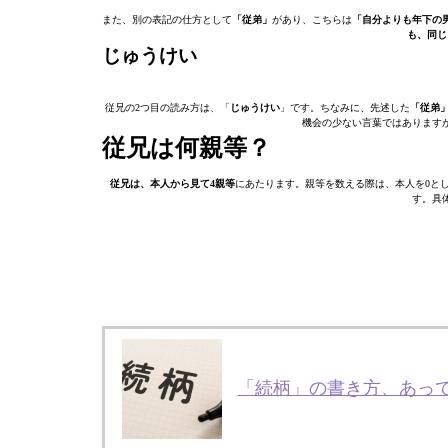
また、別の表記の仕方として
「従弟」
があり、こちらは
「自分よりも年下の
も、同じ
じゅうけい
従兄の2つ目の読み方は、「
じゅうけい
」です。ちなみに、先述した
「従弟
機会の少ない言葉ではあります
従兄は何親等？
従兄は、本人から見て4親等
にあたります。親等を数える際は、本人を0と
す。具
「続柄」の書き方、あっ