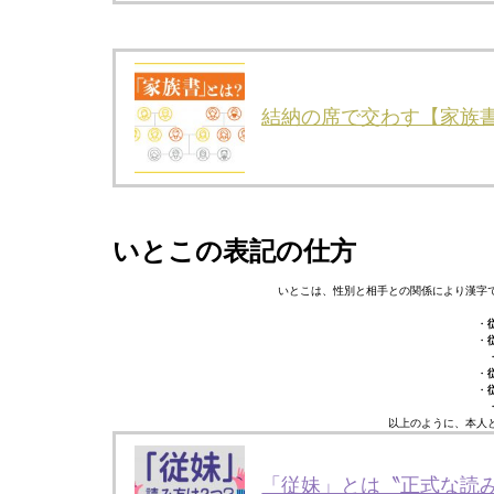
結納の席で交わす【家族
いとこの表記の仕方
いとこは、性別と相手との関係により漢字
・
・
・
・
以上のように、本人
「従妹」とは〝正式な読