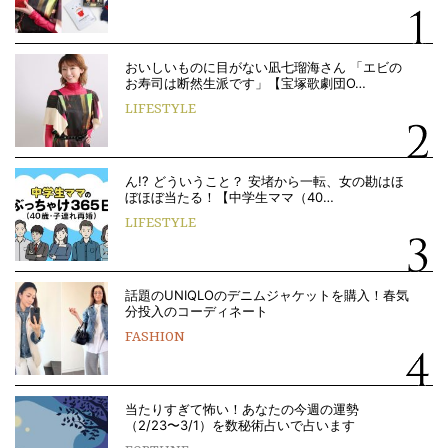
おいしいものに目がない凪七瑠海さん 「エビの
お寿司は断然生派です」【宝塚歌劇団O…
LIFESTYLE
ん!? どういうこと？ 安堵から一転、女の勘はほ
ぼほぼ当たる！【中学生ママ（40…
LIFESTYLE
話題のUNIQLOのデニムジャケットを購入！春気
分投入のコーディネート
FASHION
当たりすぎて怖い！あなたの今週の運勢
（2/23〜3/1）を数秘術占いで占います