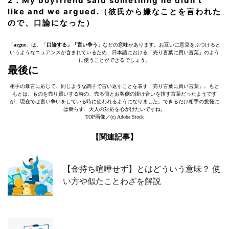
2：My boyfriend said something he didn’t
like and we argued.（彼氏から嫌なことを言われた
ので、口論になった）
「
argue
」は、「
口論する」「言い争う
」などの意味があります。お互いに意見をぶつけると
いうようなニュアンスが含まれているため、日本語における「売り言葉に買い言葉」のよう
に使うことができるでしょう。
最後に
相手の暴言に応じて、同じような調子で言い返すことを表す「売り言葉に買い言葉」。もと
もとは、ものを売り買いする時の、売る側とお客側の掛け合いを指す言葉だったようです
が、現在では言い争いをしている時に使われるようになりました。できるだけ相手の挑発に
は乗らず、大人の対応を心がけたいですね。
TOP画像／(c) Adobe Stock
【関連記事】
【金持ち喧嘩せず】とはどういう意味？ 使
い方や似たことわざを解説