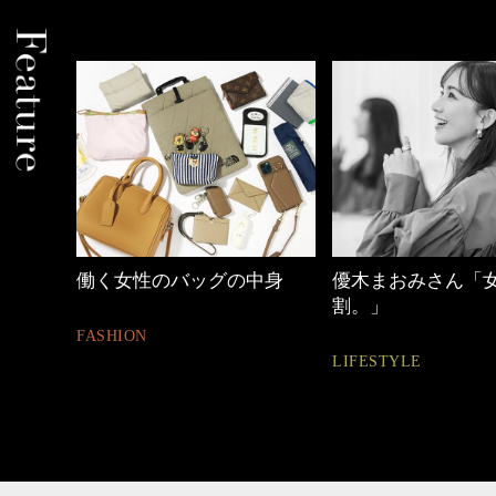
中身
優木まおみさん「女の時間
【ワーママのきれ
割。」
ュアル通勤】
LIFESTYLE
FASHION