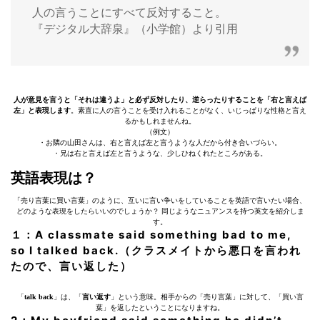
人の言うことにすべて反対すること。
『デジタル大辞泉』（小学館）より引用
人が意見を言うと「それは違うよ」と必ず反対したり、逆らったりすることを「右と言えば
左」と表現します
。素直に人の言うことを受け入れることがなく、いじっぱりな性格と言え
るかもしれませんね。
（例文）
・お隣の山田さんは、右と言えば左と言うような人だから付き合いづらい。
・兄は右と言えば左と言うような、少しひねくれたところがある。
英語表現は？
「売り言葉に買い言葉」のように、互いに言い争いをしていることを英語で言いたい場合、
どのような表現をしたらいいのでしょうか？ 同じようなニュアンスを持つ英文を紹介しま
す。
１：A classmate said something bad to me,
so I talked back.（クラスメイトから悪口を言われ
たので、言い返した）
「
talk back
」は、「
言い返す
」という意味。相手からの「売り言葉」に対して、「買い言
葉」を返したということになりますね。