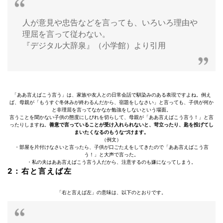
人が意見や忠告などを言っても、いろいろ理由や
理屈を言って従わない。
『デジタル大辞泉』（小学館）より引用
「ああ言えばこう言う」は、家族や友人との日常会話で馴染みのある表現ですよね。例え
ば、母親が「もうすぐ冬休みが終わるんだから、宿題をしなさい」と言っても、子供が何か
と非理屈を言ってなかなか勉強をしないという場面。
言うことを聞かない子供の態度にしびれを切らして、母親が「ああ言えばこう言う！」と言
ったりしますね。
善意で言っていることが受け入れられないと、苛立ったり、匙を投げてし
まいたくなるのもうなづけます。
（例文）
・部屋を片付けなさいと言ったら、子供が口ごたえをしてきたので「ああ言えばこう言
う！」と大声で言った。
・私の夫はああ言えばこう言う人だから、注意するのも嫌になってしまう。
2：右と言えば左
「右と言えば左」の意味は、以下のとおりです。