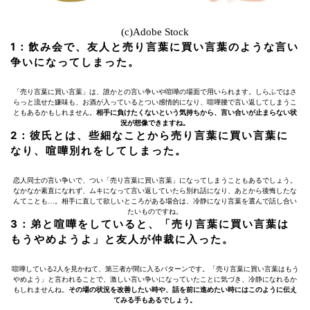
(c)Adobe Stock
1：飲み会で、友人と売り言葉に買い言葉のような言い
争いになってしまった。
「売り言葉に買い言葉」は、誰かとの言い争いや喧嘩の場面で用いられます。しらふではさ
らっと流せた嫌味も、お酒が入っているとつい感情的になり、喧嘩腰で言い返してしまうこ
ともあるかもしれません。
相手に負けたくないという気持ちから、言い合いが止まらない状
況が想像できますね。
2：彼氏とは、些細なことから売り言葉に買い言葉に
なり、喧嘩別れをしてしまった。
恋人同士の言い争いで、つい「売り言葉に買い言葉」になってしまうこともあるでしょう。
なかなか素直になれず、ムキになって言い返していたら別れ話になり、あとから後悔したな
んてことも…。相手に直して欲しいところがある場合は、冷静になり言葉を選んで話し合い
たいものですね。
3：弟と喧嘩をしていると、「売り言葉に買い言葉は
もうやめようよ」と友人が仲裁に入った。
喧嘩している2人を見かねて、第三者が間に入るパターンです。「売り言葉に買い言葉はもう
やめよう」と言われることで、激しい言い争いになっていたことに気づき、冷静になれるか
もしれませんね。
その場の状況を改善したい時や、話を前に進めたい時にはこのように伝え
てみる手もあるでしょう。