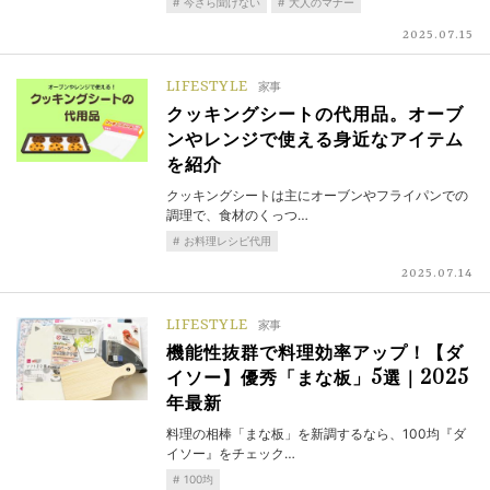
今さら聞けない
大人のマナー
2025.07.15
LIFESTYLE
家事
クッキングシートの代用品。オーブ
ンやレンジで使える身近なアイテム
を紹介
クッキングシートは主にオーブンやフライパンでの
調理で、食材のくっつ…
お料理レシピ代用
2025.07.14
LIFESTYLE
家事
機能性抜群で料理効率アップ！【ダ
イソー】優秀「まな板」5選｜2025
年最新
料理の相棒「まな板」を新調するなら、100均『ダ
イソー』をチェック…
100均