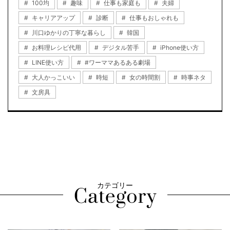
100均
趣味
仕事も家庭も
夫婦
キャリアアップ
診断
仕事もおしゃれも
川口ゆかりの丁寧な暮らし
韓国
お料理レシピ代用
デジタル苦手
iPhone使い方
LINE使い方
#ワーママあるある劇場
大人かっこいい
時短
女の時間割
時事ネタ
文房具
カテゴリー