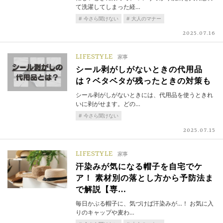
て洗濯してしまった経…
今さら聞けない
大人のマナー
2025.07.16
LIFESTYLE
家事
シール剥がしがないときの代用品
は？ベタベタが残ったときの対策も
シール剥がしがないときには、代用品を使うときれ
いに剥がせます。どの…
今さら聞けない
2025.07.15
LIFESTYLE
家事
汗染みが気になる帽子を自宅でケ
ア！ 素材別の落とし方から予防法ま
で解説【専…
毎日かぶる帽子に、気づけば汗染みが…！ お気に入
りのキャップや麦わ…