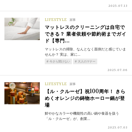
2025.07.13
LIFESTYLE
家事
マットレスのクリーニングは自宅で
できる？ 業者依頼や節約術までガイ
ド【専門…
マットレスの掃除、なんとなく面倒だと感じていま
せんか？ 実は、家に…
今さら聞けない
大人のマナー
2025.07.06
LIFESTYLE
家事
【ル・クルーゼ】祝100周年！ きら
めくオレンジの鋳物ホーロー鍋が登
場
鮮やかなカラーや機能性の高い鍋や食器を扱う
「ル・クルーゼ」が、創業…
2025.07.03