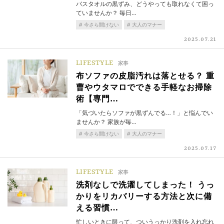
バスタオルの黒ずみ、どうやっても取れなくて困っ
ていませんか？ 毎日…
今さら聞けない
大人のマナー
2025.07.21
LIFESTYLE
家事
布ソファの皮脂汚れは落とせる？ 重
曹やウタマロでできる手軽なお掃除
術【専門…
「気づいたらソファが黒ずんでる…！」と悩んでい
ませんか？ 家族が毎…
今さら聞けない
大人のマナー
2025.07.17
LIFESTYLE
家事
洗剤なしで洗濯してしまった！ うっ
かりをリカバリーする方法と次に備
える習慣…
忙しいときに限って、ついうっかり洗剤を入れ忘れ