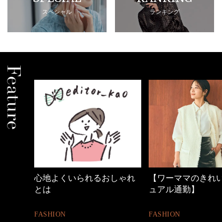
スペシャル
ランキング
中身
心地よくいられるおしゃれ
【ワーママのきれ
とは
ュアル通勤】
FASHION
FASHION