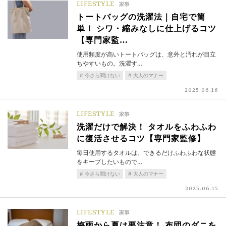
LIFESTYLE
家事
トートバッグの洗濯法｜自宅で簡
単！ シワ・縮みなしに仕上げるコツ
【専門家監…
使用頻度が高いトートバッグは、意外と汚れが目立
ちやすいもの。洗濯す…
今さら聞けない
大人のマナー
2025.06.16
LIFESTYLE
家事
洗濯だけで解決！ タオルをふわふわ
に復活させるコツ【専門家監修】
毎日使用するタオルは、できるだけふわふわな状態
をキープしたいもので…
今さら聞けない
大人のマナー
2025.06.15
LIFESTYLE
家事
梅雨から夏は要注意！ 布団のダニを