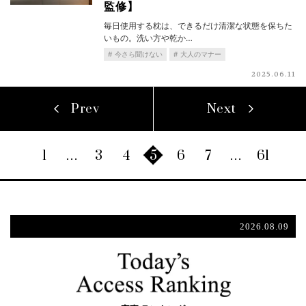
監修】
毎日使用する枕は、できるだけ清潔な状態を保ちた
いもの。洗い方や乾か…
今さら聞けない
大人のマナー
2025.06.11
Prev
Next
1
…
3
4
5
6
7
…
61
2026.08.09