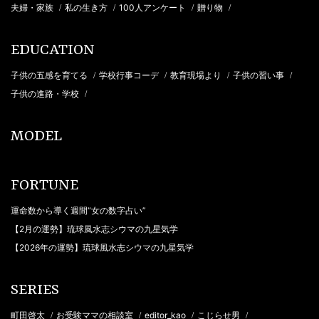
夫婦・家族
私の生き方
100人アンケート
贈り物
/
/
/
/
EDUCATION
子供の五感を育てる
学校行事コーデ
教育現場より
子供の習い事
/
/
/
/
子供の進路・学校
/
MODEL
FORTUNE
運命数から導く週間“女の数字占い”
【2月の運勢】琉球風水志シウマの九星気学
【2026年の運勢】琉球風水志シウマの九星気学
SERIES
町田啓太
お受験ママの相談室
editor_kao
こじらせ男
/
/
/
/