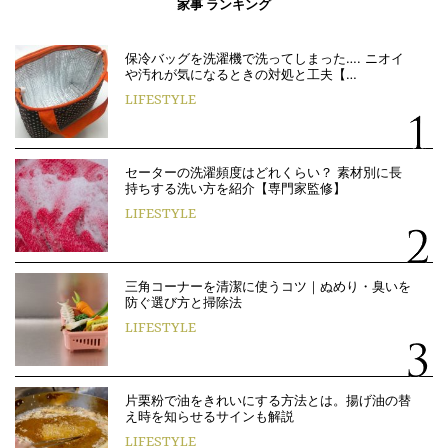
家事 ランキング
保冷バッグを洗濯機で洗ってしまった…. ニオイ
や汚れが気になるときの対処と工夫【…
LIFESTYLE
セーターの洗濯頻度はどれくらい？ 素材別に長
持ちする洗い方を紹介【専門家監修】
LIFESTYLE
三角コーナーを清潔に使うコツ｜ぬめり・臭いを
防ぐ選び方と掃除法
LIFESTYLE
片栗粉で油をきれいにする方法とは。揚げ油の替
え時を知らせるサインも解説
LIFESTYLE