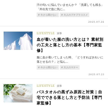
汗の匂いに悩んでいませんか？ 「洗濯しても残る」
「外出先で急に気に…
今さら聞けない
大人のプチプラコスメ
2025.07.24
LIFESTYLE
家事
血が着いた服の洗い方とは？ 素材別
の工夫と落とし方の基本【専門家監
修】
服に血が着いてしまった時、「どうすればきれいに
落とせるの？」と悩ん…
今さら聞けない
大人のマナー
2025.07.23
LIFESTYLE
家事
バスタオルの黒ずみ原因と対策｜自
宅でできる落とし方と予防法【専門
家監修】