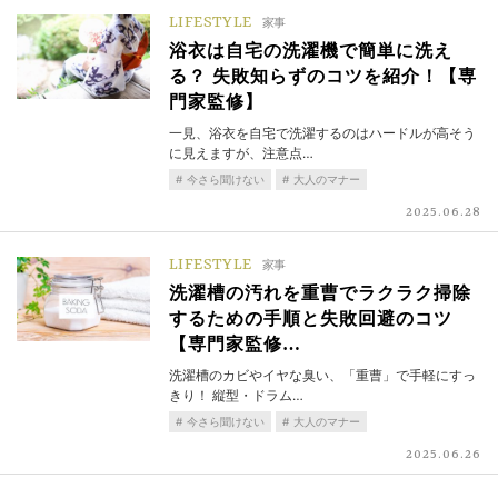
LIFESTYLE
家事
浴衣は自宅の洗濯機で簡単に洗え
る？ 失敗知らずのコツを紹介！【専
門家監修】
一見、浴衣を自宅で洗濯するのはハードルが高そう
に見えますが、注意点…
今さら聞けない
大人のマナー
2025.06.28
LIFESTYLE
家事
洗濯槽の汚れを重曹でラクラク掃除
するための手順と失敗回避のコツ
【専門家監修…
洗濯槽のカビやイヤな臭い、「重曹」で手軽にすっ
きり！ 縦型・ドラム…
今さら聞けない
大人のマナー
2025.06.26