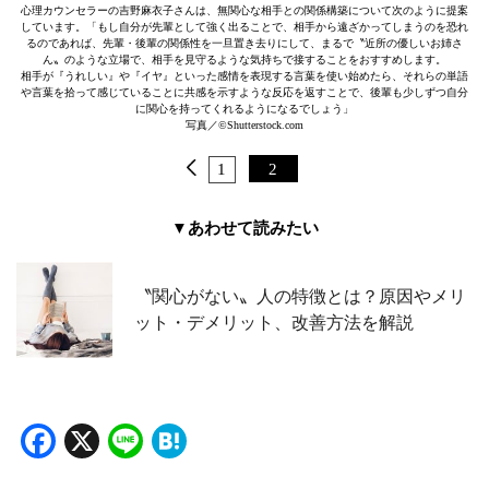
心理カウンセラーの吉野麻衣子さんは、無関心な相手との関係構築について次のように提案
しています。「もし自分が先輩として強く出ることで、相手から遠ざかってしまうのを恐れ
るのであれば、先輩・後輩の関係性を一旦置き去りにして、まるで〝近所の優しいお姉さ
ん〟のような立場で、相手を見守るような気持ちで接することをおすすめします。
相手が『うれしい』や『イヤ』といった感情を表現する言葉を使い始めたら、それらの単語
や言葉を拾って感じていることに共感を示すような反応を返すことで、後輩も少しずつ自分
に関心を持ってくれるようになるでしょう」
写真／©Shutterstock.com
1
2
▼あわせて読みたい
〝関心がない〟人の特徴とは？原因やメリ
ット・デメリット、改善方法を解説
Facebook
X
Line
Hatena