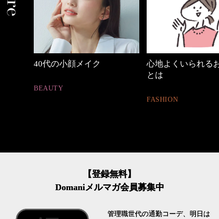
代の小顔メイク
心地よくいられるおしゃれ
【
とは
ュ
TY
FASHION
FAS
【登録無料】
Domaniメルマガ会員募集中
管理職世代の通勤コーデ、明日は