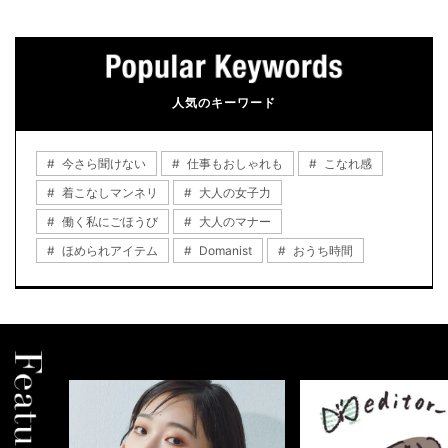
人気のキーワード
今さら聞けない
仕事もおしゃれも
こなれ感
着こなしマンネリ
大人の女子力
働く私にごほうび
大人のマナー
ほめられアイテム
Domanist
おうち時間