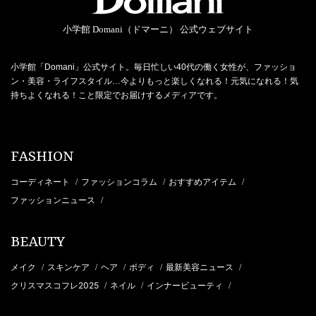
小学館 Domani（ドマーニ） 公式ウェブサイト
小学館「Domani」公式サイト。毎日忙しい40代の働く女性が、ファッショ
ン・美容・ライフスタイル…今よりもっと楽しくなれる！元気になれる！気
持ちよくなれる！こと限定でお届けするメディアです。
FASHION
コーディネート
ファッションコラム
おすすめアイテム
/
/
/
ファッションニュース
/
BEAUTY
メイク
スキンケア
ヘア
ボディ
最新美容ニュース
/
/
/
/
/
クリスマスコフレ2025
ネイル
インナービューティ
/
/
/