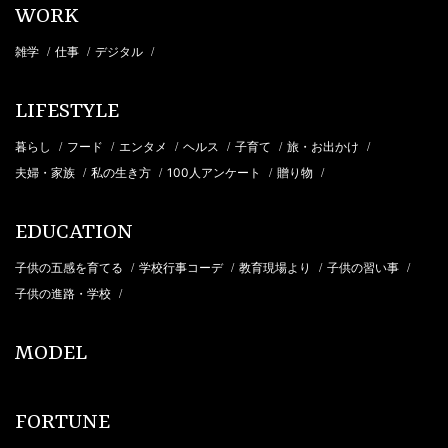
WORK
雑学
仕事
デジタル
/
/
/
LIFESTYLE
暮らし
フード
エンタメ
ヘルス
子育て
旅・お出かけ
/
/
/
/
/
/
夫婦・家族
私の生き方
100人アンケート
贈り物
/
/
/
/
EDUCATION
子供の五感を育てる
学校行事コーデ
教育現場より
子供の習い事
/
/
/
/
子供の進路・学校
/
MODEL
FORTUNE