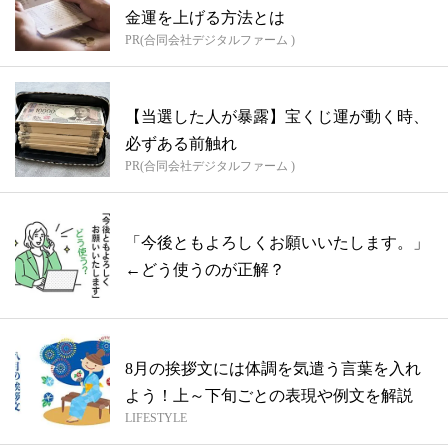
金運を上げる方法とは
PR(合同会社デジタルファーム )
【当選した人が暴露】宝くじ運が動く時、
必ずある前触れ
PR(合同会社デジタルファーム )
「今後ともよろしくお願いいたします。」
←どう使うのが正解？
8月の挨拶文には体調を気遣う言葉を入れ
よう！上～下旬ごとの表現や例文を解説
LIFESTYLE