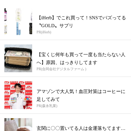
【iHerb】でこれ買って！SNSでバズってる
〝GOLD〟サプリ
PR(iHerb)
【宝くじ何年も買って一度も当たらない人
へ】原因、はっきりしてます
PR(合同会社デジタルファーム )
アマゾンで大人気！血圧対策はコーヒーに
足してみて
PR(森永乳業)
玄関に〇〇置いてる人は金運落ちてます…