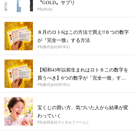
〝GOLD〟サプリ
PR(iHerb)
８月のロト6はこの方法で買え!!６つの数字
が『完全一致』する方法
PR(株式会社MURA)
【昭和43年以前生まれはロト６この数字を
買うべき】6つの数字が「完全一致」する
PR(株式会社MURA)
方...
宝くじの買い方、気づいた人から結果が変
わっていく
PR(合同会社デジタルファーム )