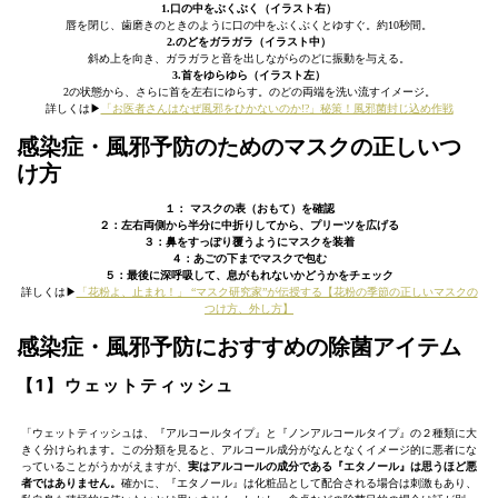
1.口の中をぶくぶく（イラスト右）
唇を閉じ、歯磨きのときのように口の中をぶくぶくとゆすぐ。約10秒間。
2.のどをガラガラ（イラスト中）
斜め上を向き、ガラガラと音を出しながらのどに振動を与える。
3.首をゆらゆら（イラスト左）
2の状態から、さらに首を左右にゆらす。のどの両端を洗い流すイメージ。
詳しくは▶︎
「お医者さんはなぜ風邪をひかないのか!?」秘策！風邪菌封じ込め作戦
感染症・風邪予防のためのマスクの正しいつ
け方
１： マスクの表（おもて）を確認
２：左右両側から半分に中折りしてから、プリーツを広げる
３：鼻をすっぽり覆うようにマスクを装着
４：あごの下までマスクで包む
５：最後に深呼吸して、息がもれないかどうかをチェック
詳しくは▶︎
「花粉よ、止まれ！」 “マスク研究家”が伝授する【花粉の季節の正しいマスクの
つけ方、外し方】
感染症・風邪予防におすすめの除菌アイテム
【1】ウェットティッシュ
「ウェットティッシュは、『アルコールタイプ』と『ノンアルコールタイプ』の２種類に大
きく分けられます。この分類を見ると、アルコール成分がなんとなくイメージ的に悪者にな
っていることがうかがえますが、
実はアルコールの成分である『エタノール』は思うほど悪
者ではありません。
確かに、『エタノール』は化粧品として配合される場合は刺激もあり、