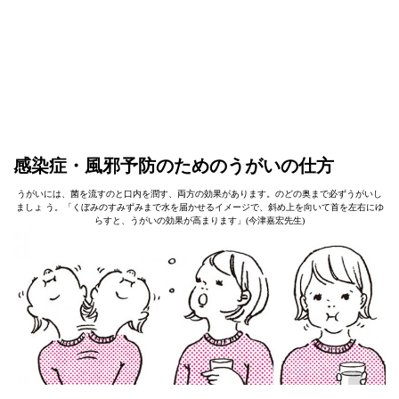
感染症・風邪予防のためのうがいの仕方
うがいには、菌を流すのと口内を潤す、両方の効果があります。のどの奥まで必ずうがいし
ましょ う。「くぼみのすみずみまで水を届かせるイメージで、斜め上を向いて首を左右にゆ
らすと、うがいの効果が高まります」(今津嘉宏先生)