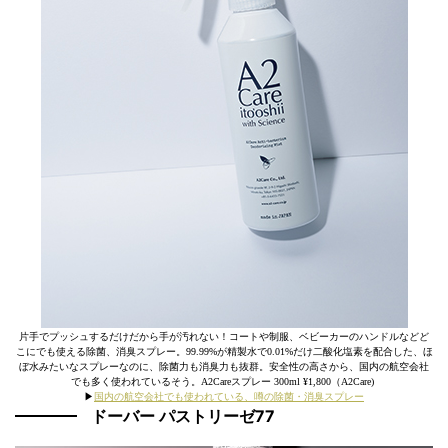
片手でプッシュするだけだから手が汚れない！コートや制服、ベビーカーのハンドルなどど
こにでも使える除菌、消臭スプレー。99.99%が精製水で0.01%だけ二酸化塩素を配合した、ほ
ぼ水みたいなスプレーなのに、除菌力も消臭力も抜群。安全性の高さから、国内の航空会社
でも多く使われているそう。A2Careスプレー 300ml ¥1,800（A2Care)
▶︎
国内の航空会社でも使われている、噂の除菌・消臭スプレー
ドーバー パストリーゼ77