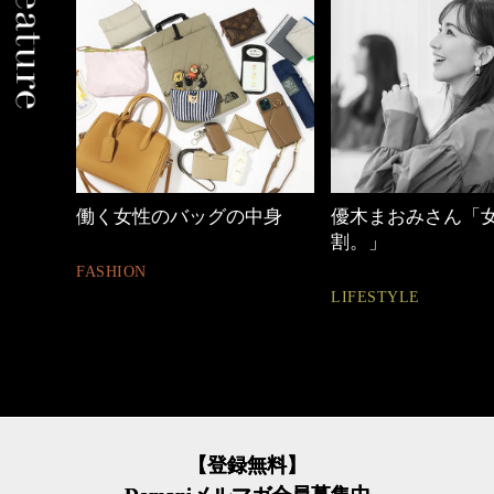
中身
優木まおみさん「女の時間
【ワーママのきれ
割。」
ュアル通勤】
LIFESTYLE
FASHION
【登録無料】