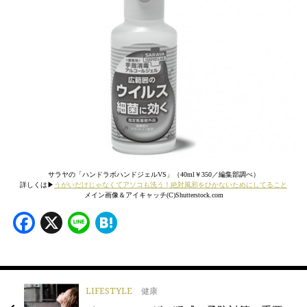
サラヤの「ハンドラボハンドジェルVS」（40ml￥350／編集部調べ）
詳しくは▶︎
うがいだけじゃなくてアソコも洗う！絶対風邪をひかないためにしてること
メイン画像＆アイキャッチ(C)Shutterstock.com
Facebook
X
Line
Hatena
LIFESTYLE
健康