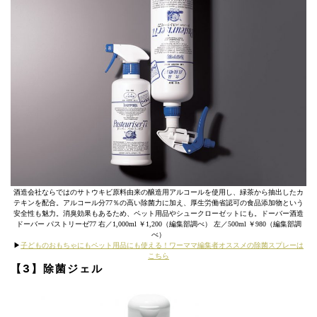
酒造会社ならではのサトウキビ原料由来の醸造用アルコールを使用し、緑茶から抽出したカ
テキンを配合。アルコール分77％の高い除菌力に加え、厚生労働省認可の食品添加物という
安全性も魅力。消臭効果もあるため、ペット用品やシュークローゼットにも。ドーバー酒造
ドーバー パストリーゼ77 右／1,000ml ￥1,200（編集部調べ） 左／500ml ￥980（編集部調
べ）
▶︎
子どものおもちゃにもペット用品にも使える！ワーママ編集者オススメの除菌スプレーは
こちら
【3】除菌ジェル