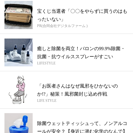
宝くじ当選者「〇〇をやらずに買うのはも
ったいない」
PR(合同会社デジタルファーム )
癒しと除菌を両立！バロンの99.9%除菌・
抗菌・抗ウイルススプレーがすごい
LIFESTYLE
「お医者さんはなぜ風邪をひかないの
か!?」秘策！風邪菌封じ込め作戦
LIFE STYLE
除菌ウェットティッシュって、ノンアルコ
ールが安全？【身近に潜む化学のなんで】