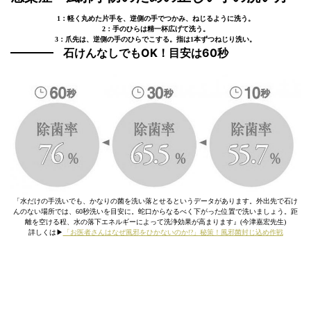
1：軽く丸めた片手を、逆側の手でつかみ、ねじるように洗う。
2：手のひらは精一杯広げて洗う。
3：爪先は、逆側の手のひらでこする。指は1本ずつねじり洗い。
石けんなしでもOK！目安は60秒
「水だけの手洗いでも、かなりの菌を洗い落とせるというデータがあります。外出先で石け
んのない場所では、60秒洗いを目安に。蛇口からなるべく下がった位置で洗いましょう。距
離を空ける程、水の落下エネルギーによって洗浄効果が高まります』(今津嘉宏先生)
詳しくは▶︎
「お医者さんはなぜ風邪をひかないのか!?」秘策！風邪菌封じ込め作戦