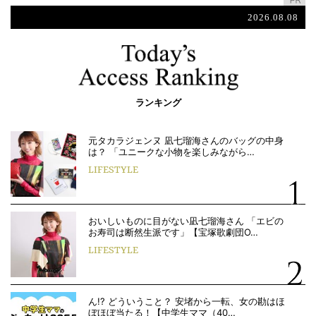
2026.08.08
ランキング
元タカラジェンヌ 凪七瑠海さんのバッグの中身
は？ 「ユニークな小物を楽しみながら…
LIFESTYLE
おいしいものに目がない凪七瑠海さん 「エビの
お寿司は断然生派です」【宝塚歌劇団O…
LIFESTYLE
ん!? どういうこと？ 安堵から一転、女の勘はほ
ぼほぼ当たる！【中学生ママ（40…