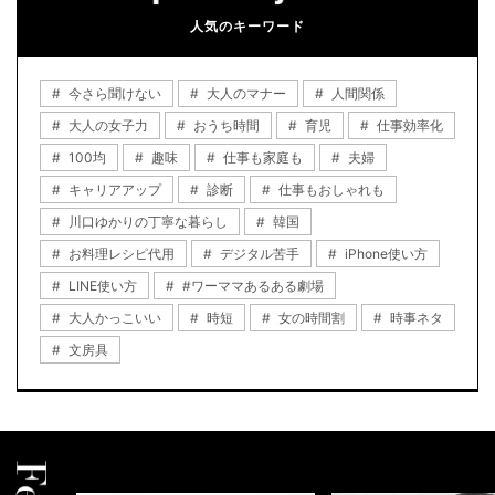
人気のキーワード
今さら聞けない
大人のマナー
人間関係
大人の女子力
おうち時間
育児
仕事効率化
100均
趣味
仕事も家庭も
夫婦
キャリアアップ
診断
仕事もおしゃれも
川口ゆかりの丁寧な暮らし
韓国
お料理レシピ代用
デジタル苦手
iPhone使い方
LINE使い方
#ワーママあるある劇場
大人かっこいい
時短
女の時間割
時事ネタ
文房具