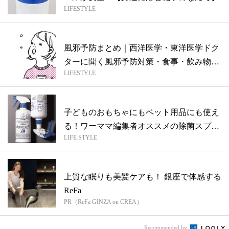
LIFESTYLE
風邪予防まとめ｜西洋医学・東洋医学ドク
ターに聞く風邪予防対策・食事・飲み物な
LIFESTYLE
ど
子どものおもちゃにもペット用品にも使え
る！ワーママ編集者オススメの除菌スプレ
LIFE STYLE
ーは...
上質な眠りも美髪ケアも！ 銀座で体感する
ReFa
PR（ReFa GINZA on CREA）
Recommended by