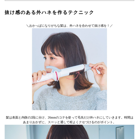
抜け感のある外ハネを作るテクニック
＼おかっぱになりがちな髪は、外ハネを合わせて抜け感を！／
髪は表面と内側の2段に分け、26mmのコテを使って毛先だけ外ハネにしていきます。時間は
あまりおかずに、スーッと通して程よくクセづけるのがポイント。