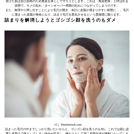
受けた肌は自己防衛のため角質を厚くして守ろうとします。これは「角質肥厚」と呼ばれる
状態で、キメの乱れ・ターンオーバー周期の乱れにつながってしまうのです。
また、無理やり押し出すことにより毛穴が開き、余計に皮脂が溜まりやすい状態に… 。毛穴
に溜まった皮脂が角栓になり、詰まり毛穴を悪化させるという悪循環に陥ります。
詰まりを解消しようとゴシゴシ顔を洗うのもダメ
（C）Shutterstock.com
詰まった毛穴の中までしっかり洗いたいからと、ゴシゴシ顔を洗うのもNG。これでは肌に必
要な皮脂まで落としてしまい油分が不足し、補おうとして逆に皮脂分泌が過剰になってしま