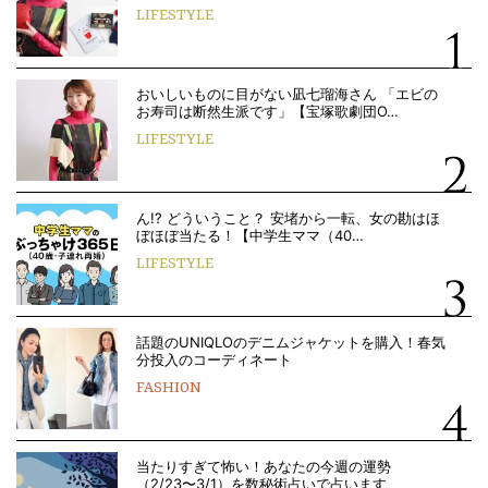
LIFESTYLE
おいしいものに目がない凪七瑠海さん 「エビの
お寿司は断然生派です」【宝塚歌劇団O…
LIFESTYLE
ん!? どういうこと？ 安堵から一転、女の勘はほ
ぼほぼ当たる！【中学生ママ（40…
LIFESTYLE
話題のUNIQLOのデニムジャケットを購入！春気
分投入のコーディネート
FASHION
当たりすぎて怖い！あなたの今週の運勢
（2/23〜3/1）を数秘術占いで占います