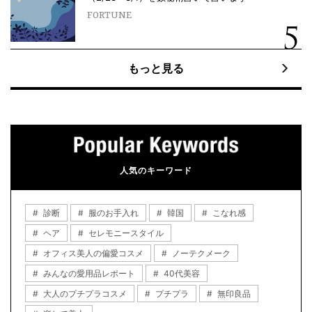
FORTUNE
もっと見る
人気のキーワード
診断
服のお手入れ
韓国
こなれ感
ヘア
セレモニースタイル
オフィス美人の偏愛コスメ
ノーテクメーク
みんなの愛用品レポート
40代美容
大人のプチプラコスメ
プチプラ
無印良品