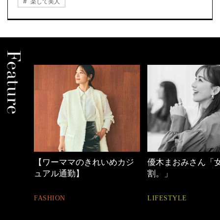
楽して美人
めカジ
優木まおみさん「女の時間
心地よくいられる
割。」
とは
LIFESTYLE
FASHION