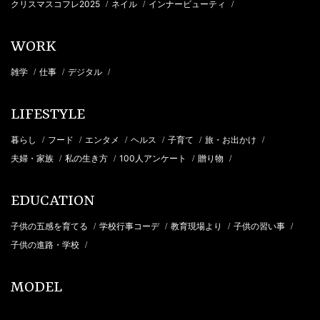
クリスマスコフレ2025
ネイル
インナービューティ
/
/
/
WORK
雑学
仕事
デジタル
/
/
/
LIFESTYLE
暮らし
フード
エンタメ
ヘルス
子育て
旅・お出かけ
/
/
/
/
/
/
夫婦・家族
私の生き方
100人アンケート
贈り物
/
/
/
/
EDUCATION
子供の五感を育てる
学校行事コーデ
教育現場より
子供の習い事
/
/
/
/
子供の進路・学校
/
MODEL