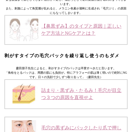
います。
また、刺激によって角質層が乱れると、メラニン色素が過剰に生成され「毛穴ジミ」の原因
にもなってしまいます。
【鼻黒ずみ】のタイプと原因｜正しい
ケア方法とNGケアとは？
剥がすタイプの毛穴パックを繰り返し使うのもダメ
慶田朋子先生によると、剥がすタイプのパックは卒業すべきだと言います。
「角栓をとるパックは、周囲の肌にも負担が。特にアラフォーの肌は薄く弱いので絶対にNG
です。日々の洗顔で少しずつ取り去って」（慶田先生）
詰まり・黒ずみ・たるみ！毛穴が目立
つ３つの原因を直視せよ
毛穴の黒ずみにパックしたり爪で押し