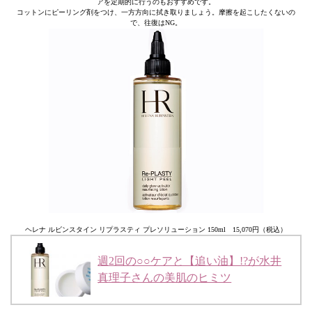
アを定期的に行うのもおすすめです。
コットンにピーリング剤をつけ、一方方向に拭き取りましょう。摩擦を起こしたくないの
で、往復はNG。
ヘレナ ルビンスタイン リプラスティ プレソリューション 150ml 15,070円（税込）
週2回の○○ケアと【追い油】!?が水井
真理子さんの美肌のヒミツ