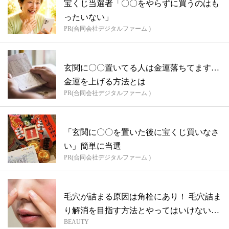
宝くじ当選者「〇〇をやらずに買うのはも
ったいない」
PR(合同会社デジタルファーム )
玄関に〇〇置いてる人は金運落ちてます…
金運を上げる方法とは
PR(合同会社デジタルファーム )
「玄関に〇〇を置いた後に宝くじ買いなさ
い」簡単に当選
PR(合同会社デジタルファーム )
毛穴が詰まる原因は角栓にあり！ 毛穴詰ま
り解消を目指す方法とやってはいけない
BEAUTY
NG...