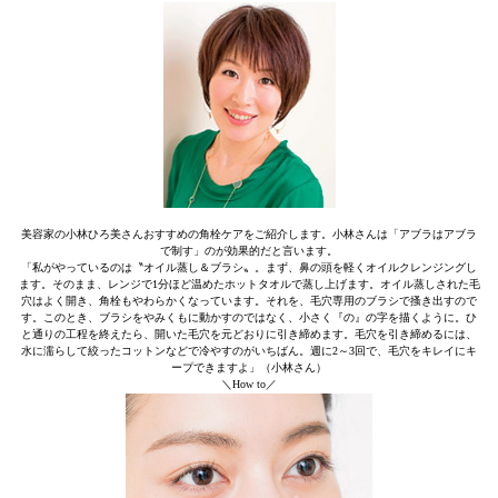
美容家の小林ひろ美さんおすすめの角栓ケアをご紹介します。小林さんは「アブラはアブラ
で制す」のが効果的だと言います。
「私がやっているのは〝オイル蒸し＆ブラシ〟。まず、鼻の頭を軽くオイルクレンジングし
ます。そのまま、レンジで1分ほど温めたホットタオルで蒸し上げます。オイル蒸しされた毛
穴はよく開き、角栓もやわらかくなっています。それを、毛穴専用のブラシで搔き出すので
す。このとき、ブラシをやみくもに動かすのではなく、小さく『の』の字を描くように。ひ
と通りの工程を終えたら、開いた毛穴を元どおりに引き締めます。毛穴を引き締めるには、
水に濡らして絞ったコットンなどで冷やすのがいちばん。週に2～3回で、毛穴をキレイにキ
ープできますよ」（小林さん）
＼How to／