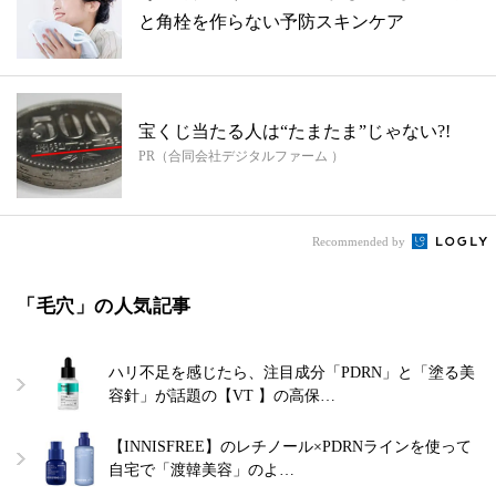
と角栓を作らない予防スキンケア
宝くじ当たる人は“たまたま”じゃない?!
PR（合同会社デジタルファーム ）
Recommended by
「毛穴」の人気記事
ハリ不足を感じたら、注目成分「PDRN」と「塗る美
容針」が話題の【VT 】の高保…
【INNISFREE】のレチノール×PDRNラインを使って
自宅で「渡韓美容」のよ…