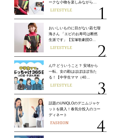
ークな小物を楽しみながら…
LIFESTYLE
おいしいものに目がない凪七瑠
海さん 「エビのお寿司は断然
生派です」【宝塚歌劇団O…
LIFESTYLE
ん!? どういうこと？ 安堵から
一転、女の勘はほぼほぼ当た
る！【中学生ママ（40…
LIFESTYLE
話題のUNIQLOのデニムジャケ
ットを購入！春気分投入のコー
ディネート
FASHION