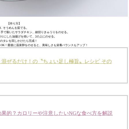
【作り方】
1. そうめんを茹でる。
チ、手で裂いたサラダチキン、細切りきゅうりをのせる。
冊切りにした油揚げを焼いて、2の上にのせる。
好みのタレを回しかけたら完成！
OK！最後に温泉卵をのせると、美味しさも栄養バランスもアップ！
！混ぜるだけ！の〝ちょい足し極旨〟レシピ その
効果的？カロリーや注意したいNGな食べ方を解説