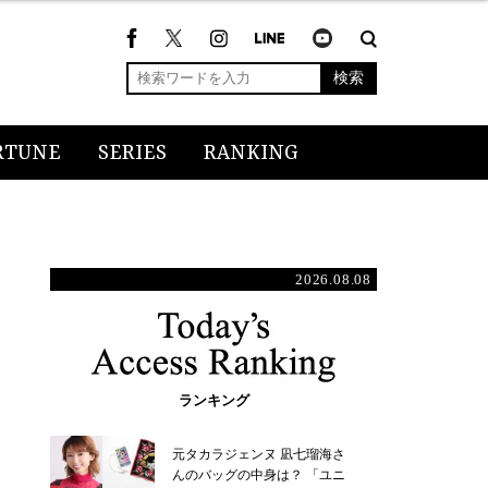
検索
RTUNE
SERIES
RANKING
2026.08.08
ランキング
元タカラジェンヌ 凪七瑠海さ
んのバッグの中身は？ 「ユニ