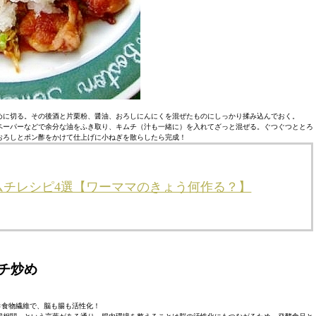
めに切る。その後酒と片栗粉、醤油、おろしにんにくを混ぜたものにしっかり揉み込んでおく。
ペーパーなどで余分な油をふき取り、キムチ（汁も一緒に）を入れてざっと混ぜる。ぐつぐつととろ
おろしとポン酢をかけて仕上げに小ねぎを散らしたら完成！
ムチレシピ4選【ワーママのきょう何作る？】
チ炒め
×食物繊維で、脳も腸も活性化！