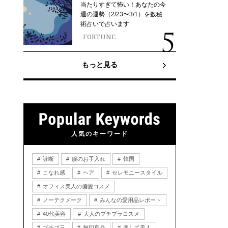
当たりすぎて怖い！あなたの今
週の運勢（2/23〜3/1）を数秘
術占いで占います
FORTUNE
もっと見る
人気のキーワード
診断
服のお手入れ
韓国
こなれ感
ヘア
セレモニースタイル
オフィス美人の偏愛コスメ
ノーテクメーク
みんなの愛用品レポート
40代美容
大人のプチプラコスメ
プチプラ
無印良品
楽して美人