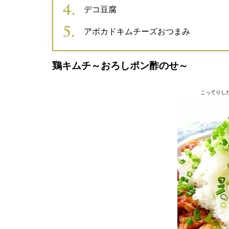
デコ豆腐
アボカドキムチーズおつまみ
鶏キムチ～おろしポン酢のせ～
こってりし