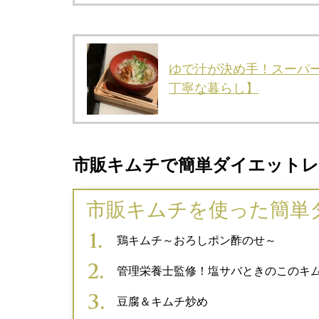
ゆで汁が決め手！スーパ
丁寧な暮らし】
市販キムチで簡単ダイエット
市販キムチを使った簡単
鶏キムチ～おろしポン酢のせ～
管理栄養士監修！塩サバときのこのキ
豆腐＆キムチ炒め