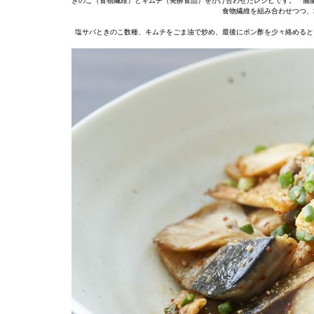
きのこ（食物繊維）とキムチ（発酵食品）をかけ合わせたレシピです。「脳
食物繊維を組み合わせつつ、
塩サバときのこ数種、キムチをごま油で炒め、最後にポン酢を少々絡めると