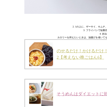
2. 1の上に、ザーサイ、キム
3. フライパンで短
4. 
カロリーを抑えたいときは、油揚げを省いても
のせるだけ！かけるだけ
2【考えない晩ごはん6】
そうめんはダイエットに