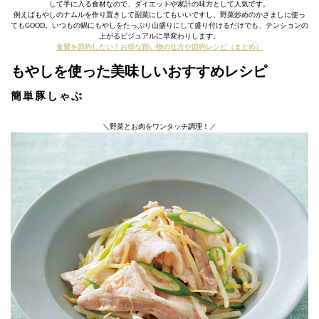
して手に入る食材なので、ダイエットや家計の味方として人気です。
例えばもやしのナムルを作り置きして副菜にしてもいいですし、野菜炒めのかさましに使っ
てもGOOD。いつもの鍋にもやしをたっぷり山盛りにして盛り付けるだけでも、テンションの
上がるビジュアルに早変わりします。
食費を節約したい！お得な買い物の仕方や節約レシピ（まとめ）
もやしを使った美味しいおすすめレシピ
簡単豚しゃぶ
＼野菜とお肉をワンタッチ調理！／