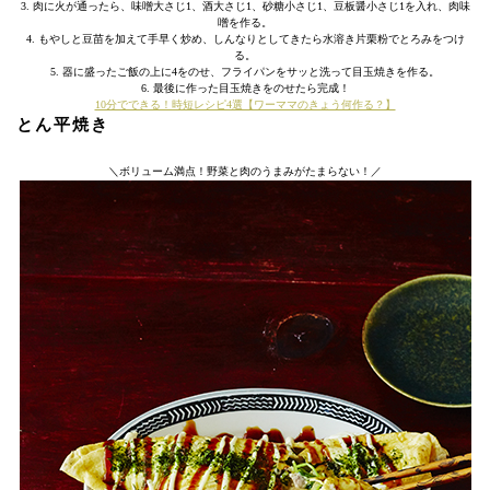
3. 肉に火が通ったら、味噌大さじ1、酒大さじ1、砂糖小さじ1、豆板醤小さじ1を入れ、肉味
噌を作る。
4. もやしと豆苗を加えて手早く炒め、しんなりとしてきたら水溶き片栗粉でとろみをつけ
る。
5. 器に盛ったご飯の上に4をのせ、フライパンをサッと洗って目玉焼きを作る。
6. 最後に作った目玉焼きをのせたら完成！
10分でできる！時短レシピ4選【ワーママのきょう何作る？】
とん平焼き
＼ボリューム満点！野菜と肉のうまみがたまらない！／