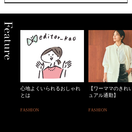
しゃれ
【ワーママのきれいめカジ
40代の小顔メイク
ュアル通勤】
BEAUTY
FASHION