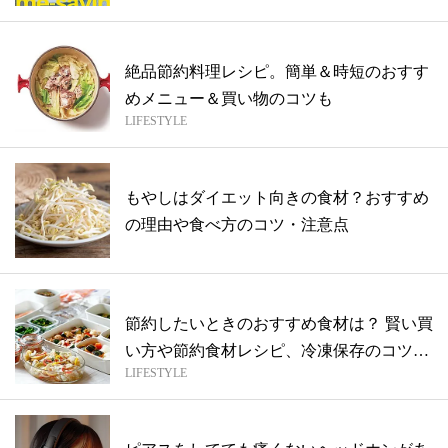
絶品節約料理レシピ。簡単＆時短のおすす
めメニュー＆買い物のコツも
LIFESTYLE
もやしはダイエット向きの食材？おすすめ
の理由や食べ方のコツ・注意点
節約したいときのおすすめ食材は？ 賢い買
い方や節約食材レシピ、冷凍保存のコツま
LIFESTYLE
で...