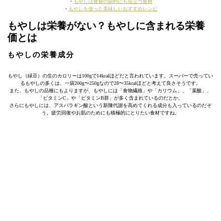
・
もやしは食費の節約にも役立つ食材
・
もやしを使った美味しいおすすめレシピ
もやしは栄養がない？もやしに含まれる栄養
価とは
もやしの栄養成分
もやし（緑豆）の生のカロリーは100gで14kcalほどだと言われています。スーパーで売ってい
るもやしの多くは、一袋200g〜250gなので28〜35kcalほどと考えて良さそうです。
また、もやしの品種にもよりますが、もやしには「食物繊維」や「カリウム」、「葉酸」、
「ビタミンC」や「ビタミンB群」が多く含まれているのだとか。
さらにもやしには、アスパラギン酸という新陳代謝を高めてくれる成分も入っているのだそ
う。疲労回復やお肌のためにも積極的にとりたい食材ですね。