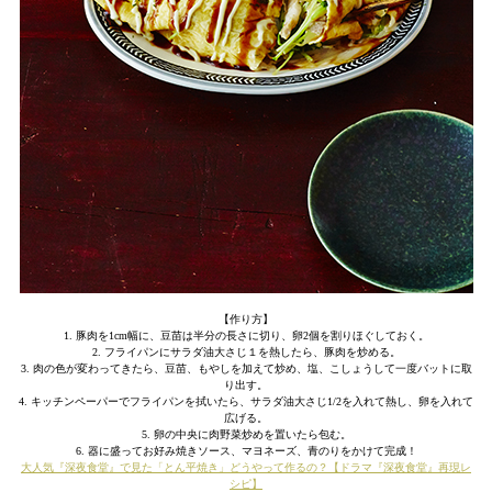
【作り方】
1. 豚肉を1cm幅に、豆苗は半分の長さに切り、卵2個を割りほぐしておく。
2. フライパンにサラダ油大さじ１を熱したら、豚肉を炒める。
3. 肉の色が変わってきたら、豆苗、もやしを加えて炒め、塩、こしょうして一度バットに取
り出す。
4. キッチンペーパーでフライパンを拭いたら、サラダ油大さじ1/2を入れて熱し、卵を入れて
広げる。
5. 卵の中央に肉野菜炒めを置いたら包む。
6. 器に盛ってお好み焼きソース、マヨネーズ、青のりをかけて完成！
大人気『深夜食堂』で見た「とん平焼き」どうやって作るの？【ドラマ『深夜食堂』再現レ
シピ】