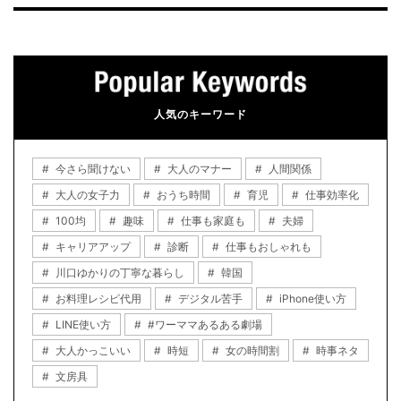
人気のキーワード
今さら聞けない
大人のマナー
人間関係
大人の女子力
おうち時間
育児
仕事効率化
100均
趣味
仕事も家庭も
夫婦
キャリアアップ
診断
仕事もおしゃれも
川口ゆかりの丁寧な暮らし
韓国
お料理レシピ代用
デジタル苦手
iPhone使い方
LINE使い方
#ワーママあるある劇場
大人かっこいい
時短
女の時間割
時事ネタ
文房具