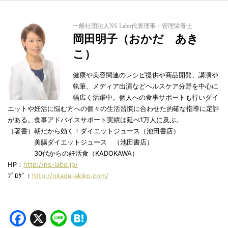
一般社団法人NS Labo代表理事・管理栄養士
岡田明子（おかだ あき
こ）
健康や美容関連のレシピ提供や商品開発、講演や
執筆、メディア出演などヘルスケア分野を中心に
幅広く活躍中。個人への食事サポートも行いダイ
エットや妊活に悩む方への個々の生活習慣に合わせた的確な指導に定評
がある。食事アドバイスサポート実績は延べ1万人に及ぶ。
（著書）朝だから効く！ダイエットジュース（池田書店）
美腸ダイエットジュース （池田書店）
30代からの妊活食（KADOKAWA）
HP：
http://ns-labo.jp/
ﾌﾞﾛｸﾞ：
http://okada-akiko.com/
Facebook
X
Line
Hatena