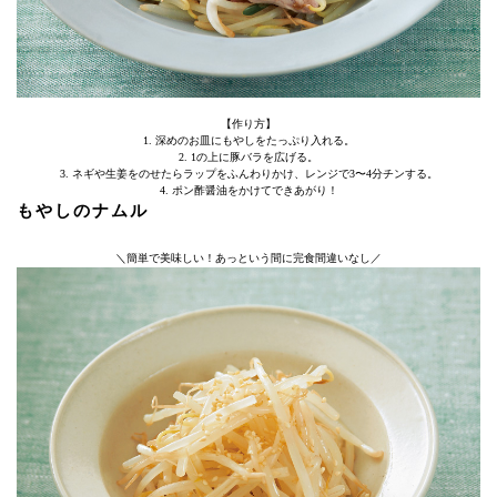
【作り方】
1. 深めのお皿にもやしをたっぷり入れる。
2. 1の上に豚バラを広げる。
3. ネギや生姜をのせたらラップをふんわりかけ、レンジで3〜4分チンする。
4. ポン酢醤油をかけてできあがり！
もやしのナムル
＼簡単で美味しい！あっという間に完食間違いなし／