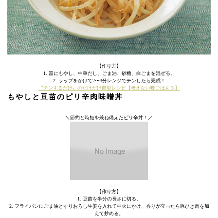
【作り方】
1. 器にもやし、中華だし、ごま油、砂糖、白ごまを混ぜる。
2. ラップをかけて2〜3分レンジでチンしたら完成！
〝チンするだけ〟のだけだけ簡単レシピ【考えない晩ごはん３】
もやしと豆苗のピリ辛肉味噌丼
＼節約と時短を兼ね備えたピリ辛丼！／
【作り方】
1. 豆苗を半分の長さに切る。
2. フライパンにごま油とすりおろし生姜を入れて中火にかけ、香りが立ったら豚ひき肉を加
えて炒める。