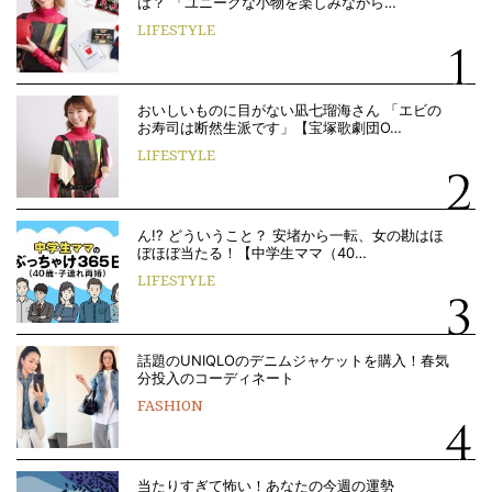
は？ 「ユニークな小物を楽しみながら…
LIFESTYLE
おいしいものに目がない凪七瑠海さん 「エビの
お寿司は断然生派です」【宝塚歌劇団O…
LIFESTYLE
ん!? どういうこと？ 安堵から一転、女の勘はほ
ぼほぼ当たる！【中学生ママ（40…
LIFESTYLE
話題のUNIQLOのデニムジャケットを購入！春気
分投入のコーディネート
FASHION
当たりすぎて怖い！あなたの今週の運勢