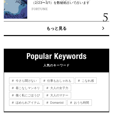
（2/23〜3/1）を数秘術占いで占います
FORTUNE
もっと見る
人気のキーワード
今さら聞けない
仕事もおしゃれも
こなれ感
着こなしマンネリ
大人の女子力
働く私にごほうび
大人のマナー
ほめられアイテム
Domanist
おうち時間