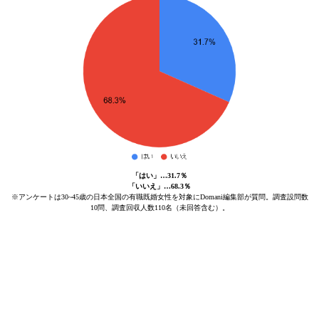
「はい」…31.7％
「いいえ」…68.3％
※アンケートは30~45歳の日本全国の有職既婚女性を対象にDomani編集部が質問。調査設問数
10問、調査回収人数110名（未回答含む）。