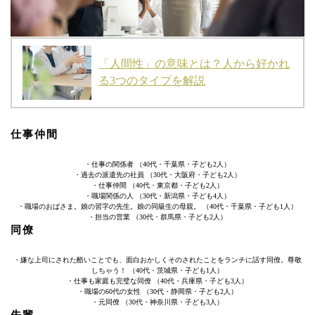
「人間性」の意味とは？人から好かれ
る3つのタイプを解説
仕事仲間
・仕事の関係者 （40代・千葉県・子ども2人）
・過去の派遣先の社員 （30代・大阪府・子ども2人）
・仕事仲間 （40代・東京都・子ども2人）
・職場関係の人 （30代・新潟県・子ども4人）
・職場のおばさま。娘の習字の先生。娘の同級生の母親。 （40代・千葉県・子ども1人）
・担当の営業 （30代・群馬県・子ども2人）
同僚
・嫌な上司にされた酷いことでも、面白おかしくそのされたことをランチに話す同僚。尊敬
しちゃう！ （40代・茨城県・子ども1人）
・仕事も家庭も完璧な同僚 （40代・兵庫県・子ども3人）
・職場の60代の女性 （30代・静岡県・子ども2人）
・元同僚 （30代・神奈川県・子ども3人）
先輩