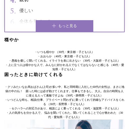
優しい
全体を見ている
もっと見る
穏やか
・いつも穏やか （30代・東京都・子ども1人）
・おおらか （40代・東京都・子ども2人）
・愚痴を優しく聞いてくれる。イライラを表に出さない （30代・大阪府・子ども2人）
・上に立つ人は穏やかな人で、みんなに好かれる人でなくてはならないと感じる （40代・愛
知県・子ども1人）
困ったときに助けてくれる
・クソみたいなお局おばさん(上司)が多い中、私と同時期に入社した60代の女性は、まさに地
獄の中の仏！ 困った時には必ず助けてくれます。仕事もできるし、大人。自分の時間を人
に使える人って素敵ですよね （30代・静岡県・子ども2人）
・いつどんな時も、相談(仕事、プライベート問わず)に乗ってくれて的確なアドバイスをくれ
る （30代・長野県・子ども1人）
・セクハラへの対応力があり、相談によく乗ってくれる （30代・滋賀県・子ども1人）
・人の気持ちを分かる人で、 悩みを聞いてくれた。聞いてくれることで心が救われた （30
代・愛知県・子ども1人）