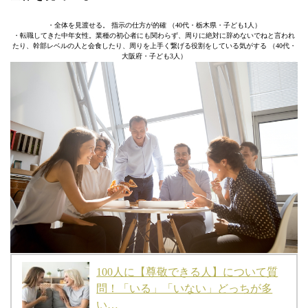
・全体を見渡せる。 指示の仕方が的確 （40代・栃木県・子ども1人）
・転職してきた中年女性。業種の初心者にも関わらず、周りに絶対に辞めないでねと言われ
たり、幹部レベルの人と会食したり、周りを上手く繋げる役割をしている気がする （40代・
大阪府・子ども3人）
100人に【尊敬できる人】について質
問！「いる」「いない」どっちが多
い…