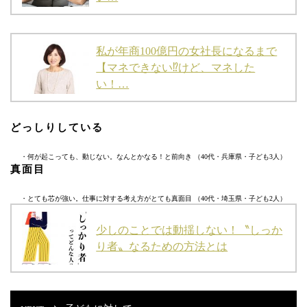
私が年商100億円の女社長になるまで
【マネできない⁉けど、マネした
い！…
どっしりしている
・何が起こっても、動じない。なんとかなる！と前向き （40代・兵庫県・子ども3人）
真面目
・とても芯が強い。仕事に対する考え方がとても真面目 （40代・埼玉県・子ども2人）
少しのことでは動揺しない！〝しっか
り者〟なるための方法とは