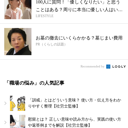
100人に質問！「優しくなりたい」と思う
ことはある？周りに本当に優しい人はい
LIFESTYLE
る？...
お墓の撤去にいくらかかる？墓じまい費用
PR（くらしの話題）
Recommended by
「職場の悩み」の人気記事
「訓戒」とはどういう意味？ 使い方・伝え方をわか
りやすく整理【社労士監修】
慰留とは？ 正しい意味や読み方から、実践の使い方
や返答例までを解説【社労士監修】