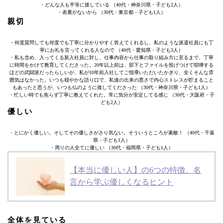
・どんな人も平等に接している （40代・神奈川県・子ども2人）
・表裏がないから （30代・東京都・子ども1人）
親切
・何度質問しても何度でも丁寧に分かりやすく答えてくれるし、私のような派遣社員にも丁
寧にお礼を言ってくれる人なので （40代・愛知県・子ども3人）
・私も含め、入ってくる新入社員に対し、仕事内容から仕事の取り組み方に至るまで、丁寧
に時間をかけて教育してくださった。20年以上前は、部下とファイルを投げつけて喧嘩する
ほどの武闘派だったらしいが、私が10年前入社してご指導いただいたかぎり、全くそんな雰
囲気はなかった。いつも穏やかな語り口で、私達の出来の悪さで内心ストレスが貯まること
もあったと思うが、いつも仏のように接してくださった （30代・神奈川県・子ども1人）
・忙しい時でも焦らず丁寧に教えてくれた。常に気分が安定してる感じ （30代・大阪府・子
ども2人）
優しい
・とにかく優しい。そしてその優しさがさり気ない。そういうところが素敵！ （40代・千葉
県・子ども1人）
・周りの人全てに優しい （30代・福岡県・子ども1人）
【本当に優しい人】の6つの特徴。名
言から学ぶ優しくなるヒント
全体を見ている