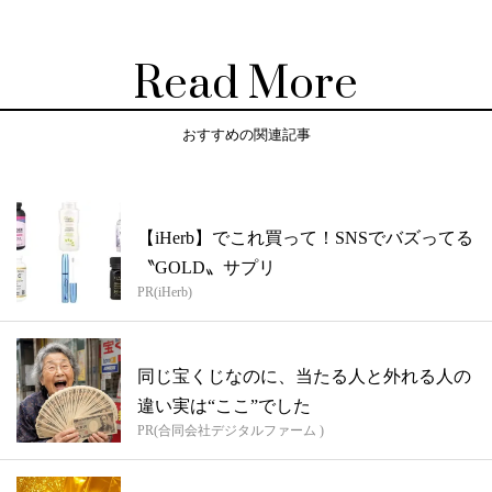
Read More
おすすめの関連記事
【iHerb】でこれ買って！SNSでバズってる
〝GOLD〟サプリ
PR(iHerb)
同じ宝くじなのに、当たる人と外れる人の
違い実は“ここ”でした
PR(合同会社デジタルファーム )