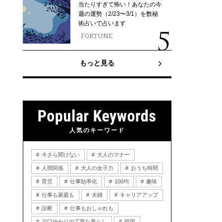
当たりすぎて怖い！あなたの今
週の運勢（2/23〜3/1）を数秘
術占いで占います
FORTUNE
もっと見る
人気のキーワード
今さら聞けない
大人のマナー
人間関係
大人の女子力
おうち時間
育児
仕事効率化
100均
趣味
仕事も家庭も
夫婦
キャリアアップ
診断
仕事もおしゃれも
川口ゆかりの丁寧な暮らし
韓国