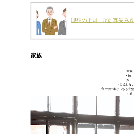
理想の上司、3位 真矢みき
家族
・家族
・妹 
・娘！
・妥協しない
・育児や仕事どっちも完璧
・小姑