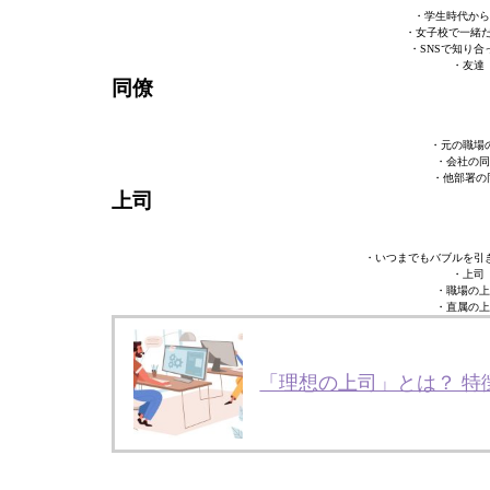
・学生時代から
・女子校で一緒だ
・SNSで知り合
・友達
同僚
・元の職場の
・会社の同
・他部署の
上司
・いつまでもバブルを引き
・上司
・職場の上
・直属の上
「理想の上司」とは？ 