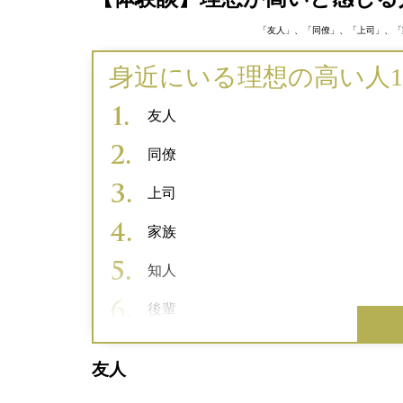
「友人」、「同僚」、「上司」、「
身近にいる理想の高い人1
友人
同僚
上司
家族
知人
後輩
友人