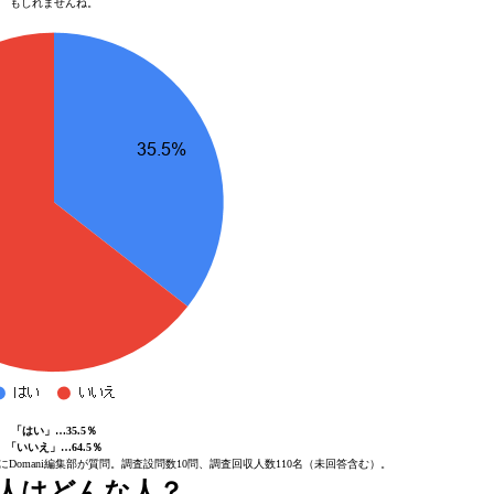
もしれませんね。
「はい」…35.5％
「いいえ」…64.5％
にDomani編集部が質問。調査設問数10問、調査回収人数110名（未回答含む）。
人はどんな人？