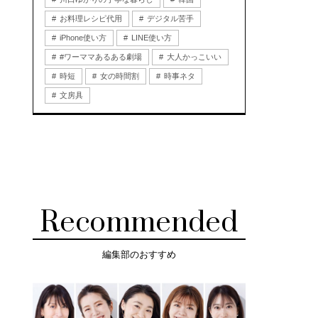
お料理レシピ代用
デジタル苦手
iPhone使い方
LINE使い方
#ワーママあるある劇場
大人かっこいい
時短
女の時間割
時事ネタ
文房具
Recommended
編集部のおすすめ