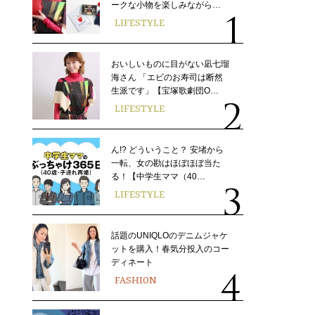
ークな小物を楽しみながら…
LIFESTYLE
おいしいものに目がない凪七瑠
海さん 「エビのお寿司は断然
生派です」【宝塚歌劇団O…
LIFESTYLE
ん!? どういうこと？ 安堵から
一転、女の勘はほぼほぼ当た
る！【中学生ママ（40…
LIFESTYLE
話題のUNIQLOのデニムジャケ
ットを購入！春気分投入のコー
ディネート
FASHION