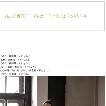
、2位 米倉涼子、1位は？ 理想の上司の条件も
 （40代・秋田県・子ども3人）
（30代・宮崎県・子ども2人）
 （40代・福岡県・子ども2人）
息子（40代・新潟県・子ども2人）
にやり遂げたい夫 （30代・東京都・子ども1人）
 （40代・京都府・子ども3人）