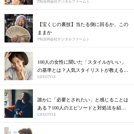
PR(合同会社デジタルファーム )
【宝くじの裏技】当たる側に回るか、この
ままか
PR(合同会社デジタルファーム )
100人の女性に聞いた「スタイルがいい」
の基準とは？人気スタイリストが教える
LIFESTYLE
〝ス...
誰かに「必要とされたい」と感じることは
ある？100人のエピソードと対処法を紹介
LIFESTYLE
【...