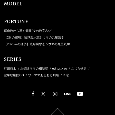
MODEL
FORTUNE
運命数から導く週間“女の数字占い”
【2月の運勢】琉球風水志シウマの九星気学
【2026年の運勢】琉球風水志シウマの九星気学
SERIES
町田啓太
お受験ママの相談室
editor_kao
こじらせ男
/
/
/
/
宝塚歌劇団OG
ワーママあるある劇場
耳恋
/
/