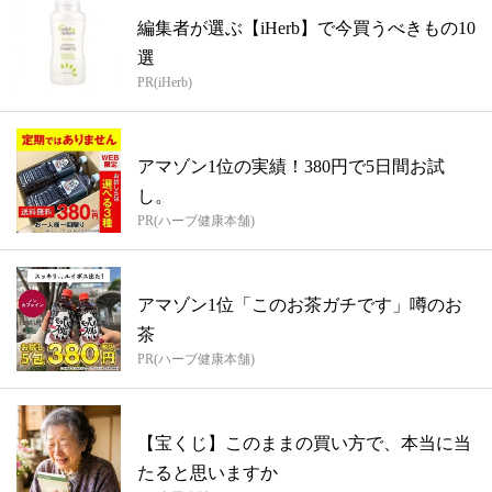
編集者が選ぶ【iHerb】で今買うべきもの10
選
PR(iHerb)
アマゾン1位の実績！380円で5日間お試
し。
PR(ハーブ健康本舗)
アマゾン1位「このお茶ガチです」噂のお
茶
PR(ハーブ健康本舗)
【宝くじ】このままの買い方で、本当に当
たると思いますか