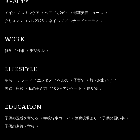
BEAUTY
メイク
スキンケア
ヘア
ボディ
最新美容ニュース
/
/
/
/
/
クリスマスコフレ2025
ネイル
インナービューティ
/
/
/
WORK
雑学
仕事
デジタル
/
/
/
LIFESTYLE
暮らし
フード
エンタメ
ヘルス
子育て
旅・お出かけ
/
/
/
/
/
/
夫婦・家族
私の生き方
100人アンケート
贈り物
/
/
/
/
EDUCATION
子供の五感を育てる
学校行事コーデ
教育現場より
子供の習い事
/
/
/
/
子供の進路・学校
/