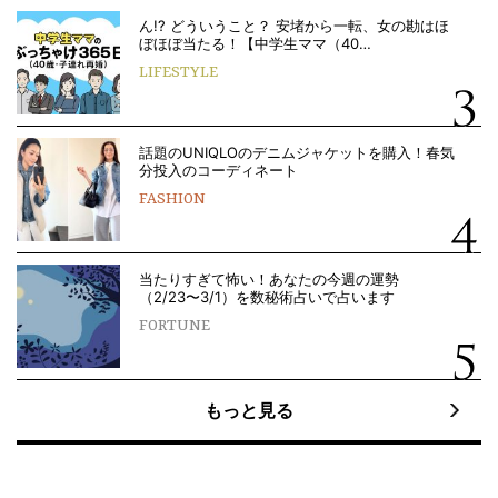
ん!? どういうこと？ 安堵から一転、女の勘はほ
ぼほぼ当たる！【中学生ママ（40…
LIFESTYLE
話題のUNIQLOのデニムジャケットを購入！春気
分投入のコーディネート
FASHION
当たりすぎて怖い！あなたの今週の運勢
（2/23〜3/1）を数秘術占いで占います
FORTUNE
もっと見る