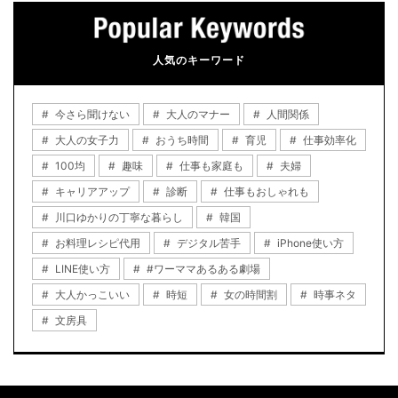
人気のキーワード
今さら聞けない
大人のマナー
人間関係
大人の女子力
おうち時間
育児
仕事効率化
100均
趣味
仕事も家庭も
夫婦
キャリアアップ
診断
仕事もおしゃれも
川口ゆかりの丁寧な暮らし
韓国
お料理レシピ代用
デジタル苦手
iPhone使い方
LINE使い方
#ワーママあるある劇場
大人かっこいい
時短
女の時間割
時事ネタ
文房具