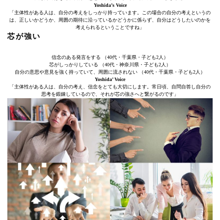
Yoshida’s Voice
「主体性がある人は、自分の考えをしっかり持っています。この場合の自分の考えというの
は、正しいかどうか、周囲の期待に沿っているかどうかに係らず、自分はどうしたいのかを
考えられるということですね」
芯が強い
信念のある発言をする （40代・千葉県・子ども2人）
芯がしっかりしている （40代・神奈川県・子ども2人）
自分の意思や意見を強く持っていて、周囲に流されない （40代・千葉県・子ども2人）
Yoshida’ Voice
「主体性がある人は、自分の考え、信念をとても大切にします。常日頃、自問自答し自分の
思考を鍛錬しているので、それが芯の強さへと繋がるのです」