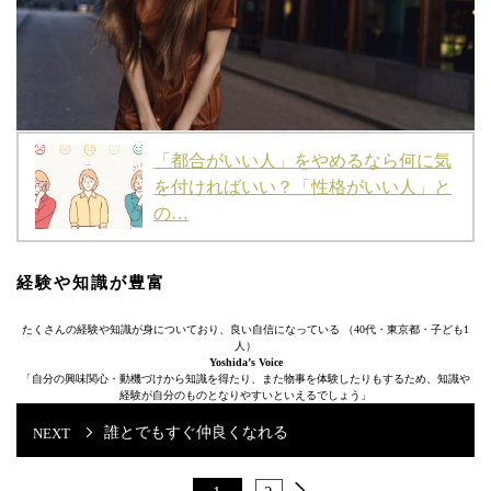
「都合がいい人」をやめるなら何に気
を付ければいい？「性格がいい人」と
の…
経験や知識が豊富
たくさんの経験や知識が身についており、良い自信になっている （40代・東京都・子ども1
人）
Yoshida’s Voice
「自分の興味関心・動機づけから知識を得たり、また物事を体験したりもするため、知識や
経験が自分のものとなりやすいといえるでしょう」
誰とでもすぐ仲良くなれる