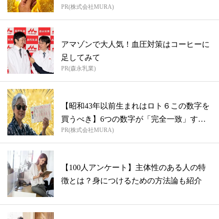
PR(株式会社MURA)
アマゾンで大人気！血圧対策はコーヒーに
足してみて
PR(森永乳業)
【昭和43年以前生まれはロト６この数字を
買うべき】6つの数字が「完全一致」する
PR(株式会社MURA)
方...
【100人アンケート】主体性のある人の特
徴とは？身につけるための方法論も紹介