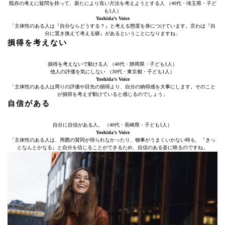
既存の考えに疑問を持って、新たにより良い方法を考えようとする人 （40代・埼玉県・子ど
も1人）
Yoshida’s Voice
「主体性のある人は『自分ならどうする？』と考える態度を身につけています。言わば『自
分に置き換えて考える癖』があるということになりますね」
損得を考えない
損得を考えないで動ける人 （40代・静岡県・子ども1人）
他人の評価を気にしない （30代・東京都・子ども1人）
Yoshida’s Voice
「主体性のある人は周りの評価や目先の損得より、自分の納得感を大事にします。そのこと
が損得を考えず動けていると感じるのでしょう」
自信がある
自分に自信がある人。 （40代・長崎県・子ども1人）
Yoshida’s Voice
「主体性のある人は、周囲の賛同が得られなかったり、物事がうまくいかない時も、『きっ
となんとかなる』と自分を信じることができるため、自信のある姿に映るのですね」