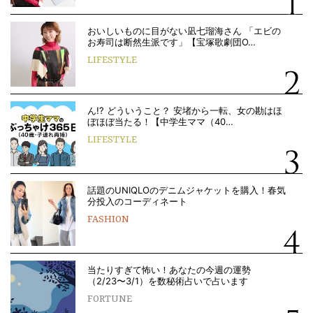
おいしいものに目がない凪七瑠海さん 「エビの
お寿司は断然生派です」【宝塚歌劇団O…
LIFESTYLE
ん!? どういうこと？ 安堵から一転、女の勘はほ
ぼほぼ当たる！【中学生ママ（40…
LIFESTYLE
話題のUNIQLOのデニムジャケットを購入！春気
分投入のコーディネート
FASHION
当たりすぎて怖い！あなたの今週の運勢
（2/23〜3/1）を数秘術占いで占います
FORTUNE