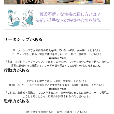
「優柔不断」な性格の直し方とは？
決断が苦手な人の特徴や心情を解説
リーダシップがある
リーダーシップがあり自分の考えを持っている （40代・兵庫県・子ども3人）
リーダシップがとれる上司は主体性を感じられる （40代・熊本県・子ども2人）
Yoshida’s Voice
「実は、主体性＝リーダーシップ、ではありませんが、しっかり自分の考えを持ち、自分の
言動に責任を持つ態度から、リーダー役を果たすことが多いかもしれませんね」
行動力がある
とにかく行動力がある （40代・愛知県・子ども3人）
後回しにしたり、見て見ぬ振りなどせず率先して動く （30代・岐阜県・子ども2人）
Yoshida’s Voice
「これも、主体性＝行動力、ではありませんが、自分が信じることは自分のペースで実現し
ようとすることから、行動力が評価されるのだと思います」
思考力がある
自分で考えて行動する力 （30代・兵庫県・子ども1人）