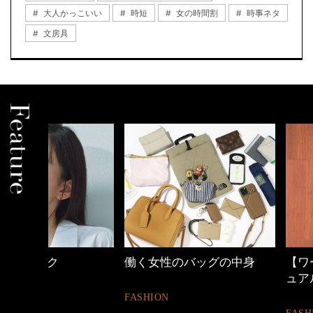
大人かっこいい
時短
女の時間割
時事ネタ
文房具
働く女性のバッグの中身
【ワーママのきれ
ュアル通勤】
FASHION