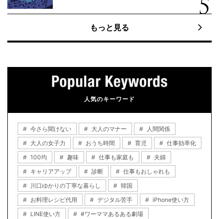
もっと見る
人気のキーワード
今さら聞けない
大人のマナー
人間関係
大人の女子力
おうち時間
育児
仕事効率化
100均
趣味
仕事も家庭も
夫婦
キャリアアップ
診断
仕事もおしゃれも
川口ゆかりの丁寧な暮らし
韓国
お料理レシピ代用
デジタル苦手
iPhone使い方
LINE使い方
#ワーママあるある劇場