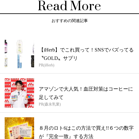
Read More
おすすめの関連記事
【iHerb】でこれ買って！SNSでバズってる
〝GOLD〟サプリ
PR(iHerb)
アマゾンで大人気！血圧対策はコーヒーに
足してみて
PR(森永乳業)
８月のロト6はこの方法で買え!!６つの数字
が『完全一致』する方法