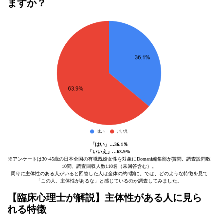
ますか？
「はい」…36.1％
「いいえ」…63.9%
※アンケートは30~45歳の日本全国の有職既婚女性を対象にDomani編集部が質問。調査設問数
10問、調査回収人数110名（未回答含む）。
周りに主体性のある人がいると回答した人は全体の約4割に。では、どのような特徴を見て
「この人、主体性があるな」と感じているのか調査してみました。
【臨床心理士が解説】主体性がある人に見ら
れる特徴