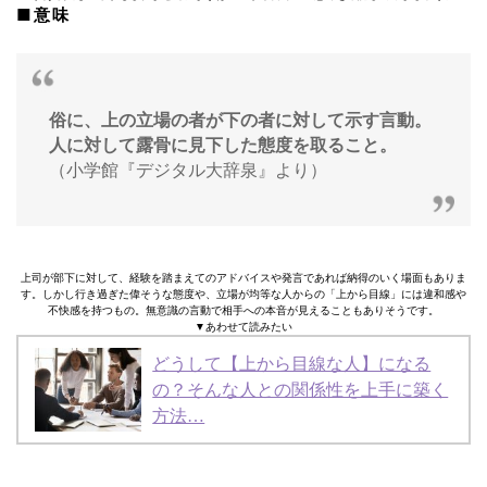
■意味
俗に、上の立場の者が下の者に対して示す言動。
人に対して露骨に見下した態度を取ること。
（小学館『デジタル大辞泉』より）
上司が部下に対して、経験を踏まえてのアドバイスや発言であれば納得のいく場面もありま
す。しかし行き過ぎた偉そうな態度や、立場が均等な人からの「上から目線」には違和感や
不快感を持つもの。無意識の言動で相手への本音が見えることもありそうです。
▼あわせて読みたい
どうして【上から目線な人】になる
の？そんな人との関係性を上手に築く
方法…