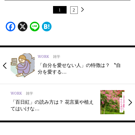
1
2
Facebook
X
Line
Hatena
WORK
雑学
「自分を愛せない人」の特徴は？ 〝自
分を愛する…
WORK
雑学
「百日紅」の読み方は？ 花言葉や植え
てはいけな…