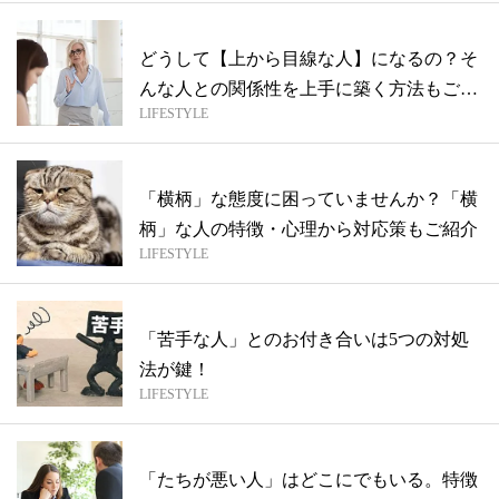
どうして【上から目線な人】になるの？そ
んな人との関係性を上手に築く方法もご紹
LIFESTYLE
介！
「横柄」な態度に困っていませんか？「横
柄」な人の特徴・心理から対応策もご紹介
LIFESTYLE
「苦手な人」とのお付き合いは5つの対処
法が鍵！
LIFESTYLE
「たちが悪い人」はどこにでもいる。特徴