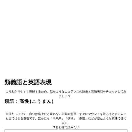
類義語と英語表現
よりわかりやすく理解するため、似たようなニュアンスの語彙と英語表現をチェックしてみ
ましょう。
類語：高慢(こうまん)
自信たっぷりで、自分は格上だと疑わない言動や態度。すぐにマウントを取ろうとする人に
も当てはまる表現です。ほかにも「高飛車」「横柄」「傲慢」などが似たような意味で使え
ます。
▼あわせて読みたい