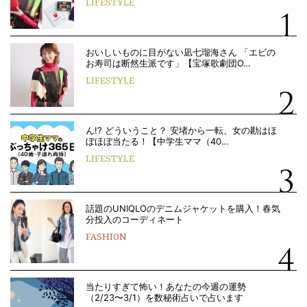
LIFESTYLE
おいしいものに目がない凪七瑠海さん 「エビの
お寿司は断然生派です」【宝塚歌劇団O…
LIFESTYLE
ん!? どういうこと？ 安堵から一転、女の勘はほ
ぼほぼ当たる！【中学生ママ（40…
LIFESTYLE
話題のUNIQLOのデニムジャケットを購入！春気
分投入のコーディネート
FASHION
当たりすぎて怖い！あなたの今週の運勢
（2/23〜3/1）を数秘術占いで占います