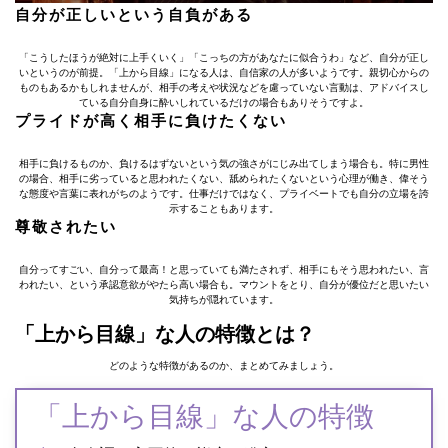
自分が正しいという自負がある
「こうしたほうが絶対に上手くいく」「こっちの方があなたに似合うわ」など、自分が正し
いというのが前提。「上から目線」になる人は、自信家の人が多いようです。親切心からの
ものもあるかもしれませんが、相手の考えや状況などを慮っていない言動は、アドバイスし
ている自分自身に酔いしれているだけの場合もありそうですよ。
プライドが高く相手に負けたくない
相手に負けるものか、負けるはずないという気の強さがにじみ出てしまう場合も。特に男性
の場合、相手に劣っていると思われたくない、舐められたくないという心理が働き、偉そう
な態度や言葉に表れがちのようです。仕事だけではなく、プライベートでも自分の立場を誇
示することもあります。
尊敬されたい
自分ってすごい、自分って最高！と思っていても満たされず、相手にもそう思われたい、言
われたい、という承認意欲がやたら高い場合も。マウントをとり、自分が優位だと思いたい
気持ちが隠れています。
「上から目線」な⼈の特徴とは？
どのような特徴があるのか、まとめてみましょう。
「上から目線」な⼈の特徴