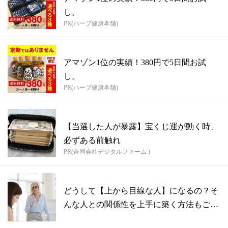
し。
PR(ハーブ健康本舗)
アマゾン1位の実績！380円で5日間お試
し。
PR(ハーブ健康本舗)
【当選した人が暴露】宝くじ運が動く時、
必ずある前触れ
PR(合同会社デジタルファーム )
どうして【上から目線な人】になるの？そ
んな人との関係性を上手に築く方法もご紹
介！