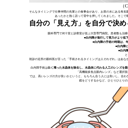
（C）
そんなタイミングで仕事仲間の先輩との食事会があり、お茶の水にある有名
あったかと熱く語って背中を押してくれました。そこで
自分の「見え方」を自分で決め
眼科専門で何十室と診察室が並ぶ大型専門病院。患者数も治療
■白内障が進行して視力がより低
■白内障の手術の時期は、
■白内障
■白内
と
初診の近所の眼科医が言った「手術されるタイミングは人それぞれ」はあな
白内障手術は
白く濁った水晶体を除去し、水晶体に代わる人工のレンズを眼
「高機能多焦点眼内レンズ」など選択肢
では、高いレンズの方が良いかというと、もちろん合う人には良いし、合わな
鏡をどうするかなど、ひとりひとりの