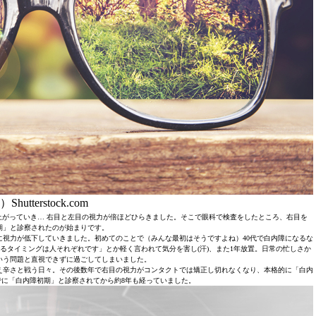
Shutterstock.com
上がっていき… 右目と左目の視力が倍ほどひらきました。そこで眼科で検査をしたところ、右目を
期」と診察されたのが始まりです。
に視力が低下していきました。初めてのことで（みんな最初はそうですよね）40代で白内障になるな
るタイミングは人それぞれです」とか軽く言われて気分を害し(汗)、また1年放置。日常の忙しさか
いう問題と直視できずに過ごしてしまいました。
え辛さと戦う日々。その後数年で右目の視力がコンタクトでは矯正し切れなくなり、本格的に「白内
に「白内障初期」と診察されてから約8年も経っていました。