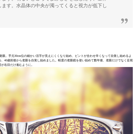
します。水晶体の中央が濁ってくると視力が低下し
る老眼。手元30cm位の細かい活字が見えにくくなり始め、ピントが合わせ辛くなって自覚し始めるよ
、40歳前後から老眼を自覚し始めました。軽度の老眼鏡を使い始めて数年後、老眼だけでなく近視
度が右目だけ進むように。