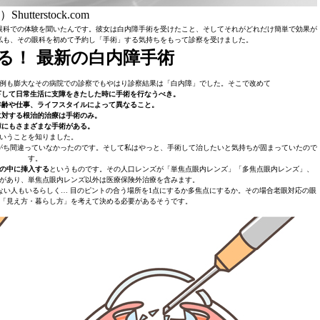
Shutterstock.com
眼科での体験を聞いたんです。彼女は白内障手術を受けたこと、そしてそれがどれだけ簡単で効果が
私も、その眼科を初めて予約し「手術」する気持ちをもって診察を受けました。
る！ 最新の白内障手術
例も膨大なその病院での診察でもやはり診察結果は「白内障」でした。そこで改めて
下して日常生活に支障をきたした時に手術を行なうべき。
年齢や仕事、ライフスタイルによって異なること。
に対する根治的治療は手術のみ。
障にもさまざまな手術がある。
いうことを知りました。
がち間違っていなかったのです。そして私はやっと、手術して治したいと気持ちが固まっていたので
す。
の中に挿入する
というものです。その人口レンズが「単焦点眼内レンズ」「多焦点眼内レンズ」、
があり、単焦点眼内レンズ以外は医療保険外治療を含みます。
い人もいるらしく… 目のピントの合う場所を1点にするか多焦点にするか。その場合老眼対応の眼
「見え方・暮らし方」を考えて決める必要があるそうです。