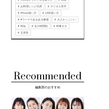
お料理レシピ代用
デジタル苦手
iPhone使い方
LINE使い方
#ワーママあるある劇場
大人かっこいい
時短
女の時間割
時事ネタ
文房具
Recommended
編集部のおすすめ