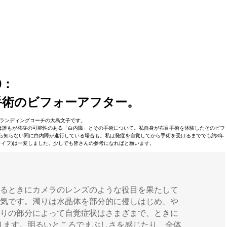
0：
手術のビフォーアフター。
ランディングコーチの大島文子です。
は誰もが発症の可能性のある「白内障」とその手術について。私自身が右目手術を体験したそのビフ
ら知らない間に白内障が進行している場合も。私は発症を自覚してから手術を受けるまででも約8年
 ライフ)は一変しました。少しでも皆さんの参考になればと願います。
見るときにカメラのレンズのような役目を果たして
病気です。濁りは水晶体を部分的に侵しはじめ、や
濁りの部分によって自覚症状はさまざまで、ときに
ります。明るいところでまぶしさを感じたり、全体