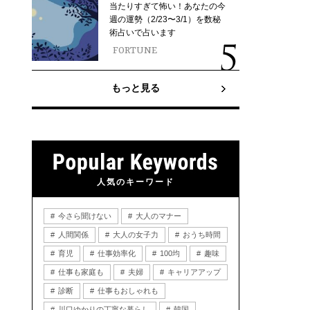
当たりすぎて怖い！あなたの今
週の運勢（2/23〜3/1）を数秘
術占いで占います
FORTUNE
もっと見る
人気のキーワード
今さら聞けない
大人のマナー
人間関係
大人の女子力
おうち時間
育児
仕事効率化
100均
趣味
仕事も家庭も
夫婦
キャリアアップ
診断
仕事もおしゃれも
川口ゆかりの丁寧な暮らし
韓国