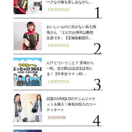
ークな小物を楽しみながら…
LIFESTYLE
おいしいものに目がない凪七瑠
海さん 「エビのお寿司は断然
生派です」【宝塚歌劇団O…
LIFESTYLE
ん!? どういうこと？ 安堵から
一転、女の勘はほぼほぼ当た
る！【中学生ママ（40…
LIFESTYLE
話題のUNIQLOのデニムジャケ
ットを購入！春気分投入のコー
ディネート
FASHION