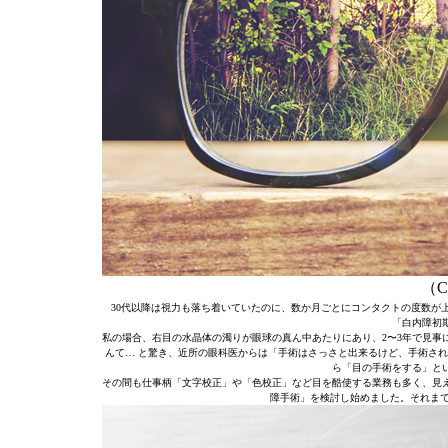
（C）
30代以降は視力も落ち着いていたのに、数か月ごとにコンタクトの度数が
「白内障初
私の場合、右目の水晶体の濁りが眼球の真ん中あたりにあり、2〜3年で見事
んて… と驚き、近所の眼科医からは「手術はさっさと出来るけど、手術され
ら「目の手術をする」と
その間も仕事柄「文字校正」や「色校正」など目を酷使する業務も多く、見
障手術」を検討し始めました。それまで