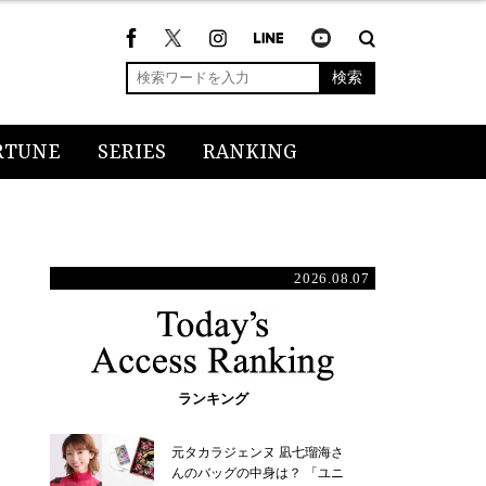
検索
RTUNE
SERIES
RANKING
2026.08.07
ランキング
元タカラジェンヌ 凪七瑠海さ
んのバッグの中身は？ 「ユニ