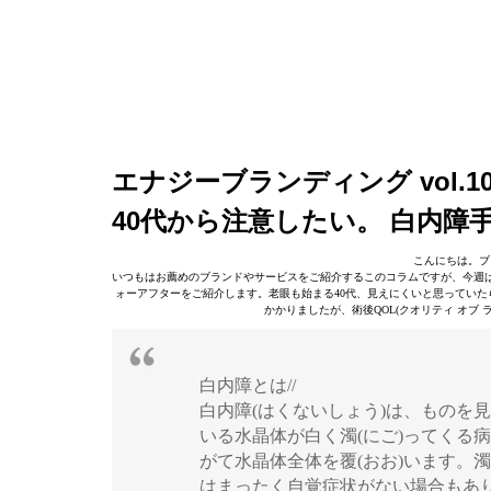
エナジーブランディング vol.1
40代から注意したい。 白内障
こんにちは。ブ
いつもはお薦めのブランドやサービスをご紹介するこのコラムですが、今週
ォーアフターをご紹介します。老眼も始まる40代、見えにくいと思っていた
かかりましたが、術後QOL(クオリティ オブ
白内障とは//
白内障(はくないしょう)は、ものを
いる水晶体が白く濁(にご)ってくる
がて水晶体全体を覆(おお)います。
はまったく自覚症状がない場合もあ