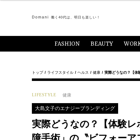
Domani
働く40代は、明日も楽しい！
FASHION
BEAUTY
WOR
トップ
ライフスタイル
ヘルス
健康
実際どうなの？【体
LIFESTYLE
健康
大島文子のエナジーブランディング
実際どうなの？【体験レ
障手術」の〝ビフォーア