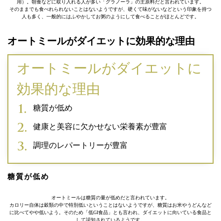
用）。朝食などに取り入れる人が多い「グラノーラ」の主原料だと言われています。
そのままでも食べれられないことはないようですが、硬くて味がないなどという印象を持つ
人も多く、一般的にはふやかしてお粥のようにして食べることがほとんどです。
オートミールがダイエットに効果的な理由
オートミールがダイエットに
効果的な理由
糖質が低め
健康と美容に欠かせない栄養素が豊富
調理のレパートリーが豊富
糖質が低め
オートミールは糖質の量が低めだと言われています。
カロリー自体は穀類の中で特別低いということはないようですが、糖質はお米やうどんなど
に比べてやや低いよう。そのため「低GI食品」とも言われ、ダイエットに向いている食品と
して認知されているようです。