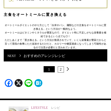
主食をオートミールに置き換える
オートミールダイエットのやり方として「白米やパン、麺類などの主食をオートミールに置
き換える」という方法が一般的なよう。
オートミールはビタミンやミネラルが豊富なので、ダイエット時に不足しがちな栄養素を補
給できるという点でも◎！
ただしあくまで「置き換える」という方法が推奨されていて、いくら栄養素が豊富だからと
言って普段の食事にただ追加するだけだと、カロリーや糖質過多になってしまう可能性があ
るので注意が必要だと言われています。
おすすめのアレンジレシピ
1
2
Facebook
X
Line
Hatena
LIFESTYLE
レシピ