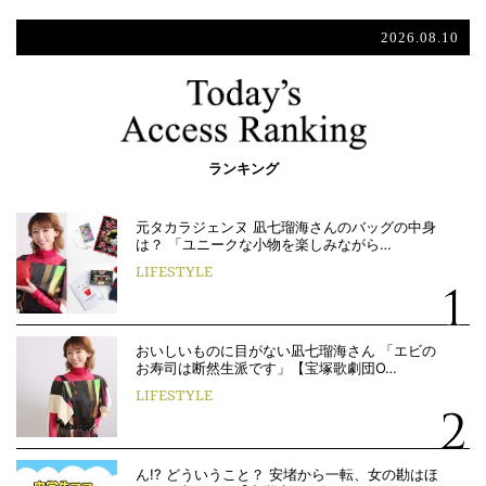
2026.08.10
ランキング
元タカラジェンヌ 凪七瑠海さんのバッグの中身
は？ 「ユニークな小物を楽しみながら…
LIFESTYLE
おいしいものに目がない凪七瑠海さん 「エビの
お寿司は断然生派です」【宝塚歌劇団O…
LIFESTYLE
ん!? どういうこと？ 安堵から一転、女の勘はほ