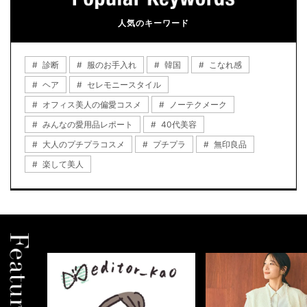
人気のキーワード
診断
服のお手入れ
韓国
こなれ感
ヘア
セレモニースタイル
オフィス美人の偏愛コスメ
ノーテクメーク
みんなの愛用品レポート
40代美容
大人のプチプラコスメ
プチプラ
無印良品
楽して美人