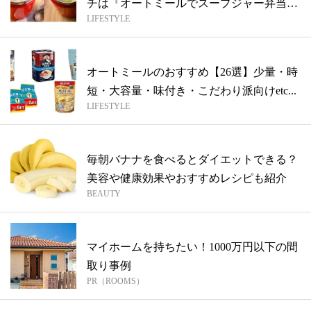
チは『オートミールでスープジャー弁当』
LIFESTYLE
に...
オートミールのおすすめ【26選】少量・時
短・大容量・味付き・こだわり派向けetc...
LIFESTYLE
毎朝バナナを食べるとダイエットできる？
美容や健康効果やおすすめレシピも紹介
BEAUTY
マイホームを持ちたい！1000万円以下の間
取り事例
PR（ROOMS）