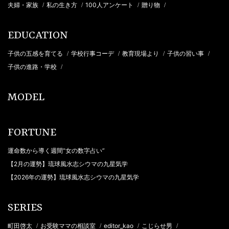
夫婦・家族
私の生き方
100人アンケート
贈り物
/
/
/
/
EDUCATION
子供の五感を育てる
学校行事コーデ
教育現場より
子供の習い事
/
/
/
/
子供の進路・学校
/
MODEL
FORTUNE
運命数から導く週間“女の数字占い”
【2月の運勢】琉球風水志シウマの九星気学
【2026年の運勢】琉球風水志シウマの九星気学
SERIES
町田啓太
お受験ママの相談室
editor_kao
こじらせ男
/
/
/
/