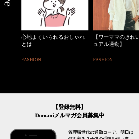
中身
心地よくいられるおしゃれ
【ワーママのきれ
とは
ュアル通勤】
FASHION
FASHION
【登録無料】
Domaniメルマガ会員募集中
管理職世代の通勤コーデ、明日は
何を着る？子供の受験や習い事、