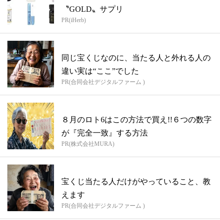
〝GOLD〟サプリ
PR(iHerb)
同じ宝くじなのに、当たる人と外れる人の
違い実は“ここ”でした
PR(合同会社デジタルファーム )
８月のロト6はこの方法で買え!!６つの数字
が『完全一致』する方法
PR(株式会社MURA)
宝くじ当たる人だけがやっていること、教
えます
PR(合同会社デジタルファーム )