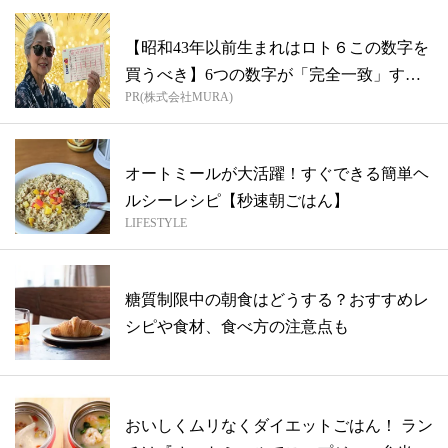
【昭和43年以前生まれはロト６この数字を
買うべき】6つの数字が「完全一致」する
PR(株式会社MURA)
方...
オートミールが大活躍！すぐできる簡単ヘ
ルシーレシピ【秒速朝ごはん】
LIFESTYLE
糖質制限中の朝食はどうする？おすすめレ
シピや食材、食べ方の注意点も
おいしくムリなくダイエットごはん！ ラン