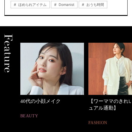
ほめられアイテム
Domanist
おうち時間
ク
【ワーママのきれいめカジ
優木まおみさ
ュアル通勤】
割。」
FASHION
LIFESTYLE