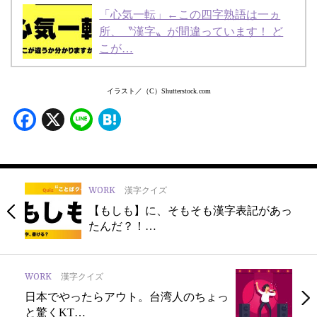
「心気一転」←この四字熟語は一ヵ
所、〝漢字〟が間違っています！ ど
こが…
イラスト／（C）Shutterstock.com
Facebook
X
Line
Hatena
WORK
漢字クイズ
【もしも】に、そもそも漢字表記があっ
たんだ？！…
WORK
漢字クイズ
日本でやったらアウト。台湾人のちょっ
と驚くKT…