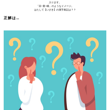
入ります。
「目+童=瞳」のようなイメージ。
はたして【いびき】の漢字表記は？？
正解は…