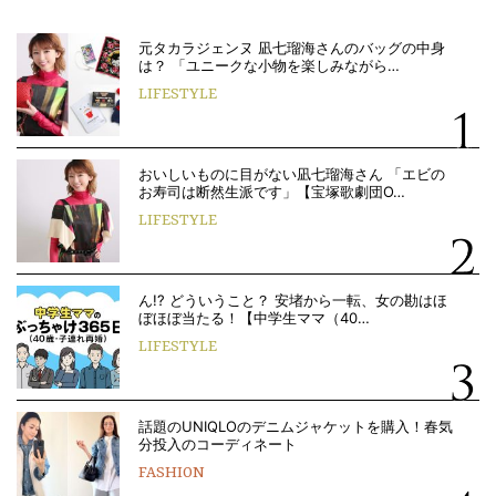
元タカラジェンヌ 凪七瑠海さんのバッグの中身
は？ 「ユニークな小物を楽しみながら…
LIFESTYLE
おいしいものに目がない凪七瑠海さん 「エビの
お寿司は断然生派です」【宝塚歌劇団O…
LIFESTYLE
ん!? どういうこと？ 安堵から一転、女の勘はほ
ぼほぼ当たる！【中学生ママ（40…
LIFESTYLE
話題のUNIQLOのデニムジャケットを購入！春気
分投入のコーディネート
FASHION