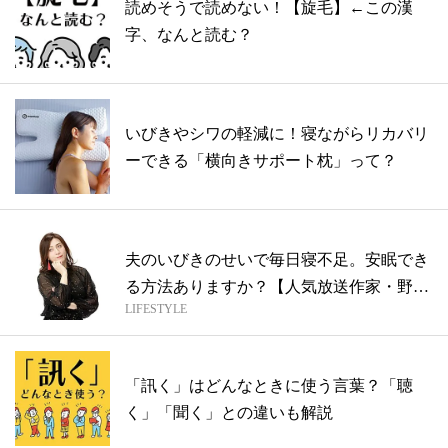
読めそうで読めない！【旋毛】←この漢
字、なんと読む？
いびきやシワの軽減に！寝ながらリカバリ
ーできる「横向きサポート枕」って？
夫のいびきのせいで毎日寝不足。安眠でき
る方法ありますか？【人気放送作家・野々
LIFESTYLE
村友...
「訊く」はどんなときに使う言葉？「聴
く」「聞く」との違いも解説