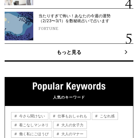
当たりすぎて怖い！あなたの今週の運勢
（2/23〜3/1）を数秘術占いで占います
FORTUNE
もっと見る
人気のキーワード
今さら聞けない
仕事もおしゃれも
こなれ感
着こなしマンネリ
大人の女子力
働く私にごほうび
大人のマナー