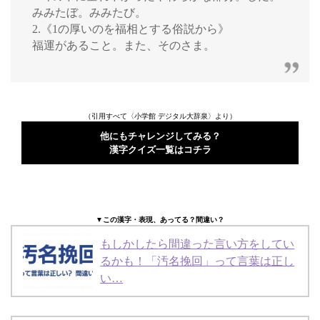
みみたぼ。みみたび。
2.《1の厚いのを福相とする俗説から》
福運があること。また、そのさま。
（引用すべて〈小学館 デジタル大辞泉〉より）
他にもチャレンジしてみる？
漢字クイズ一覧はコチラ
▼この漢字・表現、あってる？間違い？
もしかしたら間違った言い方をしてい
るかも！「汚名挽回」って言葉は正し
い…