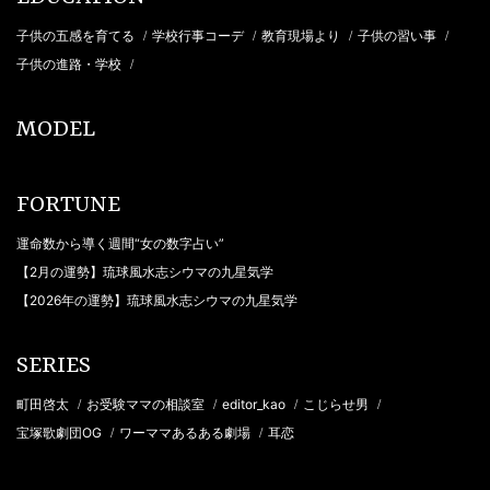
子供の五感を育てる
学校行事コーデ
教育現場より
子供の習い事
/
/
/
/
子供の進路・学校
/
MODEL
FORTUNE
運命数から導く週間“女の数字占い”
【2月の運勢】琉球風水志シウマの九星気学
【2026年の運勢】琉球風水志シウマの九星気学
SERIES
町田啓太
お受験ママの相談室
editor_kao
こじらせ男
/
/
/
/
宝塚歌劇団OG
ワーママあるある劇場
耳恋
/
/