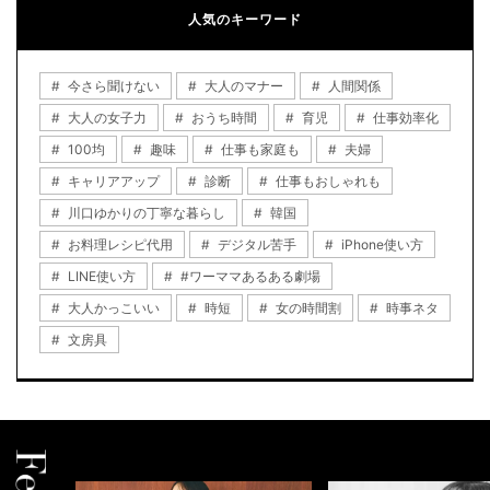
人気のキーワード
今さら聞けない
大人のマナー
人間関係
大人の女子力
おうち時間
育児
仕事効率化
100均
趣味
仕事も家庭も
夫婦
キャリアアップ
診断
仕事もおしゃれも
川口ゆかりの丁寧な暮らし
韓国
お料理レシピ代用
デジタル苦手
iPhone使い方
LINE使い方
#ワーママあるある劇場
大人かっこいい
時短
女の時間割
時事ネタ
文房具