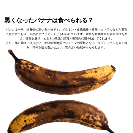
黒くなったバナナは食べられる？
バナナは本来、栄養価の高い食べ物です。ビタミン・食物繊維・葉酸・ミネラルなどが豊富
に含まれており、天然のサプリメントともいわれています。豊富な食物繊維が腸内環境を整
え、便秘を解消、ビタミンB群が脂質・糖質の代謝を助けてくれます。
また、他の果物には少ない、神経伝達物質セロトニンの原料となるトリプトファンを多く含
み、精神を落ち着かせたり、質のよい睡眠をもたらします。