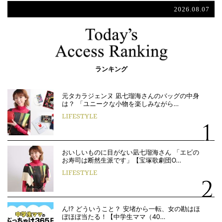
2026.08.07
ランキング
元タカラジェンヌ 凪七瑠海さんのバッグの中身
は？ 「ユニークな小物を楽しみながら…
LIFESTYLE
おいしいものに目がない凪七瑠海さん 「エビの
お寿司は断然生派です」【宝塚歌劇団O…
LIFESTYLE
ん!? どういうこと？ 安堵から一転、女の勘はほ
ぼほぼ当たる！【中学生ママ（40…