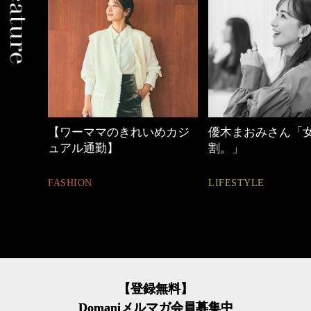
めカジ
優木まおみさん「女の時間
心地よくいられる
割。」
とは
LIFESTYLE
FASHION
【登録無料】
Domaniメルマガ会員募集中