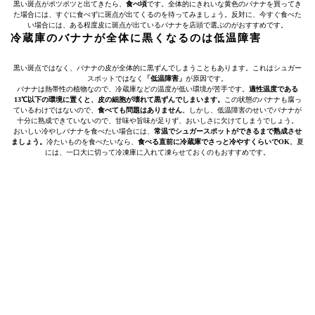
黒い斑点がポツポツと出てきたら、
食べ頃
です。全体的にきれいな黄色のバナナを買ってき
た場合には、すぐに食べずに斑点が出てくるのを待ってみましょう。反対に、今すぐ食べた
い場合には、ある程度皮に斑点が出ているバナナを店頭で選ぶのがおすすめです。
冷蔵庫のバナナが全体に黒くなるのは低温障害
黒い斑点ではなく、バナナの皮が全体的に黒ずんでしまうこともあります。これはシュガー
スポットではなく
「低温障害」
が原因です。
バナナは熱帯性の植物なので、冷蔵庫などの温度が低い環境が苦手です。
適性温度である
13℃以下の環境に置くと、皮の細胞が壊れて黒ずんでしまいます。
この状態のバナナも腐っ
ているわけではないので、
食べても問題はありません
。しかし、低温障害のせいでバナナが
十分に熟成できていないので、甘味や旨味が足りず、おいしさに欠けてしまうでしょう。
おいしい冷やしバナナを食べたい場合には、
常温でシュガースポットができるまで熟成させ
ましょう。
冷たいものを食べたいなら、
食べる直前に冷蔵庫でさっと冷やすくらいでOK
。夏
には、一口大に切って冷凍庫に入れて凍らせておくのもおすすめです。