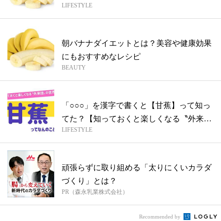
LIFESTYLE
月7...
朝バナナダイエットとは？美容や健康効果
にもおすすめなレシピ
BEAUTY
「○○○」を漢字で書くと【甘蕉】って知っ
てた？【知っておくと楽しくなる〝外来
LIFESTYLE
語〟...
頑張らずに取り組める「太りにくいカラダ
づくり」とは？
PR（森永乳業株式会社）
Recommended by