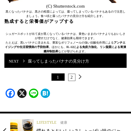
(C) Shutterstock.com
黒くなったバナナは、黒さの程度によっては、腐ってしまっているバナナもあるので注意し
ましょう。食べ頃と腐ったバナナの見分け方を紹介します。
熟成すると栄養価がアップする
シュガースポットが出て皮が黒くなっているバナナは、黄色いままのバナナよりもおいしさ
が増すだけでなく、健康効果も期待できます。
たとえば、黒いバナナに含まれる、豊富なポリフェノールの強い抗酸化作用による
アンチエ
イジングや生活習慣病の予防効果
。ほかにも、
IL-12による免疫力強化、リン脂質による胃潰
瘍抑制効果
などが挙げられます。
腐ってしまったバナナの見分け方
1
2
Facebook
X
Line
Hatena
LIFESTYLE
健康
慣れるとおいしい？しょっぱい味のジャ