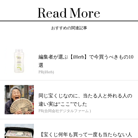
Read More
おすすめの関連記事
編集者が選ぶ【iHerb】で今買うべきもの10
選
PR(iHerb)
同じ宝くじなのに、当たる人と外れる人の
違い実は“ここ”でした
PR(合同会社デジタルファーム )
【宝くじ何年も買って一度も当たらない人