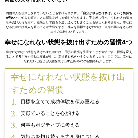
周囲の人を信頼しきれていないことも挙げられます。
「自分がやらなければ」という気持ち
が強い
と、他人を頼ることに抵抗を感じる傾向があります。手を差し伸べてくれた人の気持
ちを受け入れられず、結果として自らを追い込んでしまうことも珍しくありません。幸せに
なるためには他人を頼ることが大切ですが、他人を信頼できなければ、自身の弱みをさらけ
出すのは難しいでしょう。
幸せになれない状態を抜け出すための習慣4つ
幸せになれない状態を抜け出すためには、日頃の習慣を見直すことが大切です。習慣を変え
ることで考え方や行動に変化が生じ、幸福感を抱きやすくなるでしょう。ここでは、幸せに
なれないと感じる状態を抜け出すための4つの習慣を紹介します。
幸せになれない状態を抜け出
すための習慣
目標を立てて成功体験を積み重ねる
笑顔でいることを心がける
何事もポジティブに考える
気持ちを切り替える力を身につける