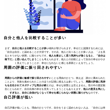
自分と他人を比較することが多い
まず、
自分と他人を比較することが多い
傾向が挙げられます。幸せだと認識するためには、
「自分は自分」と認めることが大切です。その点、他人と比べることが多い人は、「上を見
るとキリがない状態」に陥りがちです。
他人を羨ましく思う気持ちが強くなると、「自分は
格下だ」と思い込んでしまう
ことも考えられます。他人との比較によって自分の幸せが小さ
く見えてしまうことが、幸せになれないと感じる原因といえるでしょう。
周囲の評価に振り回されやすい
周囲からの評価に敏感で振り回されやすい
ことも理由のひとつ。例えば、誰かに褒められた
ことより、失敗を責められたことのほうが記憶に残る人は多いでしょう。
周囲の評価に気持
ちを左右されてネガティブな気分が続く
のは、幸せな状態とは言えません。世の中の固定観
念にとらわれて、自分自身の幸せを見失ってしまうこともありえます。
他人の意見を気にし
すぎると、自分に自信がなくなって幸せを感じられない状態に陥りがち
なのです。
自己評価が低い
自己評価が低いことも、理由のひとつです。自分をうまく認められない人は、「自分には幸