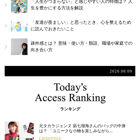
「人生がつまらない」と感じやすい人の特徴は？ 人
生を豊かにする方法を解説
「友達が羨ましい」と思ったとき、心を整えるため
に読んでおきたいこと
疎外感とは？ 意味・使い方・類語、職場や家庭での
向き合い方
2026.08.09
ランキング
元タカラジェンヌ 凪七瑠海さんのバッグの中身
は？ 「ユニークな小物を楽しみながら…
LIFESTYLE