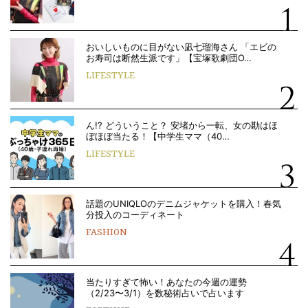
おいしいものに目がない凪七瑠海さん 「エビの
お寿司は断然生派です」【宝塚歌劇団O…
LIFESTYLE
ん!? どういうこと？ 安堵から一転、女の勘はほ
ぼほぼ当たる！【中学生ママ（40…
LIFESTYLE
話題のUNIQLOのデニムジャケットを購入！春気
分投入のコーディネート
FASHION
当たりすぎて怖い！あなたの今週の運勢
（2/23〜3/1）を数秘術占いで占います