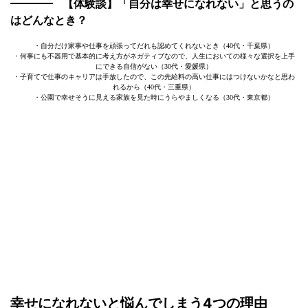
【体験談】「自分は幸せになれない」と思うの
はどんなとき？
・自分だけ家事や仕事を頑張ってだれも認めてくれないとき（40代・千葉県）
・何事にも不器用で基本的に考え方がネガティブなので、人生においての様々な選択を上手
にできる自信がない（30代・愛媛県）
・子育てで仕事のキャリアは手放したので、この先給料の高い仕事にはつけないかなと思わ
れるから（40代・三重県）
・公園で幸せそうに見える家族を見た時にうらやましくなる（30代・東京都）
幸せになれないと悩んでしまう4つの理由