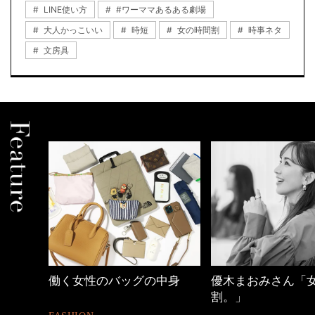
LINE使い方
#ワーママあるある劇場
大人かっこいい
時短
女の時間割
時事ネタ
文房具
働く女性のバッグの中身
優木まおみさん「女の時間
割。」