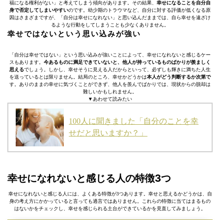
福になる権利がない」と考えてしまう傾向があります。その結果、
幸せになることを自分自
身で否定してしまいやすい
のです。幼少期のトラウマなど、自分に対する評価が低くなる原
因はさまざまですが、「自分は幸せになれない」と思い込んだままでは、自ら幸せを遠ざけ
るような行動をしてしまうことも少なくありません。
幸せではないという思い込みが強い
「自分は幸せではない」という思い込みが強いことによって、幸せになれないと感じるケー
スもあります。
今あるものに満足できていないと、他人が持っているものばかりが羨ましく
思える
でしょう。しかし、幸せそうに見える人だからといって、必ずしも輝きに満ちた人生
を送っているとは限りません。結局のところ、幸せかどうかは
本人がどう判断するか次第で
す。ありのままの幸せに気づくことができず、他人を羨んでばかりでは、現状からの脱却は
難しいかもしれません。
▼あわせて読みたい
100人に聞きました「自分のことを幸
せだと思いますか？」
幸せになれないと感じる人の特徴3つ
幸せになれないと感じる人には、よくある特徴が3つあります。幸せと思えるかどうかは、自
身の考え方にかかっていると言っても過言ではありません。これらの特徴に当てはまるもの
はないかをチェックし、幸せを感じられる土台ができているかを見直してみましょう。