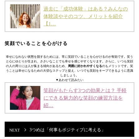
過去に「成功体験」はある？みんなの
体験談やそのコツ、メリットを紹介
【1…
笑顔でいることを心がける
幸せになれない状態を脱するためには、常に笑顔でいることを心がけるのが有効です。笑う
と心にゆとりが生まれ、ささいなことでも幸せを感じやすくなります。さらに、いつも笑顔
の人の周りには人が集まる傾向があるため、
周囲に好かれやすくなる
のもメリットです。笑
うことは幸せになるための大切なステップと捉え、いつでも笑顔をキープできるように意識
しましょう。
▼あわせて読みたい
笑顔がもたらす3つの効果とは？ 手軽
にできる魅力的な笑顔の練習方法を
紹…
3つめは「何事もポジティブに考える」