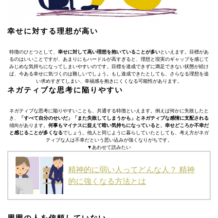
幸せに対する理想が高い
特徴のひとつとして、
幸せに対して高い理想を抱いていることが多い
といえます。目標があ
るのはいいことですが、あまりにもハードルが高すぎると、理想と現実のギャップを感じて
みじめな気持ちになってしまいやすいのです。目標を達成できずに満足できない状態が続け
ば、今ある幸せに気づくのは難しいでしょう。もし達成できたとしても、さらなる理想を追
い求めすぎてしまい、幸福感を抱きにくくなる可能性があります。
ネガティブな思考に陥りやすい
ネガティブな思考に陥りやすいことも、共通する特徴といえます。例えば何かに失敗したと
き、
「すべて自分のせいだ」「また失敗してしまうかも」とネガティブな感情に支配される
傾向があります。
何事もマイナスに捉えて暗い気持ちになっていると、幸せどころか不幸だ
と感じることが多くなる
でしょう。他人と同じように暮らしていたとしても、考え方がネガ
ティブな人は不幸だという思い込みが強くなりがちです。
▼あわせて読みたい
精神的に弱い人ってどんな人？ 精神
的に強くなる方法とは
周囲の人を信頼していない