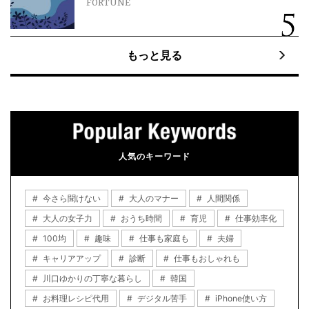
FORTUNE
もっと見る
人気のキーワード
今さら聞けない
大人のマナー
人間関係
大人の女子力
おうち時間
育児
仕事効率化
100均
趣味
仕事も家庭も
夫婦
キャリアアップ
診断
仕事もおしゃれも
川口ゆかりの丁寧な暮らし
韓国
お料理レシピ代用
デジタル苦手
iPhone使い方