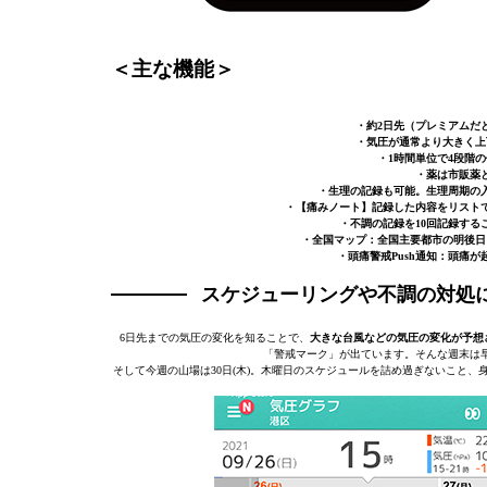
＜主な機能＞
・約2日先（プレミアムだ
・気圧が通常より大きく上
・1時間単位で4段階
・薬は市販薬
・生理の記録も可能。生理周期の
・【痛みノート】記録した内容をリスト
・不調の記録を10回記録す
・全国マップ：全国主要都市の明後日
・頭痛警戒Push通知：頭痛が
スケジューリングや不調の対処
6日先までの気圧の変化を知ることで、
大きな台風などの気圧の変化が予想
「警戒マーク」が出ています。そんな週末は
そして今週の山場は30日(木)。木曜日のスケジュールを詰め過ぎないこと