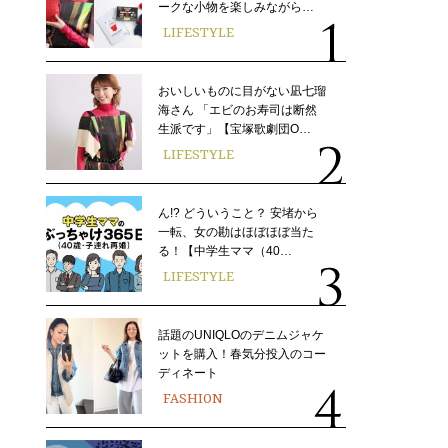
ークな小物を楽しみながら…
LIFESTYLE
おいしいものに目がない凪七瑠
海さん 「エビのお寿司は断然
生派です」【宝塚歌劇団O…
LIFESTYLE
ん!? どういうこと？ 安堵から
一転、女の勘はほぼほぼ当た
る！【中学生ママ（40…
LIFESTYLE
話題のUNIQLOのデニムジャケ
ットを購入！春気分投入のコー
ディネート
FASHION