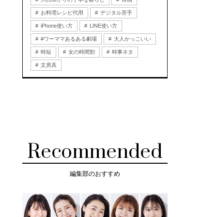
お料理レシピ代用
デジタル苦手
iPhone使い方
LINE使い方
#ワーママあるある劇場
大人かっこいい
時短
女の時間割
時事ネタ
文房具
Recommended
編集部のおすすめ