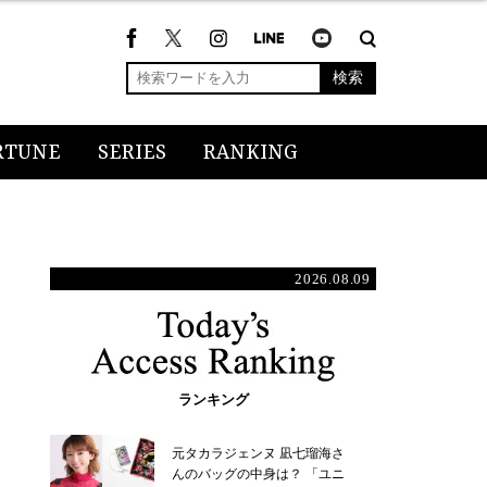
検索
RTUNE
SERIES
RANKING
2026.08.09
ランキング
元タカラジェンヌ 凪七瑠海さ
んのバッグの中身は？ 「ユニ