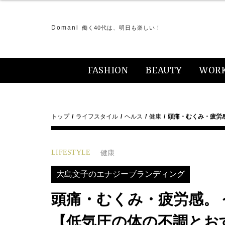
Domani
働く40代は、明日も楽しい！
FASHION
BEAUTY
WOR
トップ
ライフスタイル
ヘルス
健康
頭痛・むくみ・疲労
LIFESTYLE
健康
大島文子のエナジーブランディング
頭痛・むくみ・疲労感。
【低気圧の体の不調とお