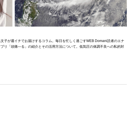
子が週イチでお届けするコラム。毎日を忙しく過ごすWEB Domani読者のエナ
アプリ「頭痛―る」の紹介とその活用方法について。低気圧の体調不良への私的対