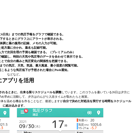
と6日先）までの気圧予報をグラフで確認できる。
下するときにグラフ上にアラートが表示される。
の体調と薬の服用の記録、メモの入力が可能。
と処方薬に分かれ、薬名も記録可能。
入力で次回生理の予測も確認できる。（プレミアムのみ）
で確認し、時刻の天気や気圧等のデータを合わせて表示できる。
ることで自分の痛みと気圧変化の関係性を把握できる。
までの気圧、天気、気温、最大風速、最小湿度の閲覧可能。
起こるような気圧低下が予想された場合にPush通知。
などなど。
にアプリを活用
されるときに、出来る限りスケジュールを調整
しています。このコラムを書いている26日は夕方に
早め早めに活動して、夕方はのんびり入浴タイムが取れたらと画策。
、身体を温める機会を作ることなど、後述しますが
自分で決めた対処法を実行する時間をスケジュール
に組み込みます
。