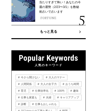
当たりすぎて怖い！あなたの今
週の運勢（2/23〜3/1）を数秘
術占いで占います
FORTUNE
もっと見る
人気のキーワード
今さら聞けない
大人のマナー
人間関係
大人の女子力
おうち時間
育児
仕事効率化
100均
趣味
仕事も家庭も
夫婦
キャリアアップ
診断
仕事もおしゃれも
川口ゆかりの丁寧な暮らし
韓国