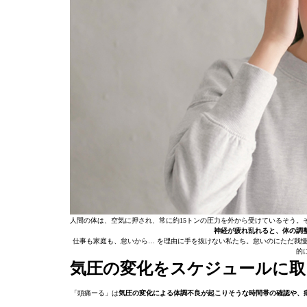
人間の体は、空気に押され、常に約15トンの圧力を外から受けているそう。
神経が疲れ乱れると、体の調
仕事も家庭も、怠いから… を理由に手を抜けない私たち。怠いのにただ我
的
気圧の変化をスケジュールに取
「頭痛ーる」は
気圧の変化による体調不良が起こりそうな時間帯の確認や、