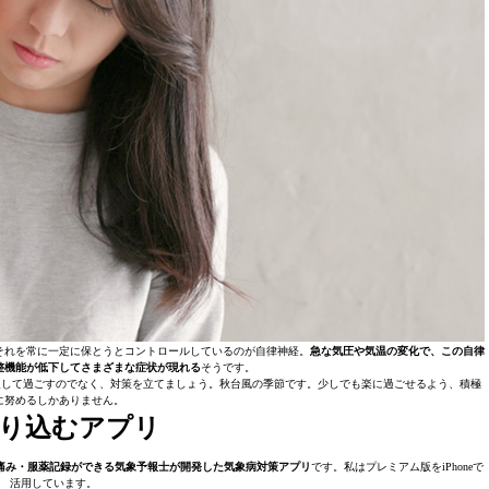
それを常に一定に保とうとコントロールしているのが自律神経。
急な気圧や気温の変化で、この自律
整機能が低下してさまざまな症状が現れる
そうです。
慢して過ごすのでなく、対策を立てましょう。秋台風の季節です。少しでも楽に過ごせるよう、積極
に努めるしかありません。
り込むアプリ
痛み・服薬記録ができる気象予報士が開発した気象病対策アプリ
です。私はプレミアム版をiPhoneで
活用しています。