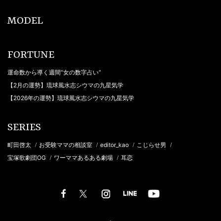
MODEL
FORTUNE
運命数から導く週間“女の数字占い”
【2月の運勢】琉球風水志シウマの九星気学
【2026年の運勢】琉球風水志シウマの九星気学
SERIES
町田啓太
お受験ママの相談室
editor_kao
こじらせ男
/
/
/
/
宝塚歌劇団OG
ワーママあるある劇場
耳恋
/
/