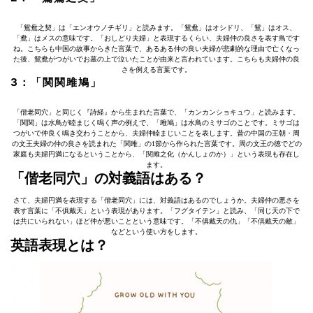
「鴛鴦之契」は「エンオウノチギリ」と読みます。「鴛鴦」はオシドリ、「鴛」はオス、
「鴦」はメスの意味です。「おしどり夫婦」と表現するくらい、夫婦仲の良さを表す鳥です
ね。こちらも中国の故事からきた言葉で、あるある仲の良い夫婦が悲劇的な理由で亡くなっ
た後、鴛鴦がつがいでお墓の上で泣いたことが由来と言われています。こちらも夫婦仲の良
さを例える言葉です。
3：「関関雎鳩」
「偕老同穴」と同じく『詩経』から生まれた言葉で、「カンカンショキュウ」と読みます。
「関関」は水鳥が睦まじく鳴く声の例えで、「雎鳩」は水鳥のミサゴのことです。ミサゴは
つがいで仲良く鳴き交わうことから、夫婦仲睦まじいことを表します。昔の中国の王朝・周
の文王夫婦の仲の良さを読まれた「関雎」の1節から作られた言葉です。周の文王の徳でどの
家庭も夫婦円満になるということから、「関雎之化（かんしょのか）」という表現も存在し
ます。
「偕老同穴」の対義語はある？
さて、夫婦円満を表現する「偕老同穴」には、対義語はあるのでしょうか。夫婦仲の悪さを
表す言葉に「不俱戴天」という表現があります。「フグタイテン」と読み、「同じ天の下で
は共にいられない」ほど仲が悪いことという意味です。「不俱戴天の仇」「不倶戴天の敵」
などという使い方をします。
英語表現とは？