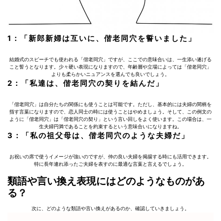
1：「新郎新婦は互いに、偕老同穴を誓いました」
結婚式のスピーチでも使われる「偕老同穴」ですが、ここでの意味合いは、一生添い遂げる
こと誓うとなります。少々硬い表現になりますので、年齢層や立場によっては「偕老同穴」
よりも柔らかいニュアンスを選んでも良いでしょう。
2：「私達は、偕老同穴の契りを結んだ」
「偕老同穴」は自分たちの関係にも使うことは可能です。ただし、基本的には夫婦の間柄を
指す言葉になりますので、恋人同士の時には使うことはやめましょう。そして、この例文の
ように「偕老同穴」は「偕老同穴の契り」という言い回しをよく使います。この場合は、一
生夫婦円満であることを約束するという意味合いになりますね。
3：「私の祖父母は、偕老同穴のような夫婦だ」
お祝いの席で使うイメージが強いのですが、仲の良い夫婦を掲揚する時にも活用できます。
特に長年連れ添ったご夫婦を表すのに最適な言葉と言えるでしょう。
類語や⾔い換え表現にはどのようなものがあ
る？
次に、どのような類語や言い換えがあるのか、確認していきましょう。