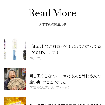
Read More
おすすめの関連記事
【iHerb】でこれ買って！SNSでバズってる
〝GOLD〟サプリ
PR(iHerb)
同じ宝くじなのに、当たる人と外れる人の
違い実は“ここ”でした
PR(合同会社デジタルファーム )