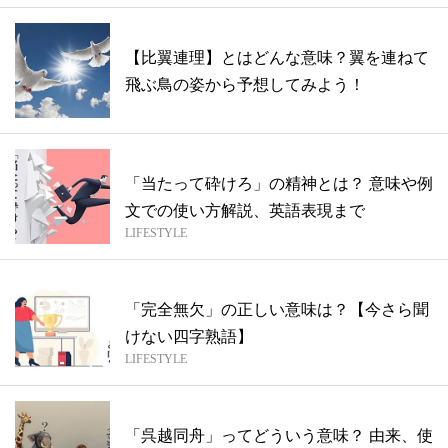
【比翼連理】とはどんな意味？翼を連ねて
飛ぶ鳥の姿から予想してみよう！
「当たって砕けろ」の精神とは？ 意味や例
文での使い方解説、英語表現まで
LIFESTYLE
「完全無欠」の正しい意味は？【今さら聞
けない四字熟語】
LIFESTYLE
「呉越同舟」ってどういう意味？ 由来、使