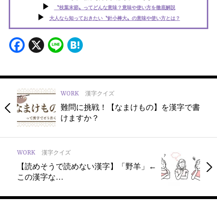
〝枝葉末節〟ってどんな意味？意味や使い方を徹底解説
大人なら知っておきたい〝針小棒大〟の意味や使い方とは？
Facebook
X
Line
Hatena
WORK
漢字クイズ
難問に挑戦！【なまけもの】を漢字で書
けますか？
WORK
漢字クイズ
【読めそうで読めない漢字】「野羊」←
この漢字な…