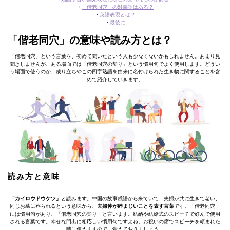
・
「偕老同穴」の対義語はある？
・
英語表現とは？
・
最後に
「偕老同穴」の意味や読み⽅とは？
「偕老同穴」という言葉を、初めて聞いたという人も少なくないかもしれません。あまり見
聞きしませんが、ある場面では「偕老同穴の契り」という慣用句でよく使用します。どうい
う場面で使うのか、成り立ちやこの四字熟語を由来に名付けられた生き物に関することを含
めて紹介していきます。
読み⽅と意味
「カイロウドウケツ」
と読みます。中国の故事成語から来ていて、夫婦が共に生きて老い、
同じお墓に葬られるという意味から、
夫婦仲が睦まじいことを表す言葉
です。「偕老同穴」
には慣用句があり、「偕老同穴の契り」と言います。結納や結婚式のスピーチで好んで使用
される言葉です。幸せな門出に相応しい慣用句ですよね。お祝いの席でスピーチを頼まれた
時に使えますので、覚えておきましょう。