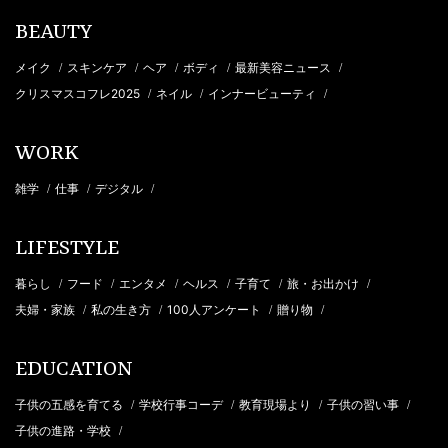
BEAUTY
メイク
スキンケア
ヘア
ボディ
最新美容ニュース
/
/
/
/
/
クリスマスコフレ2025
ネイル
インナービューティ
/
/
/
WORK
雑学
仕事
デジタル
/
/
/
LIFESTYLE
暮らし
フード
エンタメ
ヘルス
子育て
旅・お出かけ
/
/
/
/
/
/
夫婦・家族
私の生き方
100人アンケート
贈り物
/
/
/
/
EDUCATION
子供の五感を育てる
学校行事コーデ
教育現場より
子供の習い事
/
/
/
/
子供の進路・学校
/