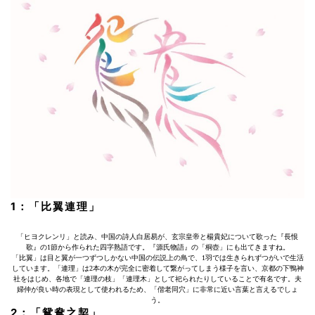
1：「比翼連理」
「ヒヨクレンリ」と読み、中国の詩人白居易が、玄宗皇帝と楊貴妃について歌った『長恨
歌』の1節から作られた四字熟語です。『源氏物語』の「桐壺」にも出てきますね。
「比翼」は目と翼が一つずつしかない中国の伝説上の鳥で、1羽では生きられずつがいで生活
しています。「連理」は2本の木が完全に密着して繋がってしまう様子を言い、京都の下鴨神
社をはじめ、各地で「連理の枝」「連理木」として祀られたりしていることで有名です。夫
婦仲が良い時の表現として使われるため、「偕老同穴」に非常に近い言葉と言えるでしょ
う。
2：「鴛鴦之契」