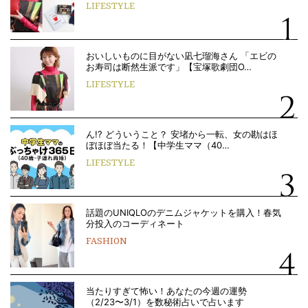
LIFESTYLE
おいしいものに目がない凪七瑠海さん 「エビの
お寿司は断然生派です」【宝塚歌劇団O…
LIFESTYLE
ん!? どういうこと？ 安堵から一転、女の勘はほ
ぼほぼ当たる！【中学生ママ（40…
LIFESTYLE
話題のUNIQLOのデニムジャケットを購入！春気
分投入のコーディネート
FASHION
当たりすぎて怖い！あなたの今週の運勢
（2/23〜3/1）を数秘術占いで占います