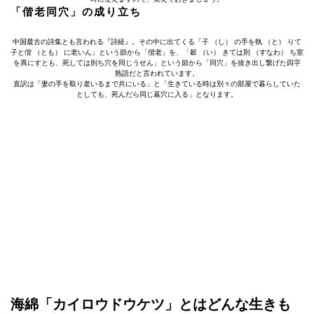
「偕老同穴」の成り立ち
中国最古の詩集とも言われる『詩経』。その中に出てくる「子 （し） の手を執 （と） りて
子と偕 （とも） に老いん」という節から「偕老」を、「穀 （い） きては則 （すなわ） ち室
を異にすとも、死しては則ち穴を同じうせん」という節から「同穴」を抜き出し繋げた四字
熟語だと言われています。
直訳は「妻の手を取り老いるまで共にいる」と「生きている時は別々の部屋で暮らしていた
としても、死んだら同じ墓穴に入る」となります。
海綿「カイロウドウケツ」とはどんな生きも