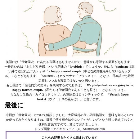
英語には「偕老同穴」にあたる言葉はありませんので、意味から意訳する必要があります。
一番近いのは「おしどり夫婦」という意味の「
lovebirds
」でしょうか。他にも「
soulmate
（深
い絆で結ばれた二人）」や「
a happy married couple
（幸せな結婚生活をしているカップ
ル）」などがあります。「soulmate」はカタカナで「ソウルメイト」となり、日本語でも最近
定着しつつある言葉ではないかと思います。
もし英語で「偕老同穴の契り」を表現するのであれば、「
We pledge that we are going to be
happy married couple.
（私たちは偕老同穴であることを誓う）」となるでしょう。
ちなみに生物の「カイロウドウケツ」の英語名はロマンティックで、「
Venus’s flower
basket
（ヴィーナスの花かご）」と言います。
最後に
今回は「偕老同穴」について解説しました。大変縁起の良い四字熟語で、意味を知るといつ
か使ってみたくなりますね。日常で使う機会は少ないですが、いざという時に覚えておくと
便利な言葉ですので、覚えておきましょう。
トップ画像・アイキャッチ／（C）Shutterstock.com
こちらの記事もたくさん読まれています