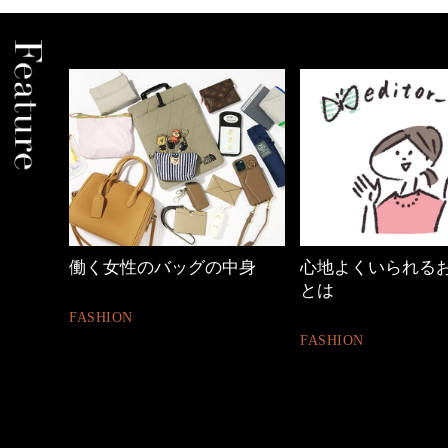
中身
心地よくいられるおしゃれ
【ワーママのきれ
とは
ュアル通勤】
FASHION
FASHION