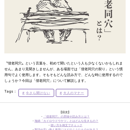
〝偕老同穴〟という言葉を、初めて聞いたという人も少なくないかもしれま
せん。あまり見聞きしませんが、ある場面では「偕老同穴の契り」という慣
用句でよく使用します。そもそもどんな読み方で、どんな時に使用するので
しょうか？今回は「偕老同穴」について解説します。
Tags：
今さら聞けない
大人のマナー
【目次】
・
「偕老同穴」の意味や読み⽅とは？
・
海綿「カイロウドウケツ」とはどんな生きもの？
・
使い⽅を例⽂でチェック
・
類語や⾔い換え表現にはどのようなものがある？