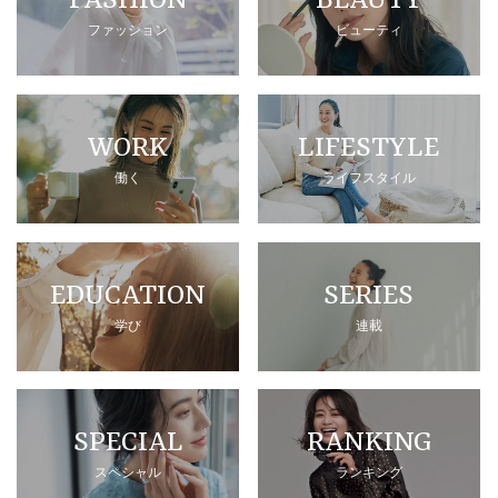
FASHION
BEAUTY
ファッション
ビューティ
WORK
LIFESTYLE
働く
ライフスタイル
EDUCATION
SERIES
学び
連載
SPECIAL
RANKING
スペシャル
ランキング