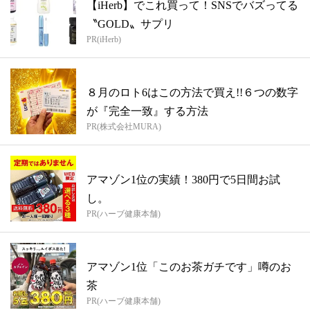
【iHerb】でこれ買って！SNSでバズってる
〝GOLD〟サプリ
PR(iHerb)
８月のロト6はこの方法で買え!!６つの数字
が『完全一致』する方法
PR(株式会社MURA)
アマゾン1位の実績！380円で5日間お試
し。
PR(ハーブ健康本舗)
アマゾン1位「このお茶ガチです」噂のお
茶
PR(ハーブ健康本舗)