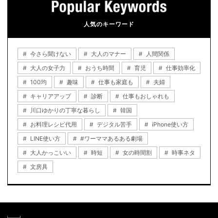
人気のキーワード
今さら聞けない
大人のマナー
人間関係
大人の女子力
おうち時間
育児
仕事効率化
100均
趣味
仕事も家庭も
夫婦
キャリアアップ
診断
仕事もおしゃれも
川口ゆかりの丁寧な暮らし
韓国
お料理レシピ代用
デジタル苦手
iPhone使い方
LINE使い方
#ワーママあるある劇場
大人かっこいい
時短
女の時間割
時事ネタ
文房具