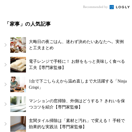
Recommended by
「家事」の人気記事
大晦日の夜ごはん、迷わず決めたいあなたへ。実例
と工夫まとめ
電子レンジで手軽に！ お餅をもっと美味しく食べる
工夫【専門家監修】
1台で下ごしらえから温め直しまで大活躍する「Ninja
Crispi」
マンションの窓掃除、外側はどうする？ きれいを保
つコツを紹介【専門家監修】
玄関タイル掃除は「素材と汚れ」で変える！ 手軽で
効果的な実践法【専門家監修】