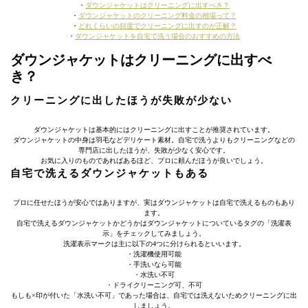
・
ダウンジャケットはクリーニングに出すべき？
・
ダウンジャケットのクリーニング料金の相場って？
・
どれくらいの頻度でクリーニングに出すのが正解？
・
ダウンジャケットを自宅で洗う場合のおすすめの方法
ダウンジャケットはクリーニングに出すべ
き？
クリーニングに出したほうが失敗が少ない
ダウンジャケットは基本的にはクリーニングに出すことが推奨されています。
ダウンジャケットの中身は羽毛などデリケート素材。自宅で洗うよりもクリーニングなどの
専門店に出したほうが、失敗が少なく安心です。
お気に入りのものであればあるほど、プロに頼んだほうが良いでしょう。
自宅で洗えるダウンジャケットもある
プロに任せたほうが安心ではありますが、実はダウンジャケットは自宅で洗えるものもあり
ます。
自宅で洗えるダウンジャケットかどうかはダウンジャケットについているタグの「洗濯表
示」をチェックしてみましょう。
洗濯表示マークは主に以下の4つに分けられるといいます。
・洗濯機使用可能
・手洗いなら可能
・水洗い不可
・ドライクリーニング可、不可
もしも×印が付いた「水洗い不可」であった場合は、自宅では洗えないためクリーニングに出
しましょう。