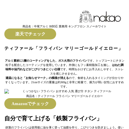
商品名：中尾アルミ IH対応 業務用 キングフロン スノーホワイト
楽天でチェック
ティファール「フライパン マリーゴールドイエロー」
アルミ素材に5層のコーティングをした、ガス火用のフライパン
です。トップコートにチタン
粒子を配合したコーティングを使用しています。外側にもフッ素樹脂加工を施し、
はねた調
味料や油汚れなどがこびりつきにくい仕様
です。時間をかけずにお手入れしやすく、ストレ
スを感じさせません。
適温になると「お知らせマーク」の模様が消える
ので、食材を入れるタイミングが分かりや
すくなっています。21cmサイズの重量は約369gと非常に軽量で、握力が弱い女性におすすめ
です。
商品名：ティファール フライパン マリーゴールドイエロー
Amazonでチェック
自分で育て上げる「鉄製フライパン」
鉄製のフライパンは使用後に油を薄く塗って油膜を作り、こびりつきを防ぎましょう。使い