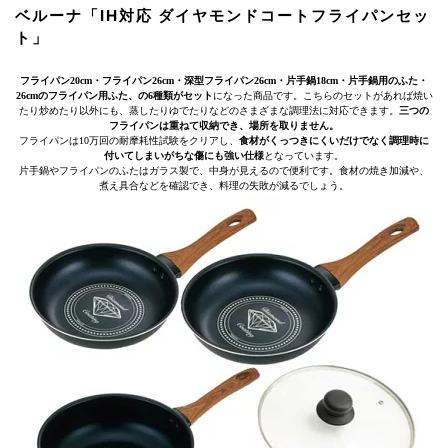
ベルーナ「IH対応 ダイヤモンドコートフライパンセッ
ト」
フライパン20cm・フライパン26cm・深型フライパン26cm・片手鍋18cm・片手鍋用のふた・
26cmのフライパン用ふた、の6種類がセット
になった商品です。こちらのセットがあれば焼い
たり炒めたり以外にも、蒸したりゆでたりなどのさまざまな調理法に対応できます。
三つの
フライパンは重ねて収納でき、場所を取りません。
フライパンは10万回の耐摩耗性試験をクリアし、
食材がくっつきにくいだけでなく調理時に
付いてしまいがちな傷にも強い仕様
となっています。
片手鍋やフライパンのふたはガラス製で、中身が見えるので便利です。食材の焼き加減や、
煮え具合などを確認でき、料理の失敗が減るでしょう。