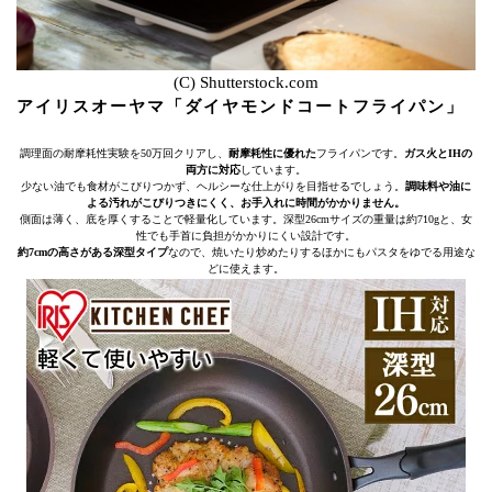
(C) Shutterstock.com
アイリスオーヤマ「ダイヤモンドコートフライパン」
調理面の耐摩耗性実験を50万回クリアし、
耐摩耗性に優れた
フライパンです。
ガス火とIHの
両方に対応
しています。
少ない油でも食材がこびりつかず、ヘルシーな仕上がりを目指せるでしょう。
調味料や油に
よる汚れがこびりつきにくく、お手入れに時間がかかりません。
側面は薄く、底を厚くすることで軽量化しています。深型26cmサイズの重量は約710gと、女
性でも手首に負担がかかりにくい設計です。
約7cmの高さがある深型タイプ
なので、焼いたり炒めたりするほかにもパスタをゆでる用途な
どに使えます。