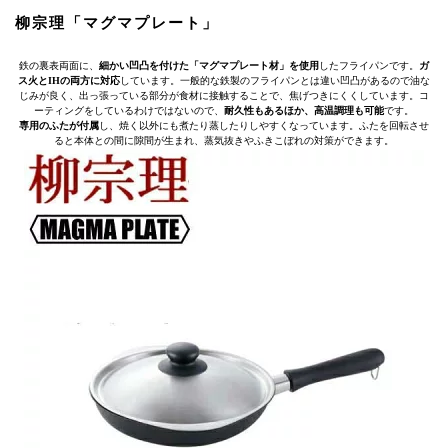
柳宗理「マグマプレート」
鉄の裏表両面に、
細かい凹凸を付けた「マグマプレート材」を使用
したフライパンです。
ガ
ス火とIHの両方に対応
しています。一般的な鉄製のフライパンとは違い凹凸があるので油な
じみが良く、出っ張っている部分が食材に接触することで、焦げつきにくくしています。コ
ーティングをしているわけではないので、
耐久性もあるほか、高温調理も可能
です。
専用のふたが付属
し、焼く以外にも煮たり蒸したりしやすくなっています。ふたを回転させ
ると本体との間に隙間が生まれ、蒸気抜きやふきこぼれの対策ができます。