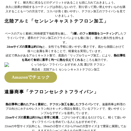
すく、耐久性に劣るなどのデメリットがあることも頭に入れておきましょう。
永久に効果が持続するコーティングは存在しないので、割り切って買い替えやすいものを購
入することも一つの方法です。コスパが良く使いやすい、テフロン加工のフライパンを見て
いきましょう。
北陸アルミ「センレンキャストテフロン加工」
ベースのアルミ素材に特殊硬質下地処理を施し、
「3層」のフッ素樹脂をコーティング
したフ
ライパンです。通常のテフロン加工のフライパンよりも傷に強く、優れた耐久性を持ちま
す。
24cmサイズの重量は約550g
と、女性でも手軽に使いやすい重さです。底から側面にかけて
徐々に金属を薄くすることで、軽量化を実現しています。
頑丈で厚みがあるアルミキャスト製で、底面の「リップルウェーブ加工」により、
熱伝導性
を高めて食材に素早く均一に熱を伝えてくれる
ところも魅力です。
商品名：北陸アルミ センレンキャストテフロン加工
Amazonでチェック
遠藤商事「テフロンセレクトフライパン」
熱伝導率に優れたアルミ素材に、テフロン加工を施したフライパン
です。遠藤商事は料理の
プロ向けにホテルやレストラン向けキッチン用品を製造しているブランドで、使いやすくシ
ンプルなデザインを追求しています。
22cmサイズの重量は約550gと非常に軽量
。こびりつかずに使えるだけでなく、軽くて扱いや
すいフライパンを求めている人にもおすすめです。
22cmの中型サイズ以外にも、19cmの小型サイズから37cmの大型サイズまで豊富に展開してお
り、さまざまなシーンに合うものが見つかります。