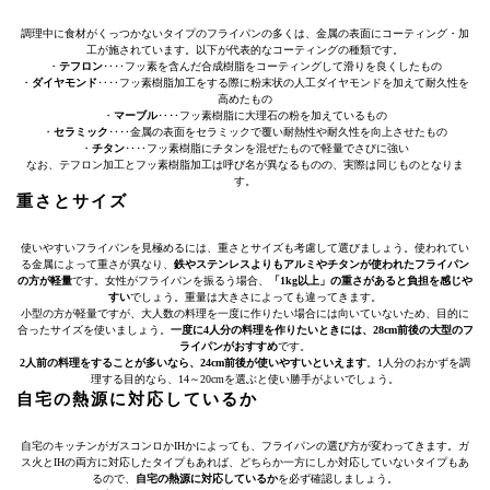
調理中に食材がくっつかないタイプのフライパンの多くは、金属の表面にコーティング・加
工が施されています。以下が代表的なコーティングの種類です。
・
テフロン
‥‥フッ素を含んだ合成樹脂をコーティングして滑りを良くしたもの
・
ダイヤモンド
‥‥フッ素樹脂加工をする際に粉末状の人工ダイヤモンドを加えて耐久性を
高めたもの
・
マーブル
‥‥フッ素樹脂に大理石の粉を加えているもの
・
セラミック
‥‥金属の表面をセラミックで覆い耐熱性や耐久性を向上させたもの
・
チタン
‥‥フッ素樹脂にチタンを混ぜたもので軽量でさびに強い
なお、テフロン加工とフッ素樹脂加工は呼び名が異なるものの、実際は同じものとなりま
す。
重さとサイズ
使いやすいフライパンを見極めるには、重さとサイズも考慮して選びましょう。使われてい
る金属によって重さが異なり、
鉄やステンレスよりもアルミやチタンが使われたフライパン
の方が軽量
です。女性がフライパンを振るう場合、
「1kg以上」の重さがあると負担を感じや
すい
でしょう。重量は大きさによっても違ってきます。
小型の方が軽量ですが、大人数の料理を一度に作りたい場合には向いていないため、目的に
合ったサイズを使いましょう。
一度に4人分の料理を作りたいときには、28cm前後の大型のフ
ライパンがおすすめ
です。
2人前の料理をすることが多いなら、24cm前後が使いやすいといえます
。1人分のおかずを調
理する目的なら、14～20cmを選ぶと使い勝手がよいでしょう。
自宅の熱源に対応しているか
自宅のキッチンがガスコンロかIHかによっても、フライパンの選び方が変わってきます。ガ
ス火とIHの両方に対応したタイプもあれば、どちらか一方にしか対応していないタイプもあ
るので、
自宅の熱源に対応しているか
を必ず確認しましょう。