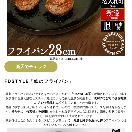
商品名：RIVERLIGHT 極
楽天でチェック
FDSTYLE「鉄のフライパン」
鉄製フライパンのさびやすさをカバーするために
「OXYNIT加工」
が施されています。鉄板
を加熱する窒化処理とスチーム処理によって酸化皮膜を発生させ、
食材のこびりつきを軽減
し、さびを発生しにくくしている
ことが特徴です。
熱源に接する部分が広くデザインされているので、熱効率に優れスムーズな調理をかなえま
す。
持ち手に「竹素材」を使用
したおしゃれなデザインにも注目です。四角い形状で握りや
すく、鍋を傾けやすい工夫がされています。
鉄を伸ばしながら丸くする「スピニング加工」で、
高度と薄さをあわせ持つ
フライパンに仕
上げているところもポイントです。