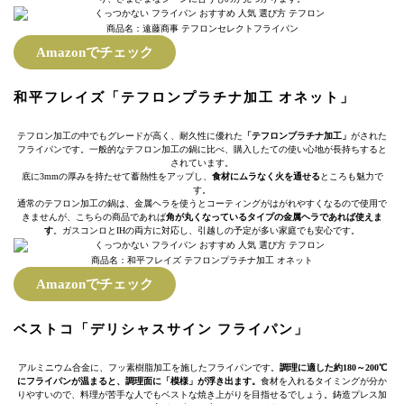
商品名：遠藤商事 テフロンセレクトフライパン
Amazonでチェック
和平フレイズ「テフロンプラチナ加工 オネット」
テフロン加工の中でもグレードが高く、耐久性に優れた
「テフロンプラチナ加工」
がされた
フライパンです。一般的なテフロン加工の鍋に比べ、購入したての使い心地が長持ちすると
されています。
底に3mmの厚みを持たせて蓄熱性をアップし、
食材にムラなく火を通せる
ところも魅力で
す。
通常のテフロン加工の鍋は、金属ヘラを使うとコーティングがはがれやすくなるので使用で
きませんが、こちらの商品であれば
角が丸くなっているタイプの金属ヘラであれば使えま
す
。ガスコンロとIHの両方に対応し、引越しの予定が多い家庭でも安心です。
商品名：和平フレイズ テフロンプラチナ加工 オネット
Amazonでチェック
ベストコ「デリシャスサイン フライパン」
アルミニウム合金に、フッ素樹脂加工を施したフライパンです。
調理に適した約180～200℃
にフライパンが温まると、調理面に「模様」が浮き出ます。
食材を入れるタイミングが分か
りやすいので、料理が苦手な人でもベストな焼き上がりを目指せるでしょう。鋳造プレス加