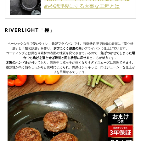
めや調理後にする大事な工程とは
RIVERLIGHT「極」
ベーシックな形で使いやすい、鉄製フライパンです。特殊熱処理で鉄板の表面に「窒化鉄
層」と「酸化鉄層」を作り、
さびにくく強度の高い
フライパンに仕上げています。
コーティングとは異なり素材の表面の性質を変化させているので、
焦げつかせてしまった場
合でも焦げを落とせば最初と同じ状態に戻せる
ところが魅力です。
木製のハンドル
が付いており、調理中に取っ手が熱くなりすぎずスムーズに調理できます。
蓄熱性が高く熱をしっかりと食材に伝えられ、野菜はシャキッと、肉はジューシーな仕上が
りを目指せるでしょう。