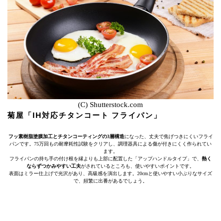
(C) Shutterstock.com
菊屋「IH対応チタンコート フライパン」
フッ素樹脂塗膜加工とチタンコーティングの3層構造
になった、丈夫で焦げつきにくいフライ
パンです。75万回もの耐摩耗性試験をクリアし、調理器具による傷が付きにくく作られてい
ます。
フライパンの持ち手の付け根を縁よりも上部に配置した「アップハンドルタイプ」で、
熱く
ならずつかみやすい工夫
がされているところも、使いやすいポイントです。
表面はミラー仕上げで光沢があり、高級感を演出します。20cmと使いやすい小ぶりなサイズ
で、頻繁に出番があるでしょう。