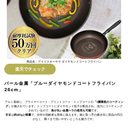
商品名：アイリスオーヤマ ダイヤモンドコートフライパン
楽天でチェック
パール金属「ブルーダイヤモンドコートフライパン
26cm」
アルミ基材に、プライマーコート・プリントコート・トップコートの
「3層構造のコーティン
グ」
が施されています。トップコートにダイヤモンド粒子が配合され、強力にコーティング
されているので、
角が丸い金属ヘラの使用も可能
です。
重量は
約481gと軽量
で、女性や高齢者も簡単に扱えます。鍋と取っ手の継ぎ目に部品の凹凸
がなく、隅々まで洗いやすいところも魅力です。