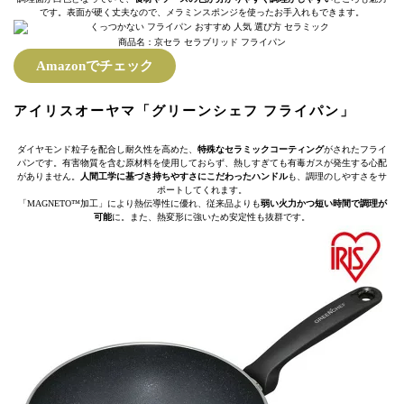
です。表面が硬く丈夫なので、メラミンスポンジを使ったお手入れもできます。
商品名：京セラ セラブリッド フライパン
Amazonでチェック
アイリスオーヤマ「グリーンシェフ フライパン」
ダイヤモンド粒子を配合し耐久性を高めた、
特殊なセラミックコーティング
がされたフライ
パンです。有害物質を含む原材料を使用しておらず、熱しすぎても有毒ガスが発生する心配
がありません。
人間工学に基づき持ちやすさにこだわったハンドル
も、調理のしやすさをサ
ポートしてくれます。
「MAGNETO™加工」により熱伝導性に優れ、従来品よりも
弱い火力かつ短い時間で調理が
可能
に。また、熱変形に強いため安定性も抜群です。