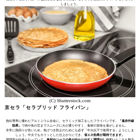
しましょう。
(C) Shutterstock.com
京セラ「セラブリッド フライパン」
熱伝導率に優れたアルミニウム合金に、セラミック加工をしたフライパンです。
「遠赤外線
効果」
で肉や魚の芯までスムーズに火が通りやすく、食材の旨味を逃がしません。
非常に熱回りが良いため、焦げつき防止のためにも必ず「中火以下で使用する」ようにしま
しょう。中火でもカリッとした仕上がりにでき、
省エネ効果が期待できます。
調理面が白色となっていて、
食材やソースの色が分かりやすく調理がしやすい
ところも魅力