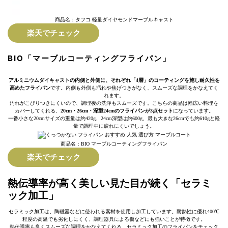
商品名：タフコ 軽量ダイヤモンドマーブルキャスト
楽天でチェック
BIO「マーブルコーティングフライパン」
アルミニウムダイキャストの内側と外側に、それぞれ「4層」のコーティングを施し耐久性を
高めたフライパン
です。内側も外側も汚れや焦げつきがなく、スムーズな調理をかなえてく
れます。
汚れがこびりつきにくいので、調理後の洗浄もスムーズです。こちらの商品は幅広い料理を
カバーしてくれる、
20cm・26cm・深型24cmのフライパンが3点セット
になっています。
一番小さな20cmサイズの重量は約420g、24cm深型は約600g、最も大きな26cmでも約610gと軽
量で調理中に疲れにくいでしょう。
商品名：BIO マーブルコーティングフライパン
楽天でチェック
熱伝導率が高く美しい見た目が続く「セラミ
ック加工」
セラミック加工は、陶磁器などに使われる素材を使用し加工しています。耐熱性に優れ400℃
程度の高温でも劣化しにくく、調理器具による傷などにも強いことが特徴です。
熱伝導率も良くスムーズな調理をかなえてくれる、セラミック加工のフライパンをチェック